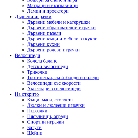
Матраци и възглавници
Лампи и проектори
Дървени играчки
Дървени мебели и катерушки
Дървени образователни играчки
Дървени пъзели
Дървени къщи и мебели за кукли
Дървени кухни
Дървени ролеви играчки
Велосипеди
Колела баланс
Детски велосипеди
Триколки
Тротинетки, скейтборди и ролери
Велосипеди със скорости
Аксесоари за велосипеди
На открито
Къщи, маси, столчета
Люлки и люлеещи играчки
Пързалки
Пясъчници, огради
Спортни играчки
Батути
Шейни