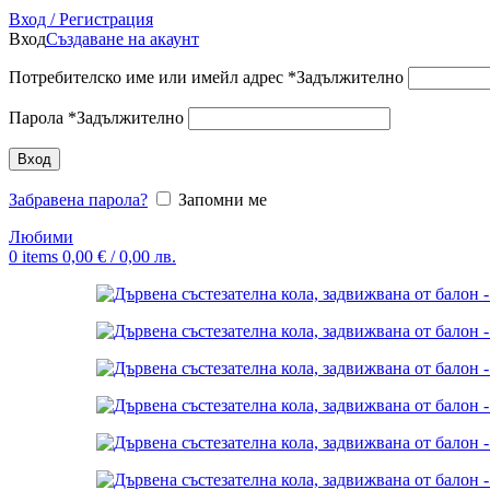
Вход / Регистрация
Вход
Създаване на акаунт
Потребителско име или имейл адрес
*
Задължително
Парола
*
Задължително
Вход
Забравена парола?
Запомни ме
Любими
0
items
0,00
€
/ 0,00 лв.