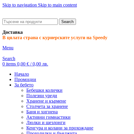
Skip to navigation
Skip to main content
ADD ANYTHING HERE OR JUST REMOVE IT…
Search
Доставка
В цялата страна с куриерските услуги на Speedy
Menu
Search
0
items
0,00
€
/ 0,00 лв.
Начало
Промоции
За бебето
Бебешки колички
Полезни уреди
Хранене и кърмене
Столчета за хранене
Баня и хигиена
Активни гимнастики
Люлки и шезлонги
Кенгура и колани за прохождане
Проходилки и бънджита