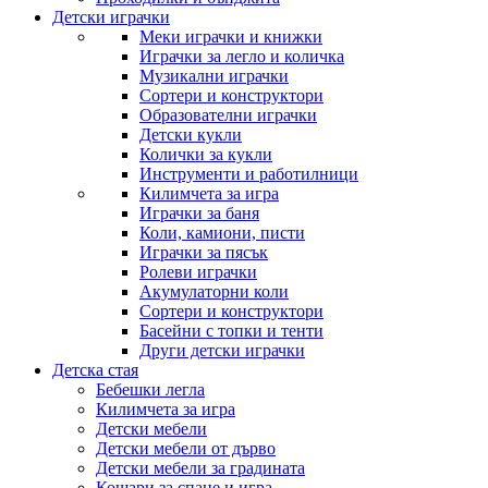
Детски играчки
Меки играчки и книжки
Играчки за легло и количка
Музикални играчки
Сортери и конструктори
Образователни играчки
Детски кукли
Колички за кукли
Инструменти и работилници
Килимчета за игра
Играчки за баня
Коли, камиони, писти
Играчки за пясък
Ролеви играчки
Акумулаторни коли
Сортери и конструктори
Басейни с топки и тенти
Други детски играчки
Детска стая
Бебешки легла
Килимчета за игра
Детски мебели
Детски мебели от дърво
Детски мебели за градината
Кошари за спане и игра