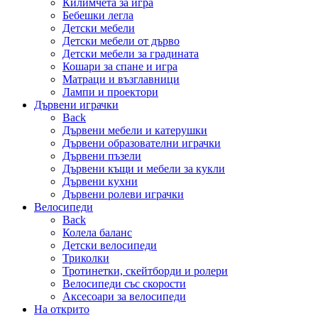
Килимчета за игра
Бебешки легла
Детски мебели
Детски мебели от дърво
Детски мебели за градината
Кошари за спане и игра
Матраци и възглавници
Лампи и проектори
Дървени играчки
Back
Дървени мебели и катерушки
Дървени образователни играчки
Дървени пъзели
Дървени къщи и мебели за кукли
Дървени кухни
Дървени ролеви играчки
Велосипеди
Back
Колела баланс
Детски велосипеди
Триколки
Тротинетки, скейтборди и ролери
Велосипеди със скорости
Аксесоари за велосипеди
На открито