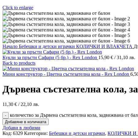
Click to enlarge
Начало
Бебешки и детски играчки
КОЛИЧКИ И ВЛАКЧЕТА
Д
Кукли за пръсти Сафари (5 бр.) - Rex London
15,90
€
/ 31,10 лв.
Back to products
Мини конструктор - Цветна състезателна кола - Rex London
6,5
Дървена състезателна кола, з
11,30
€
/ 22,10 лв.
количество за Дървена състезателна кола, задвижвана от ба
Добавяне в количката
Добави в любими
Код:
6329
Категории:
Бебешки и детски играчки
,
КОЛИЧКИ И