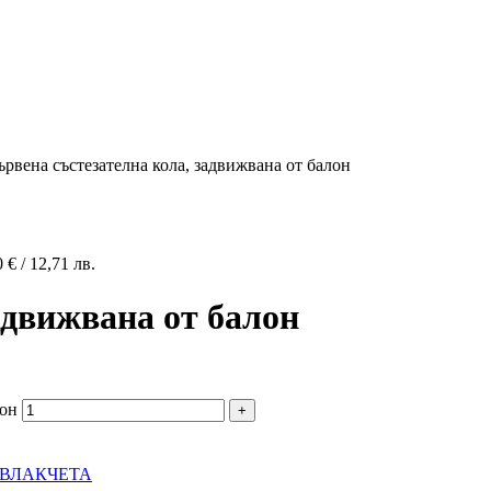
ървена състезателна кола, задвижвана от балон
0
€
/ 12,71 лв.
адвижвана от балон
лон
 ВЛАКЧЕТА