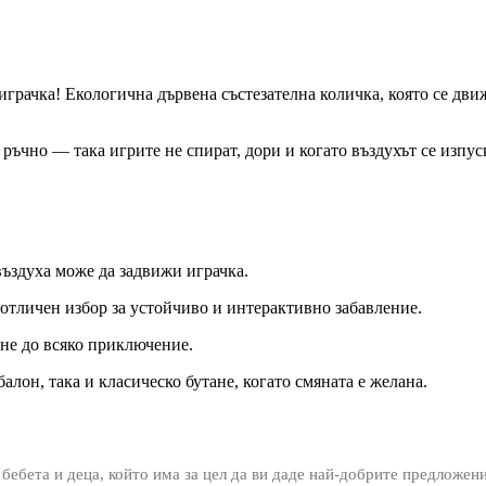
играчка! Екологична дървена състезателна количка, която се дви
 ръчно — така игрите не спират, дори и когато въздухът се изпус
ъздуха може да задвижи играчка.
 отличен избор за устойчиво и интерактивно забавление.
ене до всяко приключение.
лон, така и класическо бутане, когато смяната е желана.
 бебета и деца, който има за цел да ви даде най-добрите предложен