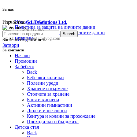
За нас
Общи условия
Изработка:
S.I.T Solutions Ltd.
Политика за защита на личните данни
Телефон:
0876 415 057
Политика за съхранение на личните данни
Search
Връщане
Email:
sale@happyfamilybg.com
Започнете да пишете...
Затвори
За контакти
Начало
Промоции
За бебето
Back
Бебешки колички
Полезни уреди
Хранене и кърмене
Столчета за хранене
Баня и хигиена
Активни гимнастики
Люлки и шезлонги
Кенгура и колани за прохождане
Проходилки и бънджита
Детска стая
Back