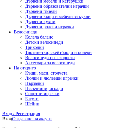
Дървени мебели и катерушки
Дървени образователни играчки
Дървени пъзели
Дървени къщи и мебели за кукли
Дървени кухни
Дървени ролеви играчки
Велосипеди
Колела баланс
Детски велосипеди
Триколки
Тротинетки, скейтборди и ролери
Велосипеди със скорости
Аксесоари за велосипеди
На открито
Къщи, маси, столчета
Люлки и люлеещи играчки
Пързалки
Пясъчници, огради
Спортни играчки
Батути
Шейни
Вход / Регистрация
Вход
Създаване на акаунт