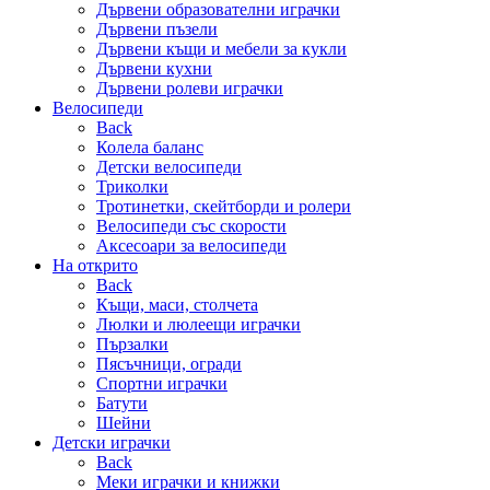
Дървени образователни играчки
Дървени пъзели
Дървени къщи и мебели за кукли
Дървени кухни
Дървени ролеви играчки
Велосипеди
Back
Колела баланс
Детски велосипеди
Триколки
Тротинетки, скейтборди и ролери
Велосипеди със скорости
Аксесоари за велосипеди
На открито
Back
Къщи, маси, столчета
Люлки и люлеещи играчки
Пързалки
Пясъчници, огради
Спортни играчки
Батути
Шейни
Детски играчки
Back
Меки играчки и книжки