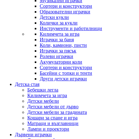
Музикални играчки
Сортери и конструктори
Образователни играчки
Детски кукли
Колички за кукли
Инструменти и работилници
Килимчета за игра
Играчки за баня
Коли, камиони, писти
Играчки за пясък
Ролеви играчки
Акумулаторни коли
Сортери и конструктори
Басейни с топки и тенти
Други детски играчки
Детска стая
Бебешки легла
Килимчета за игра
Детски мебели
Детски мебели от дърво
Детски мебели за градината
Кошари за спане и игра
Матраци и възглавници
Лампи и проектори
Дървени играчки