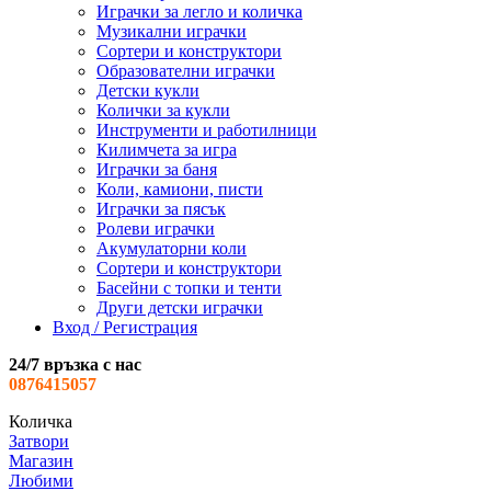
Играчки за легло и количка
Музикални играчки
Сортери и конструктори
Образователни играчки
Детски кукли
Колички за кукли
Инструменти и работилници
Килимчета за игра
Играчки за баня
Коли, камиони, писти
Играчки за пясък
Ролеви играчки
Акумулаторни коли
Сортери и конструктори
Басейни с топки и тенти
Други детски играчки
Вход / Регистрация
24/7 връзка с нас
0876415057
Количка
Затвори
Магазин
Любими