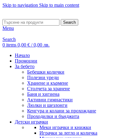
Skip to navigation
Skip to main content
ADD ANYTHING HERE OR JUST REMOVE IT…
Search
Menu
Search
0
items
0,00
€
/ 0,00 лв.
Начало
Промоции
За бебето
Бебешки колички
Полезни уреди
Хранене и кърмене
Столчета за хранене
Баня и хигиена
Активни гимнастики
Люлки и шезлонги
Кенгура и колани за прохождане
Проходилки и бънджита
Детски играчки
Меки играчки и книжки
Играчки за легло и количка