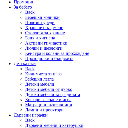
Промоции
За бебето
Back
Бебешки колички
Полезни уреди
Хранене и кърмене
Столчета за хранене
Баня и хигиена
Активни гимнастики
Люлки и шезлонги
Кенгура и колани за прохождане
Проходилки и бънджита
Детска стая
Back
Килимчета за игра
Бебешки легла
Детски мебели
Детски мебели от дърво
Детски мебели за градината
Кошари за спане и игра
Матраци и възглавници
Лампи и проектори
Дървени играчки
Back
Дървени мебели и катерушки