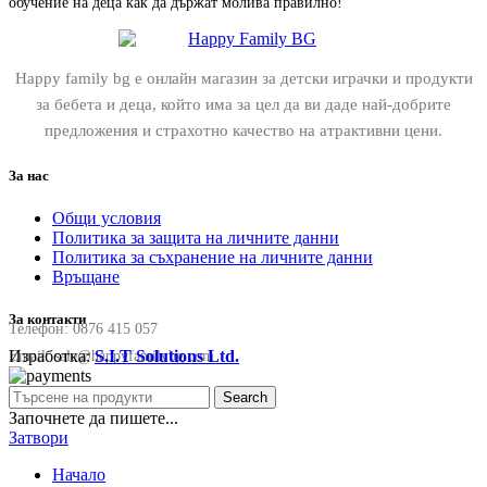
обучение на деца как да държат молива правилно!
Happy family bg е онлайн магазин за детски играчки и продукти
за бебета и деца, който има за цел да ви даде най-добрите
предложения и страхотно качество на атрактивни цени.
За нас
Общи условия
Политика за защита на личните данни
Политика за съхранение на личните данни
Връщане
За контакти
Телефон:
0876 415 057
Изработка:
S.I.T Solutions Ltd.
Email:
sale@happyfamilybg.com
Search
Започнете да пишете...
Затвори
Начало