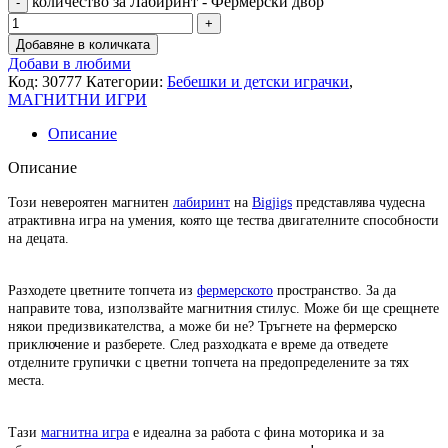
количество за Лабиринт - Фермерски двор
Добавяне в количката
Добави в любими
Код:
30777
Категории:
Бебешки и детски играчки
,
МАГНИТНИ ИГРИ
Описание
Описание
Този невероятен магнитен
лабиринт
на
Bigjigs
представлява чудесна
атрактивна игра на умения, която ще тества двигателните способности
на децата.
Разходете цветните топчета из
фермерското
пространство. За да
направите това, използвайте магнитния стилус. Може би ще срещнете
някои предизвикателства, а може би не? Тръгнете на фермерско
приключение и разберете. След разходката е време да отведете
отделните групички с цветни топчета на предопределените за тях
места.
Тази
магнитна игра
е идеална за работа с фина моторика и за