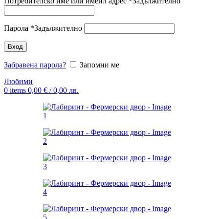
Потребителско име или имейл адрес
*
Задължително
Парола
*
Задължително
Вход
Забравена парола?
Запомни ме
Любими
0
items
0,00
€
/ 0,00 лв.