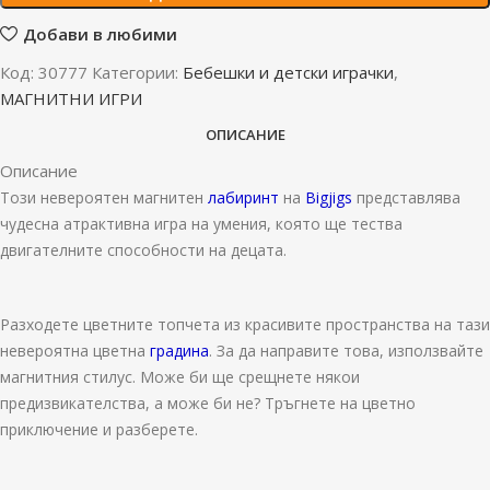
Добави в любими
Код:
30777
Категории:
Бебешки и детски играчки
,
МАГНИТНИ ИГРИ
ОПИСАНИЕ
Описание
Този невероятен магнитен
лабиринт
на
Bigjigs
представлява
чудесна атрактивна игра на умения, която ще тества
двигателните способности на децата.
Разходете цветните топчета из красивите пространства на тази
невероятна цветна
градина
. За да направите това, използвайте
магнитния стилус. Може би ще срещнете някои
предизвикателства, а може би не? Тръгнете на цветно
приключение и разберете.