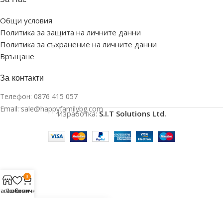
Общи условия
Политика за защита на личните данни
Политика за съхранение на личните данни
Връщане
За контакти
Телефон:
0876 415 057
Email:
sale@happyfamilybg.com
Изработка:
S.I.T Solutions Ltd.
0
CK
агазин
Любими
Количка
ИГРА
 СТОЛЧЕТА