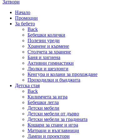
Затвори
Начало
Промоции
За бебето
Back
Бебешки колички
Полезни уреди
Хранене и кърмене
Столчета за хранене
Баня и хигиена
Активни гимнастики
Люлки и шезлонги
Кенгура и колани за прохождане
Проходилки и бънджита
Детска стая
Back
Килимчета за игра
Бебешки легла
Детски мебели
Детски мебели от дърво
Детски мебели за градината
Кошари за спане и игра
Матраци и възглавници
Лампи и проектори