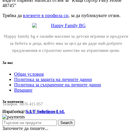
Бъдете първият написал отзив за “Къща сортер Fairy House
48745”
Трябва да
влезнете в профила си
, за да публикувате отзив.
Happy family bg е онлайн магазин за детски играчки и продукти
за бебета и деца, който има за цел да ви даде най-добрите
предложения и страхотно качество на атрактивни цени.
За нас
Общи условия
Политика за защита на личните данни
Политика за съхранение на личните данни
Връщане
За контакти
Телефон:
0876 415 057
Изработка:
S.I.T Solutions Ltd.
Email:
sale@happyfamilybg.com
Search
Започнете да пишете...