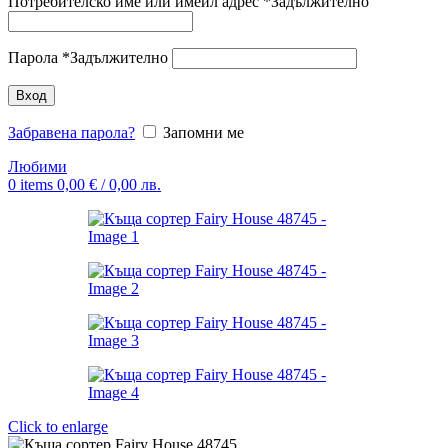
Потребителско име или имейл адрес
*
Задължително
Парола
*
Задължително
Вход
Забравена парола?
Запомни ме
Любими
0
items
0,00
€
/ 0,00 лв.
Click to enlarge