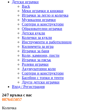
Детски играчки
Back
Меки играчки и книжки
Играчки за легло и количка
Музикални играчки
Сортери и конструктори
Образователни играчки
Детски кукли
Колички за кукли
Инструменти и работилници
Килимчета за игра
Играчки за баня
Коли, камиони, писти
Играчки за пясък
Ролеви играчки
Акумулаторни коли
Сортери и конструктори
Басейни с топки и тенти
Други детски играчки
Вход / Регистрация
24/7 връзка с нас
0876415057
Количка