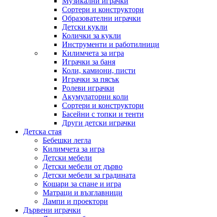
Музикални играчки
Сортери и конструктори
Образователни играчки
Детски кукли
Колички за кукли
Инструменти и работилници
Килимчета за игра
Играчки за баня
Коли, камиони, писти
Играчки за пясък
Ролеви играчки
Акумулаторни коли
Сортери и конструктори
Басейни с топки и тенти
Други детски играчки
Детска стая
Бебешки легла
Килимчета за игра
Детски мебели
Детски мебели от дърво
Детски мебели за градината
Кошари за спане и игра
Матраци и възглавници
Лампи и проектори
Дървени играчки