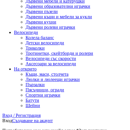
Дървени мебели и катерушки
Дървени образователни играчки
Дървени пъзели
Дървени къщи и мебели за кукли
Дървени кухни
Дървени ролеви играчки
Велосипеди
Колела баланс
Детски велосипеди
Триколки
Тротинетки, скейтборди и ролери
Велосипеди със скорости
Аксесоари за велосипеди
На открито
Къщи, маси, столчета
Люлки и люлеещи играчки
Пързалки
Пясъчници, огради
Спортни играчки
Батути
Шейни
Вход / Регистрация
Вход
Създаване на акаунт