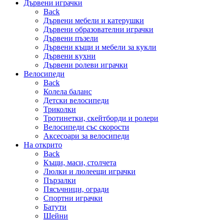
Дървени играчки
Back
Дървени мебели и катерушки
Дървени образователни играчки
Дървени пъзели
Дървени къщи и мебели за кукли
Дървени кухни
Дървени ролеви играчки
Велосипеди
Back
Колела баланс
Детски велосипеди
Триколки
Тротинетки, скейтборди и ролери
Велосипеди със скорости
Аксесоари за велосипеди
На открито
Back
Къщи, маси, столчета
Люлки и люлеещи играчки
Пързалки
Пясъчници, огради
Спортни играчки
Батути
Шейни