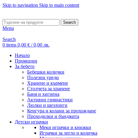
Skip to navigation
Skip to main content
ADD ANYTHING HERE OR JUST REMOVE IT…
Search
Menu
Search
0
items
0,00
€
/ 0,00 лв.
Начало
Промоции
За бебето
Бебешки колички
Полезни уреди
Хранене и кърмене
Столчета за хранене
Баня и хигиена
Активни гимнастики
Люлки и шезлонги
Кенгура и колани за прохождане
Проходилки и бънджита
Детски играчки
Меки играчки и книжки
Играчки за легло и количка