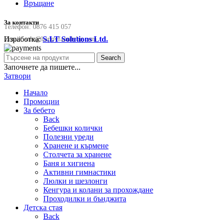
Връщане
За контакти
Телефон:
0876 415 057
Изработка:
S.I.T Solutions Ltd.
Email:
sale@happyfamilybg.com
Search
Започнете да пишете...
Затвори
Начало
Промоции
За бебето
Back
Бебешки колички
Полезни уреди
Хранене и кърмене
Столчета за хранене
Баня и хигиена
Активни гимнастики
Люлки и шезлонги
Кенгура и колани за прохождане
Проходилки и бънджита
Детска стая
Back