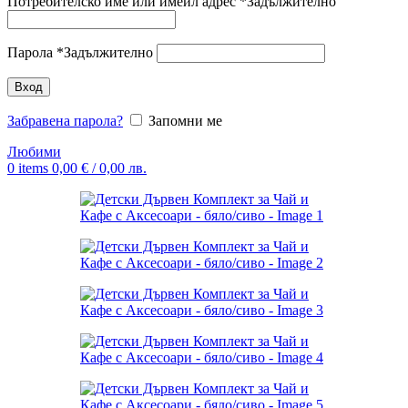
Потребителско име или имейл адрес
*
Задължително
Парола
*
Задължително
Вход
Забравена парола?
Запомни ме
Любими
0
items
0,00
€
/ 0,00 лв.