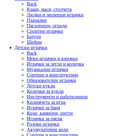
Back
Къщи, маси, столчета
Люлки и люлеещи играчки
Пързалки
Пясъчници, огради
Спортни играчки
Батути
Шейни
Детски играчки
Back
Меки играчки и книжки
Играчки за легло и количка
Музикални играчки
Сортери и конструктори
Образователни играчки
Детски кукли
Колички за кукли
Инструменти и работилници
Килимчета за игра
Играчки за баня
Коли, камиони, писти
Играчки за пясък
Ролеви играчки
Акумулаторни коли
Сортери и конструктори