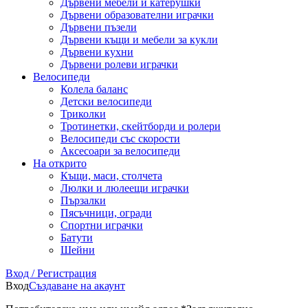
Дървени мебели и катерушки
Дървени образователни играчки
Дървени пъзели
Дървени къщи и мебели за кукли
Дървени кухни
Дървени ролеви играчки
Велосипеди
Колела баланс
Детски велосипеди
Триколки
Тротинетки, скейтборди и ролери
Велосипеди със скорости
Аксесоари за велосипеди
На открито
Къщи, маси, столчета
Люлки и люлеещи играчки
Пързалки
Пясъчници, огради
Спортни играчки
Батути
Шейни
Вход / Регистрация
Вход
Създаване на акаунт