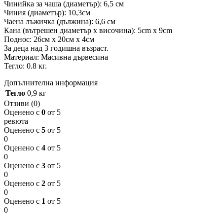
Чинийка за чаша (диаметър): 6,5 см
Чиния (диаметър): 10,3см
Чаена лъжичка (дължина): 6,6 см
Кана (вътрешен диаметър x височина): 5cm x 9cm
Поднос: 26см х 20см х 4см
За деца над 3 годишна възраст.
Материал: Масивна дървесина
Тегло: 0.8 кг.
Допълнителна информация
Тегло
0,9 кг
Отзиви (0)
Оценено с
0
от 5
ревюта
Оценено с
5
от 5
0
Оценено с
4
от 5
0
Оценено с
3
от 5
0
Оценено с
2
от 5
0
Оценено с
1
от 5
0