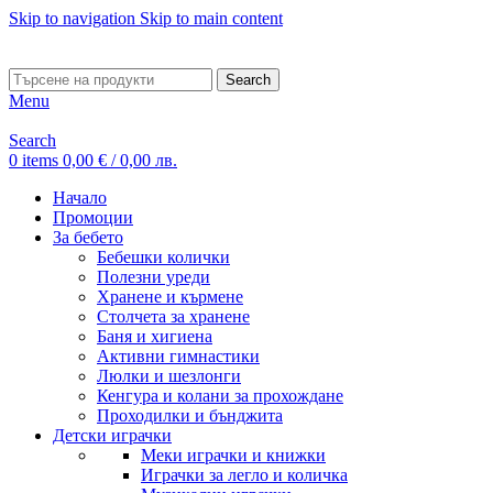
Skip to navigation
Skip to main content
ADD ANYTHING HERE OR JUST REMOVE IT…
Search
Menu
Search
0
items
0,00
€
/ 0,00 лв.
Начало
Промоции
За бебето
Бебешки колички
Полезни уреди
Хранене и кърмене
Столчета за хранене
Баня и хигиена
Активни гимнастики
Люлки и шезлонги
Кенгура и колани за прохождане
Проходилки и бънджита
Детски играчки
Меки играчки и книжки
Играчки за легло и количка