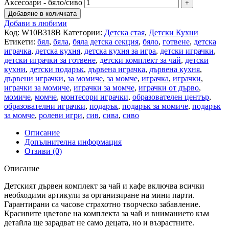
Аксесоари - бяло/сиво
Добавяне в количката
Добави в любими
Код:
W10B318B
Категории:
Детска стая
,
Детски Кухни
Етикети:
бял
,
бяла
,
бяла детска секция
,
бяло
,
готвене
,
детска
играчка
,
детска кухня
,
детска кухня за игра
,
детски играчки
,
детски играчки за готвене
,
детски комплект за чай
,
детски
кухни
,
детски подарък
,
дървена играчка
,
дървена кухня
,
дървени играчки
,
за момиче
,
за момче
,
играчка
,
играчки
,
играчки за момиче
,
играчки за момче
,
играчки от дърво
,
момиче
,
момче
,
монтесори играчки
,
образователен център
,
образователни играчки
,
подарък
,
подарък за момиче
,
подарък
за момче
,
ролеви игри
,
сив
,
сива
,
сиво
Описание
Допълнителна информация
Отзиви (0)
Описание
Детският дървен комплект за чай и кафе включва всички
необходими артикули за организиране на мини парти.
Гарантирани са часове страхотно творческо забавление.
Красивите цветове на комплекта за чай и вниманието към
детайла ще зарадват не само децата, но и възрастните.