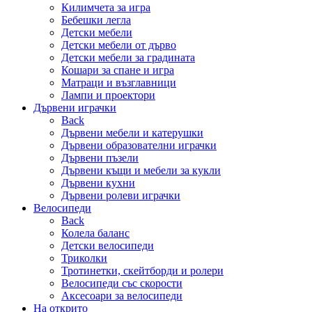
Килимчета за игра
Бебешки легла
Детски мебели
Детски мебели от дърво
Детски мебели за градината
Кошари за спане и игра
Матраци и възглавници
Лампи и проектори
Дървени играчки
Back
Дървени мебели и катерушки
Дървени образователни играчки
Дървени пъзели
Дървени къщи и мебели за кукли
Дървени кухни
Дървени ролеви играчки
Велосипеди
Back
Колела баланс
Детски велосипеди
Триколки
Тротинетки, скейтборди и ролери
Велосипеди със скорости
Аксесоари за велосипеди
На открито