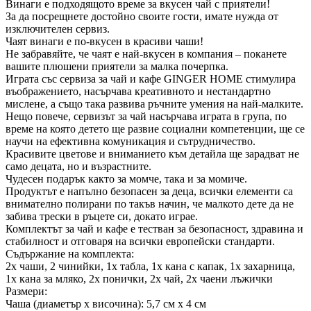
Винаги е подходящото време за вкусен чай с приятели!
За да посрещнете достойно своите гости, имате нужда от
изключителен сервиз.
Чаят винаги е по-вкусен в красиви чаши!
Не забравяйте, че чаят е най-вкусен в компания – поканете
вашите плюшени приятели за малка почерпка.
Играта със сервиза за чай и кафе GINGER HOME стимулира
въображението, насърчава креативното и нестандартно
мислене, а също така развива ръчните умения на най-малките.
Нещо повече, сервизът за чай насърчава играта в група, по
време на която детето ще развие социални компетенции, ще се
научи на ефективна комуникация и сътрудничество.
Красивите цветове и вниманието към детайла ще зарадват не
само децата, но и възрастните.
Чудесен подарък както за момче, така и за момиче.
Продуктът е напълно безопасен за деца, всички елементи са
внимателно полирани по такъв начин, че малкото дете да не
забива трески в ръцете си, докато играе.
Комплектът за чай и кафе е тестван за безопасност, здравина и
стабилност и отговаря на всички европейски стандарти.
Съдържание на комплекта:
2x чаши, 2 чинийки, 1x табла, 1x кана с капак, 1x захарница,
1x кана за мляко, 2x понички, 2x чай, 2х чаени лъжички
Размери:
Чаша (диаметър х височина): 5,7 см х 4 см