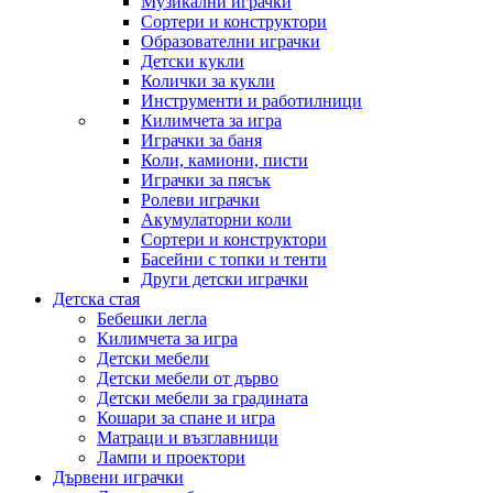
Музикални играчки
Сортери и конструктори
Образователни играчки
Детски кукли
Колички за кукли
Инструменти и работилници
Килимчета за игра
Играчки за баня
Коли, камиони, писти
Играчки за пясък
Ролеви играчки
Акумулаторни коли
Сортери и конструктори
Басейни с топки и тенти
Други детски играчки
Детска стая
Бебешки легла
Килимчета за игра
Детски мебели
Детски мебели от дърво
Детски мебели за градината
Кошари за спане и игра
Матраци и възглавници
Лампи и проектори
Дървени играчки