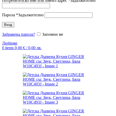
Потребителско име или имейл адрес
*
Задължително
Парола
*
Задължително
Вход
Забравена парола?
Запомни ме
Любими
0
items
0,00
€
/ 0,00 лв.