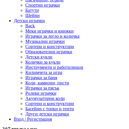
Спортни играчки
Батути
Шейни
Детски играчки
Back
Меки играчки и книжки
Играчки за легло и количка
Музикални играчки
Сортери и конструктори
Образователни играчки
Детски кукли
Колички за кукли
Инструменти и работилници
Килимчета за игра
Играчки за баня
Коли, камиони, писти
Играчки за пясък
Ролеви играчки
Акумулаторни коли
Сортери и конструктори
Басейни с топки и тенти
Други детски играчки
Вход / Регистрация
24/7 връзка с нас