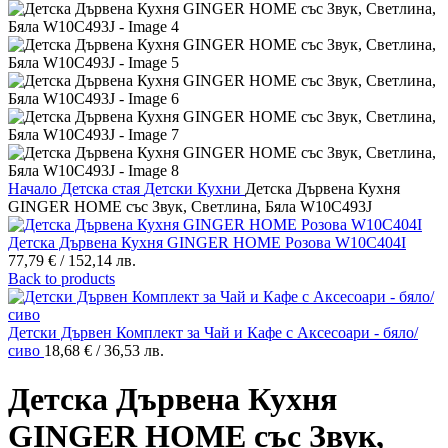
Начало
Детска стая
Детски Кухни
Детска Дървена Кухня
GINGER HOME със Звук, Светлина, Бяла W10C493J
Детска Дървена Кухня GINGER HOME Розова W10C404I
77,79
€
/ 152,14 лв.
Back to products
Детски Дървен Комплект за Чай и Кафе с Аксесоари - бяло/
сиво
18,68
€
/ 36,53 лв.
Детска Дървена Кухня
GINGER HOME със Звук,