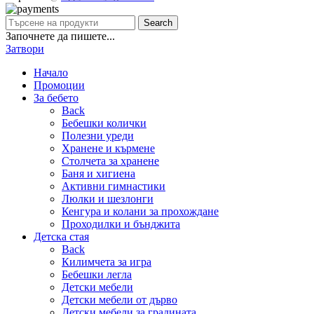
Search
Започнете да пишете...
Затвори
Начало
Промоции
За бебето
Back
Бебешки колички
Полезни уреди
Хранене и кърмене
Столчета за хранене
Баня и хигиена
Активни гимнастики
Люлки и шезлонги
Кенгура и колани за прохождане
Проходилки и бънджита
Детска стая
Back
Килимчета за игра
Бебешки легла
Детски мебели
Детски мебели от дърво
Детски мебели за градината