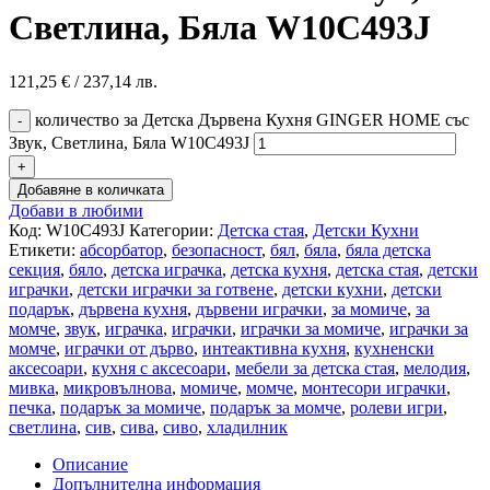
Светлина, Бяла W10C493J
121,25
€
/ 237,14 лв.
количество за Детска Дървена Кухня GINGER HOME със
Звук, Светлина, Бяла W10C493J
Добавяне в количката
Добави в любими
Код:
W10C493J
Категории:
Детска стая
,
Детски Кухни
Етикети:
абсорбатор
,
безопасност
,
бял
,
бяла
,
бяла детска
секция
,
бяло
,
детска играчка
,
детска кухня
,
детска стая
,
детски
играчки
,
детски играчки за готвене
,
детски кухни
,
детски
подарък
,
дървена кухня
,
дървени играчки
,
за момиче
,
за
момче
,
звук
,
играчка
,
играчки
,
играчки за момиче
,
играчки за
момче
,
играчки от дърво
,
интеактивна кухня
,
кухненски
аксесоари
,
кухня с аксесоари
,
мебели за детска стая
,
мелодия
,
мивка
,
микровълнова
,
момиче
,
момче
,
монтесори играчки
,
печка
,
подарък за момиче
,
подарък за момче
,
ролеви игри
,
светлина
,
сив
,
сива
,
сиво
,
хладилник
Описание
Допълнителна информация