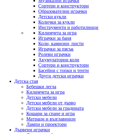
Музикални играчки
Сортери и конструктори
Образователни играчки
Детски кукли
Колички за кукли
Инструменти и работилници
Килимчета за игра
Играчки за баня
Коли, камиони, писти
Играчки за пясък
Ролеви играчки
Акумулаторни коли
Сортери и конструктори
Басейни с топки и тенти
Други детски играчки
Детска стая
Бебешки легла
Килимчета за игра
Детски мебели
Детски мебели от дърво
Детски мебели за градината
Кошари за спане и игра
Матраци и възглавници
Лампи и проектори
Дървени играчки