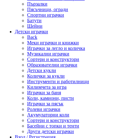
Пързалки
Пясъчници, огради
Спортни играчки
Батути
Шейни
Детски играчки
Back
Меки играчки и книжки
Играчки за легло и количка
Музикални играчки
Сортери и конструктори
Образователни играчки
Детски кукли
Колички за кукли
Инструменти и работилници
Килимчета за игра
Играчки за баня
Коли, камиони, писти
Играчки за пясък
Ролеви играчки
Акумулаторни коли
Сортери и конструктори
Басейни с топки и тенти
Други детски играчки
Вход / Регистрация