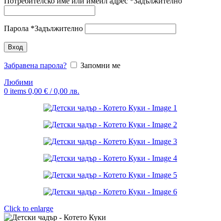
Потребителско име или имейл адрес
*
Задължително
Парола
*
Задължително
Вход
Забравена парола?
Запомни ме
Любими
0
items
0,00
€
/ 0,00 лв.
Click to enlarge