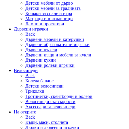
Детски мебели от дърво
Детски мебели за градината
Кошари за спане и игра
Матраци и възглавници
Лампи и проектори
Дървени играчки
Back
Дървени мебели и катерушки
Дървени образователни играчки
Дървени пъзели
Дървени къщи и мебели за кукли
Дървени кухни
Дървени ролеви играчки
Велосипеди
Back
Колела баланс
Детски велосипеди
Триколки
Тротинетки, скейтборди и ролери
Велосипеди със скорости
Аксесоари за велосипеди
На открито
Back
Къщи, маси, столчета
Люлки и люлеещи играчки