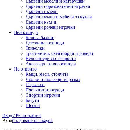
Дървени мебели и катерушки
Дървени образователни играчки
Дървени пъзели
Дървени къщи и мебели за кукли
Дървени кухни
Дървени ролеви играчки
Велосипеди
Колела баланс
Детски велосипеди
Триколки
Тротинетки, скейтборди и ролери
Велосипеди със скорости
Аксесоари за велосипеди
На открито
Къщи, маси, столчета
Люлки и люлеещи играчки
Пързалки
Пясъчници, огради
Спортни играчки
Батути
Шейни
Вход / Регистрация
Вход
Създаване на акаунт