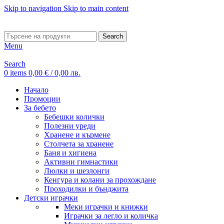
Skip to navigation
Skip to main content
ADD ANYTHING HERE OR JUST REMOVE IT…
Search
Menu
Search
0
items
0,00
€
/ 0,00 лв.
Начало
Промоции
За бебето
Бебешки колички
Полезни уреди
Хранене и кърмене
Столчета за хранене
Баня и хигиена
Активни гимнастики
Люлки и шезлонги
Кенгура и колани за прохождане
Проходилки и бънджита
Детски играчки
Меки играчки и книжки
Играчки за легло и количка