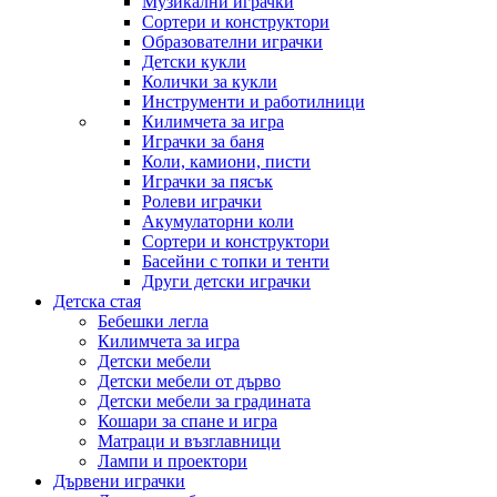
Музикални играчки
Сортери и конструктори
Образователни играчки
Детски кукли
Колички за кукли
Инструменти и работилници
Килимчета за игра
Играчки за баня
Коли, камиони, писти
Играчки за пясък
Ролеви играчки
Акумулаторни коли
Сортери и конструктори
Басейни с топки и тенти
Други детски играчки
Детска стая
Бебешки легла
Килимчета за игра
Детски мебели
Детски мебели от дърво
Детски мебели за градината
Кошари за спане и игра
Матраци и възглавници
Лампи и проектори
Дървени играчки