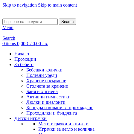
Skip to navigation
Skip to main content
ADD ANYTHING HERE OR JUST REMOVE IT…
Search
Menu
Search
0
items
0,00
€
/ 0,00 лв.
Начало
Промоции
За бебето
Бебешки колички
Полезни уреди
Хранене и кърмене
Столчета за хранене
Баня и хигиена
Активни гимнастики
Люлки и шезлонги
Кенгура и колани за прохождане
Проходилки и бънджита
Детски играчки
Меки играчки и книжки
Играчки за легло и количка