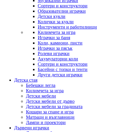
Музикални играчки
Сортери и конструктори
Образователни играчки
Детски кукли
Колички за кукли
Инструменти и работилници
Килимчета за игра
Играчки за баня
Коли, камиони, писти
Играчки за пясък
Ролеви играчки
Акумулаторни коли
Сортери и конструктори
Басейни с топки и тенти
Други детски играчки
Детска стая
Бебешки легла
Килимчета за игра
Детски мебели
Детски мебели от дърво
Детски мебели за градината
Кошари за спане и игра
Матраци и възглавници
Лампи и проектори
Дървени играчки