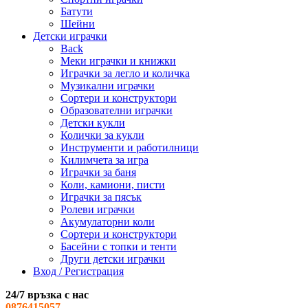
Батути
Шейни
Детски играчки
Back
Меки играчки и книжки
Играчки за легло и количка
Музикални играчки
Сортери и конструктори
Образователни играчки
Детски кукли
Колички за кукли
Инструменти и работилници
Килимчета за игра
Играчки за баня
Коли, камиони, писти
Играчки за пясък
Ролеви играчки
Акумулаторни коли
Сортери и конструктори
Басейни с топки и тенти
Други детски играчки
Вход / Регистрация
24/7 връзка с нас
0876415057