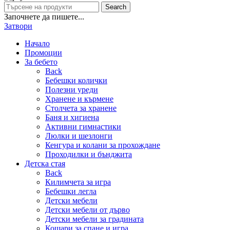
Search
Започнете да пишете...
Затвори
Начало
Промоции
За бебето
Back
Бебешки колички
Полезни уреди
Хранене и кърмене
Столчета за хранене
Баня и хигиена
Активни гимнастики
Люлки и шезлонги
Кенгура и колани за прохождане
Проходилки и бънджита
Детска стая
Back
Килимчета за игра
Бебешки легла
Детски мебели
Детски мебели от дърво
Детски мебели за градината
Кошари за спане и игра