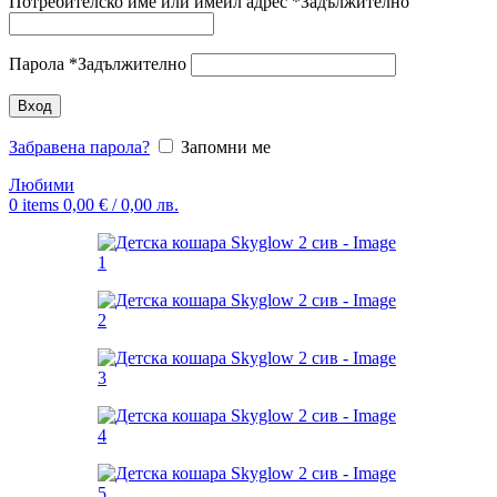
Потребителско име или имейл адрес
*
Задължително
Парола
*
Задължително
Вход
Забравена парола?
Запомни ме
Любими
0
items
0,00
€
/ 0,00 лв.