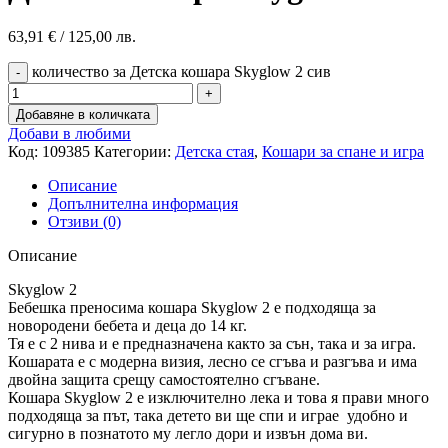
63,91
€
/ 125,00 лв.
количество за Детска кошара Skyglow 2 сив
Добавяне в количката
Добави в любими
Код:
109385
Категории:
Детска стая
,
Кошари за спане и игра
Описание
Допълнителна информация
Отзиви (0)
Описание
Skyglow 2
Бебешка преносима кошара Skyglow 2 е подходяща за
новородени бебета и деца до 14 кг.
Тя е с 2 нива и е предназначена както за сън, така и за игра.
Кошарата е с модерна визия, лесно се сгъва и разгъва и има
двойна защита срещу самостоятелно сгъване.
Кошара Skyglow 2 е изключително лека и това я прави много
подходяща за път, така детето ви ще спи и играе удобно и
сигурно в познатото му легло дори и извън дома ви.