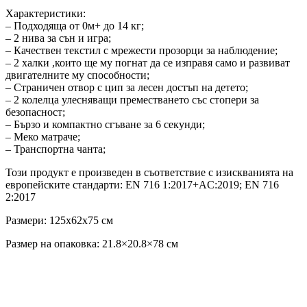
Характеристики:
– Подходяща от 0м+ до 14 кг;
– 2 нива за сън и игра;
– Качествен текстил с мрежести прозорци за наблюдение;
– 2 халки ,които ще му погнат да се изправя само и развиват
двигателните му способности;
– Страничен отвор с цип за лесен достъп на детето;
– 2 колелца улесняващи преместването със стопери за
безопасност;
– Бързо и компактно сгъване за 6 секунди;
– Меко матраче;
– Транспортна чанта;
Този продукт е произведен в съответствие с изискванията на
европейските стандарти: ЕN 716 1:2017+AC:2019; EN 716
2:2017
Размери: 125x62x75 см
Размер на опаковка: 21.8×20.8×78 см