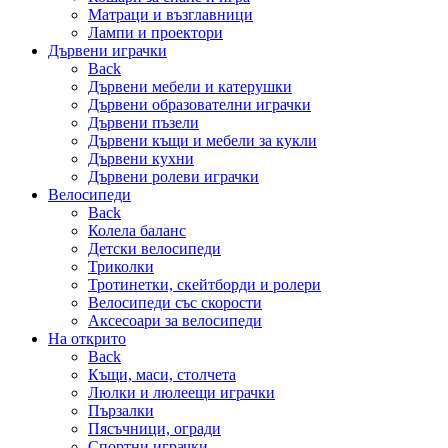
Матраци и възглавници
Лампи и проектори
Дървени играчки
Back
Дървени мебели и катерушки
Дървени образователни играчки
Дървени пъзели
Дървени къщи и мебели за кукли
Дървени кухни
Дървени ролеви играчки
Велосипеди
Back
Колела баланс
Детски велосипеди
Триколки
Тротинетки, скейтборди и ролери
Велосипеди със скорости
Аксесоари за велосипеди
На открито
Back
Къщи, маси, столчета
Люлки и люлеещи играчки
Пързалки
Пясъчници, огради
Спортни играчки