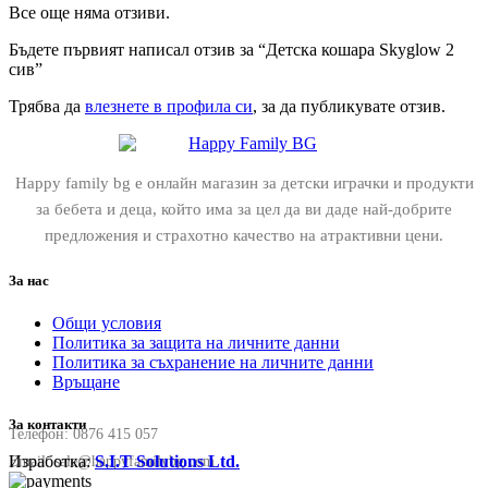
Все още няма отзиви.
Бъдете първият написал отзив за “Детска кошара Skyglow 2
сив”
Трябва да
влезнете в профила си
, за да публикувате отзив.
Happy family bg е онлайн магазин за детски играчки и продукти
за бебета и деца, който има за цел да ви даде най-добрите
предложения и страхотно качество на атрактивни цени.
За нас
Общи условия
Политика за защита на личните данни
Политика за съхранение на личните данни
Връщане
За контакти
Телефон:
0876 415 057
Изработка:
S.I.T Solutions Ltd.
Email:
sale@happyfamilybg.com