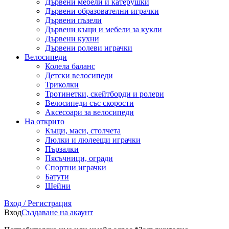
Дървени мебели и катерушки
Дървени образователни играчки
Дървени пъзели
Дървени къщи и мебели за кукли
Дървени кухни
Дървени ролеви играчки
Велосипеди
Колела баланс
Детски велосипеди
Триколки
Тротинетки, скейтборди и ролери
Велосипеди със скорости
Аксесоари за велосипеди
На открито
Къщи, маси, столчета
Люлки и люлеещи играчки
Пързалки
Пясъчници, огради
Спортни играчки
Батути
Шейни
Вход / Регистрация
Вход
Създаване на акаунт