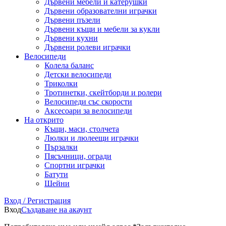
Дървени мебели и катерушки
Дървени образователни играчки
Дървени пъзели
Дървени къщи и мебели за кукли
Дървени кухни
Дървени ролеви играчки
Велосипеди
Колела баланс
Детски велосипеди
Триколки
Тротинетки, скейтборди и ролери
Велосипеди със скорости
Аксесоари за велосипеди
На открито
Къщи, маси, столчета
Люлки и люлеещи играчки
Пързалки
Пясъчници, огради
Спортни играчки
Батути
Шейни
Вход / Регистрация
Вход
Създаване на акаунт