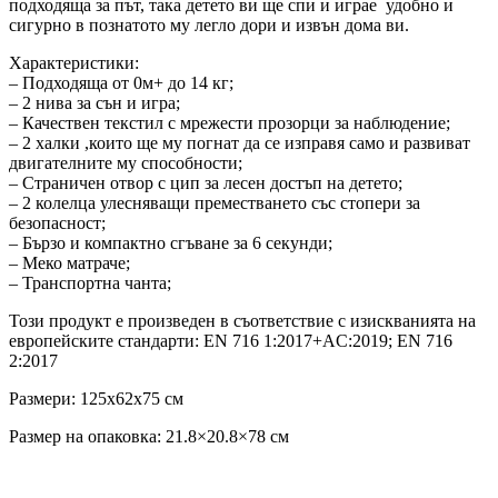
подходяща за път, така детето ви ще спи и играе удобно и
сигурно в познатото му легло дори и извън дома ви.
Характеристики:
– Подходяща от 0м+ до 14 кг;
– 2 нива за сън и игра;
– Качествен текстил с мрежести прозорци за наблюдение;
– 2 халки ,които ще му погнат да се изправя само и развиват
двигателните му способности;
– Страничен отвор с цип за лесен достъп на детето;
– 2 колелца улесняващи преместването със стопери за
безопасност;
– Бързо и компактно сгъване за 6 секунди;
– Меко матраче;
– Транспортна чанта;
Този продукт е произведен в съответствие с изискванията на
европейските стандарти: ЕN 716 1:2017+AC:2019; EN 716
2:2017
Размери: 125x62x75 см
Размер на опаковка: 21.8×20.8×78 см