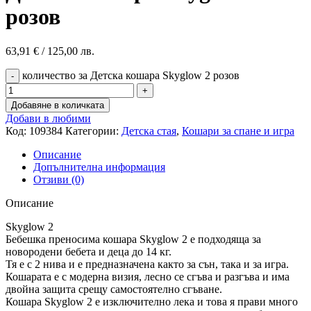
розов
63,91
€
/ 125,00 лв.
количество за Детска кошара Skyglow 2 розов
Добавяне в количката
Добави в любими
Код:
109384
Категории:
Детска стая
,
Кошари за спане и игра
Описание
Допълнителна информация
Отзиви (0)
Описание
Skyglow 2
Бебешка преносима кошара Skyglow 2 е подходяща за
новородени бебета и деца до 14 кг.
Тя е с 2 нива и е предназначена както за сън, така и за игра.
Кошарата е с модерна визия, лесно се сгъва и разгъва и има
двойна защита срещу самостоятелно сгъване.
Кошара Skyglow 2 е изключително лека и това я прави много