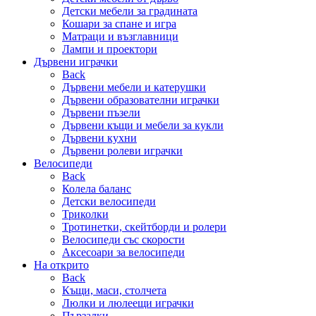
Детски мебели за градината
Кошари за спане и игра
Матраци и възглавници
Лампи и проектори
Дървени играчки
Back
Дървени мебели и катерушки
Дървени образователни играчки
Дървени пъзели
Дървени къщи и мебели за кукли
Дървени кухни
Дървени ролеви играчки
Велосипеди
Back
Колела баланс
Детски велосипеди
Триколки
Тротинетки, скейтборди и ролери
Велосипеди със скорости
Аксесоари за велосипеди
На открито
Back
Къщи, маси, столчета
Люлки и люлеещи играчки
Пързалки