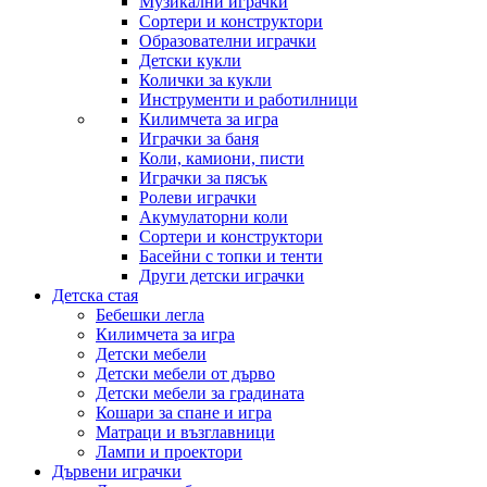
Музикални играчки
Сортери и конструктори
Образователни играчки
Детски кукли
Колички за кукли
Инструменти и работилници
Килимчета за игра
Играчки за баня
Коли, камиони, писти
Играчки за пясък
Ролеви играчки
Акумулаторни коли
Сортери и конструктори
Басейни с топки и тенти
Други детски играчки
Детска стая
Бебешки легла
Килимчета за игра
Детски мебели
Детски мебели от дърво
Детски мебели за градината
Кошари за спане и игра
Матраци и възглавници
Лампи и проектори
Дървени играчки