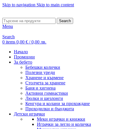
Skip to navigation
Skip to main content
ADD ANYTHING HERE OR JUST REMOVE IT…
Search
Menu
Search
0
items
0,00
€
/ 0,00 лв.
Начало
Промоции
За бебето
Бебешки колички
Полезни уреди
Хранене и кърмене
Столчета за хранене
Баня и хигиена
Активни гимнастики
Люлки и шезлонги
Кенгура и колани за прохождане
Проходилки и бънджита
Детски играчки
Меки играчки и книжки
Играчки за легло и количка