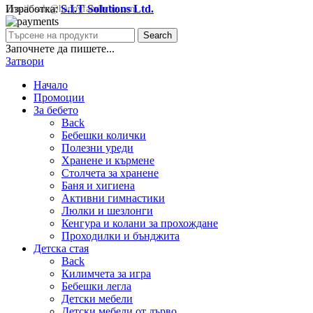
Изработка:
S.I.T Solutions Ltd.
Email:
sale@happyfamilybg.com
Search
Започнете да пишете...
Затвори
Начало
Промоции
За бебето
Back
Бебешки колички
Полезни уреди
Хранене и кърмене
Столчета за хранене
Баня и хигиена
Активни гимнастики
Люлки и шезлонги
Кенгура и колани за прохождане
Проходилки и бънджита
Детска стая
Back
Килимчета за игра
Бебешки легла
Детски мебели
Детски мебели от дърво