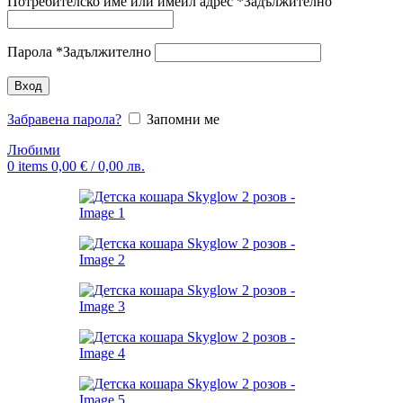
Потребителско име или имейл адрес
*
Задължително
Парола
*
Задължително
Вход
Забравена парола?
Запомни ме
Любими
0
items
0,00
€
/ 0,00 лв.