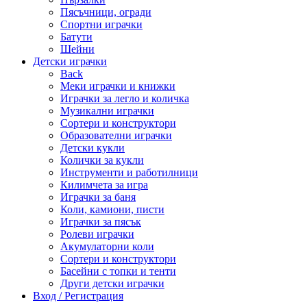
Пясъчници, огради
Спортни играчки
Батути
Шейни
Детски играчки
Back
Меки играчки и книжки
Играчки за легло и количка
Музикални играчки
Сортери и конструктори
Образователни играчки
Детски кукли
Колички за кукли
Инструменти и работилници
Килимчета за игра
Играчки за баня
Коли, камиони, писти
Играчки за пясък
Ролеви играчки
Акумулаторни коли
Сортери и конструктори
Басейни с топки и тенти
Други детски играчки
Вход / Регистрация