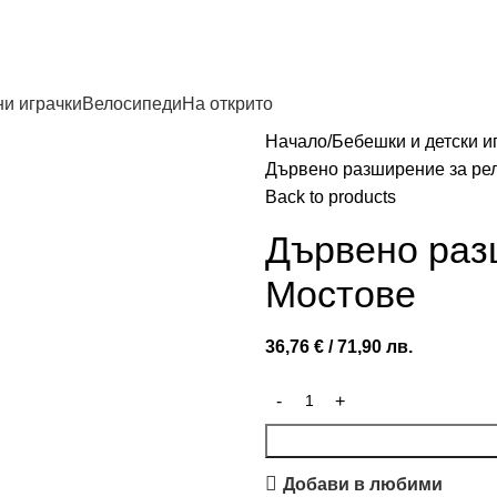
и играчки
Велосипеди
На открито
Начало
Бебешки и детски и
Дървено разширение за ре
Back to products
Дървено раз
Мостове
36,76
€
/ 71,90 лв.
Добави в любими