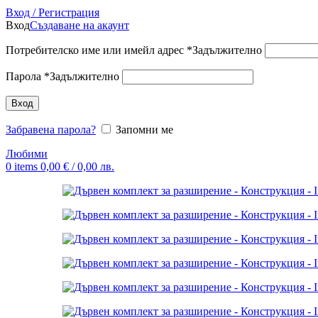
Вход / Регистрация
Вход
Създаване на акаунт
Потребителско име или имейл адрес
*
Задължително
Парола
*
Задължително
Вход
Забравена парола?
Запомни ме
Любими
0
items
0,00
€
/ 0,00 лв.