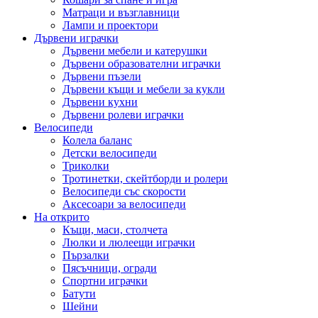
Матраци и възглавници
Лампи и проектори
Дървени играчки
Дървени мебели и катерушки
Дървени образователни играчки
Дървени пъзели
Дървени къщи и мебели за кукли
Дървени кухни
Дървени ролеви играчки
Велосипеди
Колела баланс
Детски велосипеди
Триколки
Тротинетки, скейтборди и ролери
Велосипеди със скорости
Аксесоари за велосипеди
На открито
Къщи, маси, столчета
Люлки и люлеещи играчки
Пързалки
Пясъчници, огради
Спортни играчки
Батути
Шейни