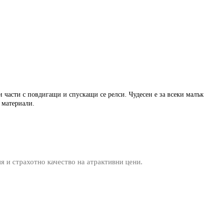
 части с повдигащи и спускащи се релси. Чудесен е за всеки малък
и материали.
ия и страхотно качество на атрактивни цени.