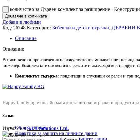
количество за Дървен комплект за разширение - Конструкци
Добавяне в количката
Добави в любими
Код:
26748
Категории:
Бебешки и детски играчки
,
ДЪРВЕНИ 
Описание
Описание
Всички велики произведения на изкуството преминават през период на 
инженер. Комплектът е съвместим с релсите и аксесоарите и на други 
Комплектът съдържа:
повдигащи и спускащи се релси и три п
Happy family bg е онлайн магазин за детски играчки и продукти за
За нас
Общи условия
Изработка:
S.I.T Solutions Ltd.
Политика за защита на личните данни
Телефон:
0876 415 057
Политика за съхранение на личните данни