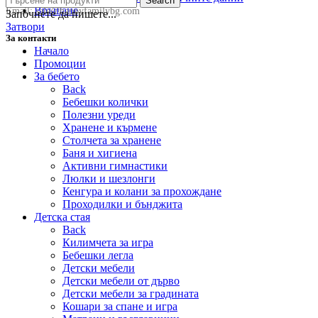
Search
Връщане
Email:
sale@happyfamilybg.com
Започнете да пишете...
Затвори
За контакти
Начало
Промоции
За бебето
Back
Бебешки колички
Полезни уреди
Хранене и кърмене
Столчета за хранене
Баня и хигиена
Активни гимнастики
Люлки и шезлонги
Кенгура и колани за прохождане
Проходилки и бънджита
Детска стая
Back
Килимчета за игра
Бебешки легла
Детски мебели
Детски мебели от дърво
Детски мебели за градината
Кошари за спане и игра