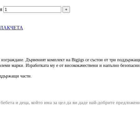
я
ВЛАКЧЕТА
изграждане. Дървеният комплект на Bigjigs се състои от три поддържащи
големи марки. Изработката му е от висококачествени и напълно безопасн
оддържащи части.
 бебета и деца, който има за цел да ви даде най-добрите предложен