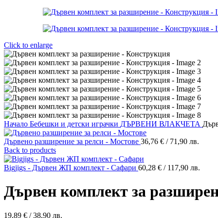
Click to enlarge
Начало
Бебешки и детски играчки
ДЪРВЕНИ ВЛАКЧЕТА
Дърв
Дървено разширение за релси - Мостове
36,76
€
/ 71,90 лв.
Back to products
Bigjigs - Дървен ЖП комплект - Сафари
60,28
€
/ 117,90 лв.
Дървен комплект за разширен
19,89
€
/ 38,90 лв.