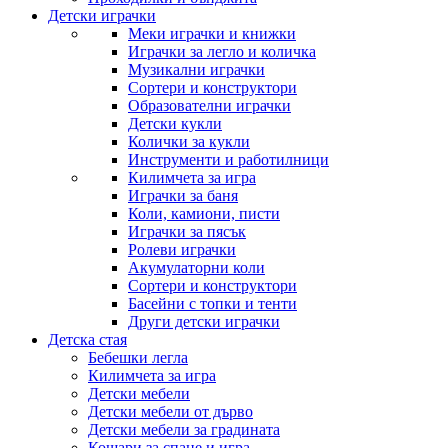
Детски играчки
Меки играчки и книжки
Играчки за легло и количка
Музикални играчки
Сортери и конструктори
Образователни играчки
Детски кукли
Колички за кукли
Инструменти и работилници
Килимчета за игра
Играчки за баня
Коли, камиони, писти
Играчки за пясък
Ролеви играчки
Акумулаторни коли
Сортери и конструктори
Басейни с топки и тенти
Други детски играчки
Детска стая
Бебешки легла
Килимчета за игра
Детски мебели
Детски мебели от дърво
Детски мебели за градината
Кошари за спане и игра