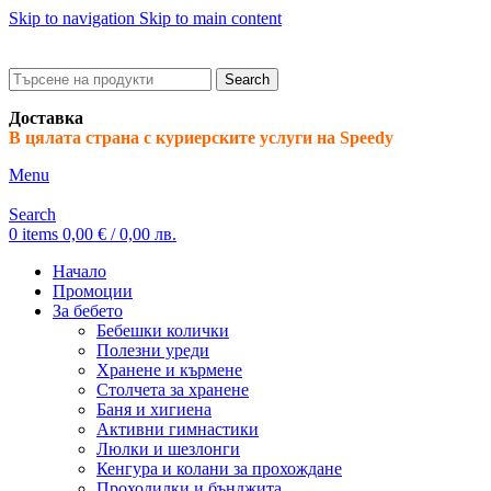
Skip to navigation
Skip to main content
ADD ANYTHING HERE OR JUST REMOVE IT…
Search
Доставка
В цялата страна с куриерските услуги на Speedy
Menu
Search
0
items
0,00
€
/ 0,00 лв.
Начало
Промоции
За бебето
Бебешки колички
Полезни уреди
Хранене и кърмене
Столчета за хранене
Баня и хигиена
Активни гимнастики
Люлки и шезлонги
Кенгура и колани за прохождане
Проходилки и бънджита