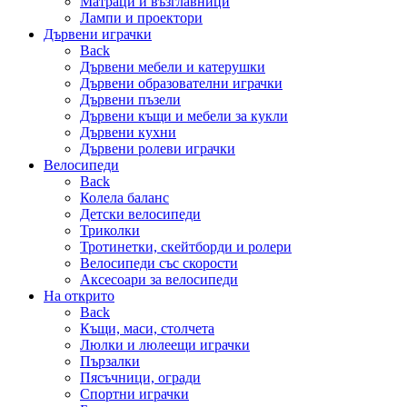
Матраци и възглавници
Лампи и проектори
Дървени играчки
Back
Дървени мебели и катерушки
Дървени образователни играчки
Дървени пъзели
Дървени къщи и мебели за кукли
Дървени кухни
Дървени ролеви играчки
Велосипеди
Back
Колела баланс
Детски велосипеди
Триколки
Тротинетки, скейтборди и ролери
Велосипеди със скорости
Аксесоари за велосипеди
На открито
Back
Къщи, маси, столчета
Люлки и люлеещи играчки
Пързалки
Пясъчници, огради
Спортни играчки