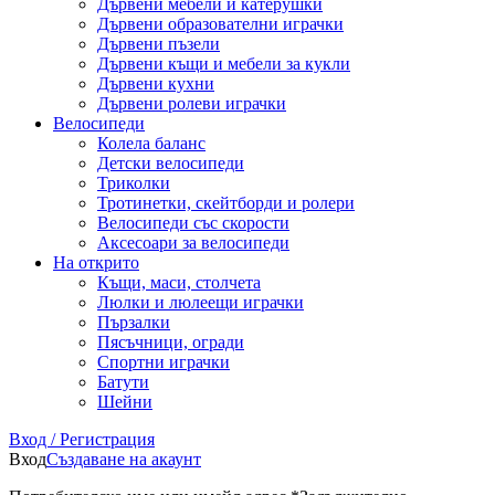
Дървени мебели и катерушки
Дървени образователни играчки
Дървени пъзели
Дървени къщи и мебели за кукли
Дървени кухни
Дървени ролеви играчки
Велосипеди
Колела баланс
Детски велосипеди
Триколки
Тротинетки, скейтборди и ролери
Велосипеди със скорости
Аксесоари за велосипеди
На открито
Къщи, маси, столчета
Люлки и люлеещи играчки
Пързалки
Пясъчници, огради
Спортни играчки
Батути
Шейни
Вход / Регистрация
Вход
Създаване на акаунт