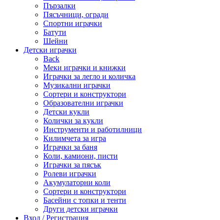
Пързалки
Пясъчници, огради
Спортни играчки
Батути
Шейни
Детски играчки
Back
Меки играчки и книжки
Играчки за легло и количка
Музикални играчки
Сортери и конструктори
Образователни играчки
Детски кукли
Колички за кукли
Инструменти и работилници
Килимчета за игра
Играчки за баня
Коли, камиони, писти
Играчки за пясък
Ролеви играчки
Акумулаторни коли
Сортери и конструктори
Басейни с топки и тенти
Други детски играчки
Вход / Регистрация