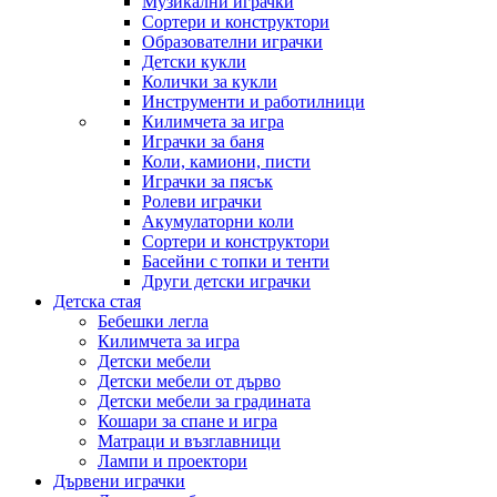
Музикални играчки
Сортери и конструктори
Образователни играчки
Детски кукли
Колички за кукли
Инструменти и работилници
Килимчета за игра
Играчки за баня
Коли, камиони, писти
Играчки за пясък
Ролеви играчки
Акумулаторни коли
Сортери и конструктори
Басейни с топки и тенти
Други детски играчки
Детска стая
Бебешки легла
Килимчета за игра
Детски мебели
Детски мебели от дърво
Детски мебели за градината
Кошари за спане и игра
Матраци и възглавници
Лампи и проектори
Дървени играчки