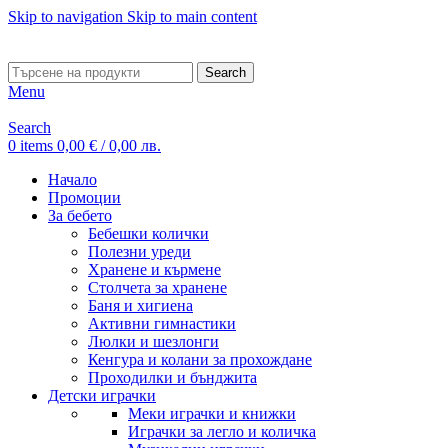
Skip to navigation
Skip to main content
ADD ANYTHING HERE OR JUST REMOVE IT…
Search
Menu
Search
0
items
0,00
€
/ 0,00 лв.
Начало
Промоции
За бебето
Бебешки колички
Полезни уреди
Хранене и кърмене
Столчета за хранене
Баня и хигиена
Активни гимнастики
Люлки и шезлонги
Кенгура и колани за прохождане
Проходилки и бънджита
Детски играчки
Меки играчки и книжки
Играчки за легло и количка