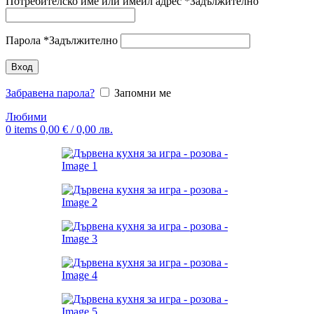
Потребителско име или имейл адрес
*
Задължително
Парола
*
Задължително
Вход
Забравена парола?
Запомни ме
Любими
0
items
0,00
€
/ 0,00 лв.