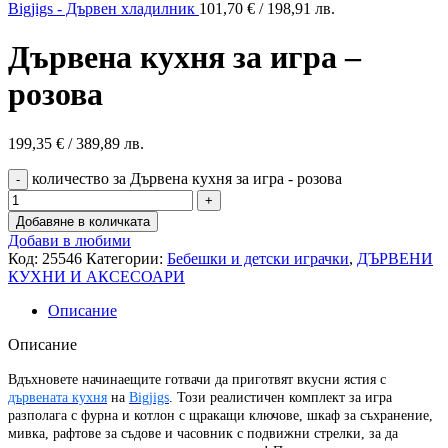
Bigjigs - Дървен хладилник
101,70
€
/ 198,91 лв.
Дървена кухня за игра –
розова
199,35
€
/ 389,89 лв.
количество за Дървена кухня за игра - розова
Добавяне в количката
Добави в любими
Код:
25546
Категории:
Бебешки и детски играчки
,
ДЪРВЕНИ
КУХНИ И АКСЕСОАРИ
Описание
Описание
Вдъхновете начинаещите готвачи да приготвят вкусни ястия с
дървената кухня
на
Bigjigs
. Този реалистичен комплект за игра
разполага с фурна и котлон с щракащи ключове, шкаф за съхранение,
мивка, рафтове за съдове и часовник с подвижни стрелки, за да