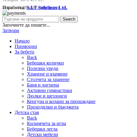
Изработка:
S.I.T Solutions Ltd.
Email:
sale@happyfamilybg.com
Search
Започнете да пишете...
Затвори
Начало
Промоции
За бебето
Back
Бебешки колички
Полезни уреди
Хранене и кърмене
Столчета за хранене
Баня и хигиена
Активни гимнастики
Люлки и шезлонги
Кенгура и колани за прохождане
Проходилки и бънджита
Детска стая
Back
Килимчета за игра
Бебешки легла
Детски мебели