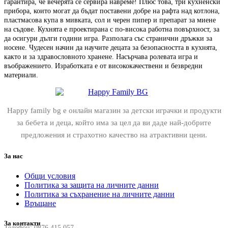
гарантира, че вечерята се сервира навреме! Плюс това, три кухненски
прибора, които могат да бъдат поставени добре на рафта над котлона,
пластмасова купа в мивката, сол и черен пипер и препарат за миене
на съдове. Кухнята е проектирана с по-висока работна повърхност, за
да осигури дълги години игра. Разполага със странични дръжки за
носене. Чудесен начин да научите децата за безопасността в кухнята,
както и за здравословното хранене. Насърчава ролевата игра и
въображението. Изработката е от висококачествени и безвредни
материали.
Happy family bg е онлайн магазин за детски играчки и продукти
за бебета и деца, който има за цел да ви даде най-добрите
предложения и страхотно качество на атрактивни цени.
За нас
Общи условия
Политика за защита на личните данни
Политика за съхранение на личните данни
Връщане
За контакти
Телефон:
0876 415 057