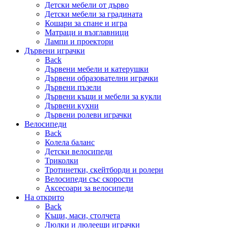
Детски мебели от дърво
Детски мебели за градината
Кошари за спане и игра
Матраци и възглавници
Лампи и проектори
Дървени играчки
Back
Дървени мебели и катерушки
Дървени образователни играчки
Дървени пъзели
Дървени къщи и мебели за кукли
Дървени кухни
Дървени ролеви играчки
Велосипеди
Back
Колела баланс
Детски велосипеди
Триколки
Тротинетки, скейтборди и ролери
Велосипеди със скорости
Аксесоари за велосипеди
На открито
Back
Къщи, маси, столчета
Люлки и люлеещи играчки