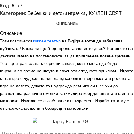
Код:
6177
Категории:
Бебешки и детски играчки
,
КУКЛЕН СВЯТ
ОПИСАНИЕ
Описание
Този класически
куклен театър
на
Bigjigs
е готов да забавлява
публиката! Какво ли ще бъде представлението днес? Напишете на
дъската името на постановката, за да привлечете повече зрители.
Театърът разполага с червени завеси, които могат да бъдат
вързани по време на шоуто и спуснати след като приключи. Играта
с театъра е чудесен начин да вдъхновите творческата и ролевата
игра на детето, докато то надгражда речника си и се учи да
разпознава различни емоции. Стимулира координацията и фината
моторика. Изисква се сглобяване от възрастен. Изработката му е
от висококачествени и безвредни материали.
Happy family bg е онлайн магазин за детски играчки и продукти