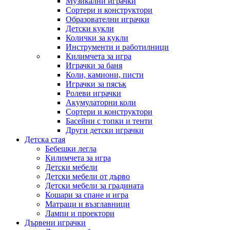
Музикални играчки
Сортери и конструктори
Образователни играчки
Детски кукли
Колички за кукли
Инструменти и работилници
Килимчета за игра
Играчки за баня
Коли, камиони, писти
Играчки за пясък
Ролеви играчки
Акумулаторни коли
Сортери и конструктори
Басейни с топки и тенти
Други детски играчки
Детска стая
Бебешки легла
Килимчета за игра
Детски мебели
Детски мебели от дърво
Детски мебели за градината
Кошари за спане и игра
Матраци и възглавници
Лампи и проектори
Дървени играчки