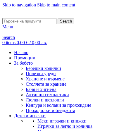
Skip to navigation
Skip to main content
ADD ANYTHING HERE OR JUST REMOVE IT…
Search
Menu
Search
0
items
0,00
€
/ 0,00 лв.
Начало
Промоции
За бебето
Бебешки колички
Полезни уреди
Хранене и кърмене
Столчета за хранене
Баня и хигиена
Активни гимнастики
Люлки и шезлонги
Кенгура и колани за прохождане
Проходилки и бънджита
Детски играчки
Меки играчки и книжки
Играчки за легло и количка