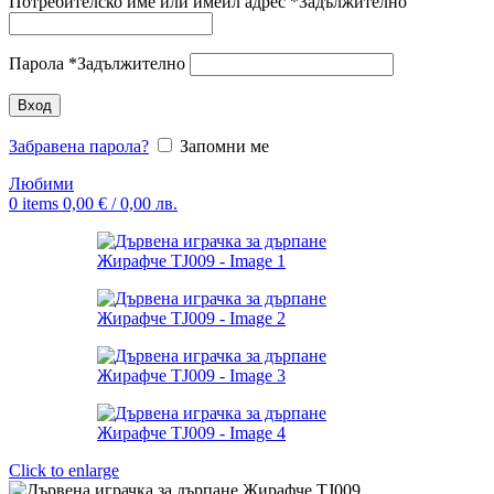
Потребителско име или имейл адрес
*
Задължително
Парола
*
Задължително
Вход
Забравена парола?
Запомни ме
Любими
0
items
0,00
€
/ 0,00 лв.
Click to enlarge