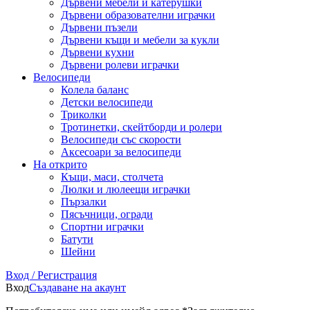
Дървени мебели и катерушки
Дървени образователни играчки
Дървени пъзели
Дървени къщи и мебели за кукли
Дървени кухни
Дървени ролеви играчки
Велосипеди
Колела баланс
Детски велосипеди
Триколки
Тротинетки, скейтборди и ролери
Велосипеди със скорости
Аксесоари за велосипеди
На открито
Къщи, маси, столчета
Люлки и люлеещи играчки
Пързалки
Пясъчници, огради
Спортни играчки
Батути
Шейни
Вход / Регистрация
Вход
Създаване на акаунт