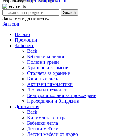
Изработка:
S.I.T Solutions Ltd.
Email:
sale@happyfamilybg.com
Search
Започнете да пишете...
Затвори
Начало
Промоции
За бебето
Back
Бебешки колички
Полезни уреди
Хранене и кърмене
Столчета за хранене
Баня и хигиена
Активни гимнастики
Люлки и шезлонги
Кенгура и колани за прохождане
Проходилки и бънджита
Детска стая
Back
Килимчета за игра
Бебешки легла
Детски мебели
Детски мебели от дърво