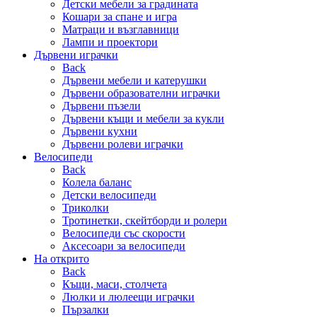
Детски мебели за градината
Кошари за спане и игра
Матраци и възглавници
Лампи и проектори
Дървени играчки
Back
Дървени мебели и катерушки
Дървени образователни играчки
Дървени пъзели
Дървени къщи и мебели за кукли
Дървени кухни
Дървени ролеви играчки
Велосипеди
Back
Колела баланс
Детски велосипеди
Триколки
Тротинетки, скейтборди и ролери
Велосипеди със скорости
Аксесоари за велосипеди
На открито
Back
Къщи, маси, столчета
Люлки и люлеещи играчки
Пързалки