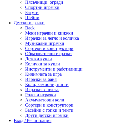
Пясъчници, огради
Спортни играчки
Батути
Шейни
Детски играчки
Back
Меки играчки и книжки
Играчки за легло и количка
Музикални играчки
Сортери и конструктори
Образователни играчки
Детски кукли
Колички за кукли
Инструменти и работилници
Килимчета за игра
Играчки за баня
Коли, камиони, писти
Играчки за пясък
Ролеви играчки
Акумулаторни коли
Сортери и конструктори
Басейни с топки и тенти
Други детски играчки
Вход / Регистрация