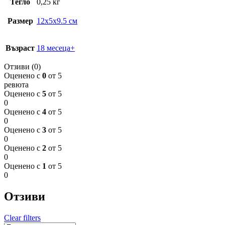
Тегло
0,25 кг
Размер
12x5x9.5 см
Възраст
18 месеца+
Отзиви (0)
Оценено с
0
от 5
ревюта
Оценено с
5
от 5
0
Оценено с
4
от 5
0
Оценено с
3
от 5
0
Оценено с
2
от 5
0
Оценено с
1
от 5
0
Отзиви
Clear filters