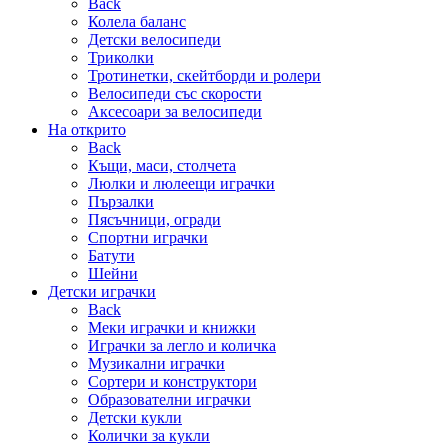
Back
Колела баланс
Детски велосипеди
Триколки
Тротинетки, скейтборди и ролери
Велосипеди със скорости
Аксесоари за велосипеди
На открито
Back
Къщи, маси, столчета
Люлки и люлеещи играчки
Пързалки
Пясъчници, огради
Спортни играчки
Батути
Шейни
Детски играчки
Back
Меки играчки и книжки
Играчки за легло и количка
Музикални играчки
Сортери и конструктори
Образователни играчки
Детски кукли
Колички за кукли