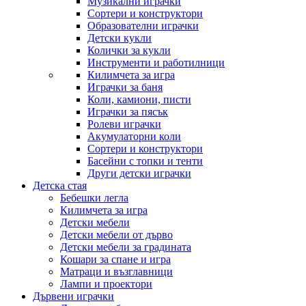
Музикални играчки
Сортери и конструктори
Образователни играчки
Детски кукли
Колички за кукли
Инструменти и работилници
Килимчета за игра
Играчки за баня
Коли, камиони, писти
Играчки за пясък
Ролеви играчки
Акумулаторни коли
Сортери и конструктори
Басейни с топки и тенти
Други детски играчки
Детска стая
Бебешки легла
Килимчета за игра
Детски мебели
Детски мебели от дърво
Детски мебели за градината
Кошари за спане и игра
Матраци и възглавници
Лампи и проектори
Дървени играчки