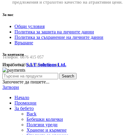
предложения и страхотно качество на атрактивни цени.
За нас
Общи условия
Политика за защита на личните данни
Политика за съхранение на личните данни
Връщане
За контакти
Телефон:
0876 415 057
Изработка:
S.I.T Solutions Ltd.
Email:
sale@happyfamilybg.com
Search
Започнете да пишете...
Затвори
Начало
Промоции
За бебето
Back
Бебешки колички
Полезни уреди
Хранене и кърмене