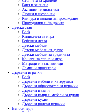
Столчета за хранене
Баня и хигиена
Активни гимнастики
Люлки и шезлонги
Кенгура и колани за прохождане
Проходилки и бънджита
Детска стая
Back
Килимчета за игра
Бебешки легла
Детски мебели
Детски мебели от дърво
Детски мебели за градината
Кошари за спане и игра
Матраци и възглавници
Лампи и проектори
Дървени играчки
Back
Дървени мебели и катерушки
Дървени образователни играчки
Дървени пъзели
Дървени къщи и мебели за кукли
Дървени кухни
Дървени ролеви играчки
Велосипеди