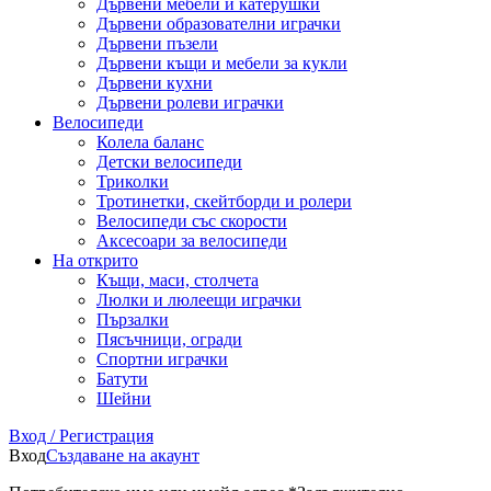
Дървени мебели и катерушки
Дървени образователни играчки
Дървени пъзели
Дървени къщи и мебели за кукли
Дървени кухни
Дървени ролеви играчки
Велосипеди
Колела баланс
Детски велосипеди
Триколки
Тротинетки, скейтборди и ролери
Велосипеди със скорости
Аксесоари за велосипеди
На открито
Къщи, маси, столчета
Люлки и люлеещи играчки
Пързалки
Пясъчници, огради
Спортни играчки
Батути
Шейни
Вход / Регистрация
Вход
Създаване на акаунт