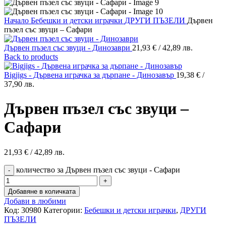
Начало
Бебешки и детски играчки
ДРУГИ ПЪЗЕЛИ
Дървен
пъзел със звуци – Сафари
Дървен пъзел със звуци - Динозаври
21,93
€
/ 42,89 лв.
Back to products
Bigjigs - Дървена играчка за дърпане - Динозавър
19,38
€
/
37,90 лв.
Дървен пъзел със звуци –
Сафари
21,93
€
/ 42,89 лв.
количество за Дървен пъзел със звуци - Сафари
Добавяне в количката
Добави в любими
Код:
30980
Категории:
Бебешки и детски играчки
,
ДРУГИ
ПЪЗЕЛИ