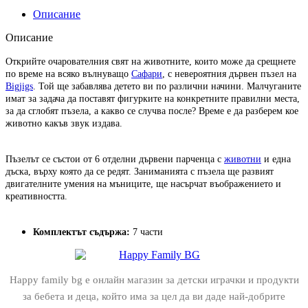
Описание
Описание
Открийте очарователния свят на животните, които може да срещнете
по време на всяко вълнуващо
Сафари
, с невероятния дървен пъзел на
Bigjigs
. Той ще забавлява детето ви по различни начини. Малчуганите
имат за задача да поставят фигурките на конкретните правилни места,
за да сглобят пъзела, а какво се случва после? Време е да разберем кое
животно какъв звук издава.
Пъзелът се състои от 6 отделни дървени парченца с
животни
и една
дъска, върху която да се редят. Заниманията с пъзела ще развият
двигателните умения на мъниците, ще насърчат въображението и
креативността.
Комплектът съдържа:
7 части
Happy family bg е онлайн магазин за детски играчки и продукти
за бебета и деца, който има за цел да ви даде най-добрите