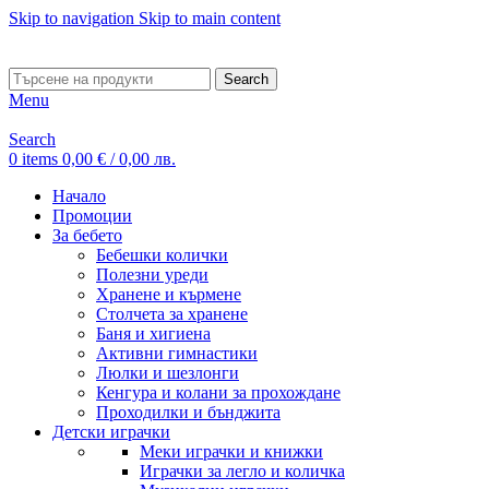
Skip to navigation
Skip to main content
ADD ANYTHING HERE OR JUST REMOVE IT…
Search
Menu
Search
0
items
0,00
€
/ 0,00 лв.
Начало
Промоции
За бебето
Бебешки колички
Полезни уреди
Хранене и кърмене
Столчета за хранене
Баня и хигиена
Активни гимнастики
Люлки и шезлонги
Кенгура и колани за прохождане
Проходилки и бънджита
Детски играчки
Меки играчки и книжки
Играчки за легло и количка