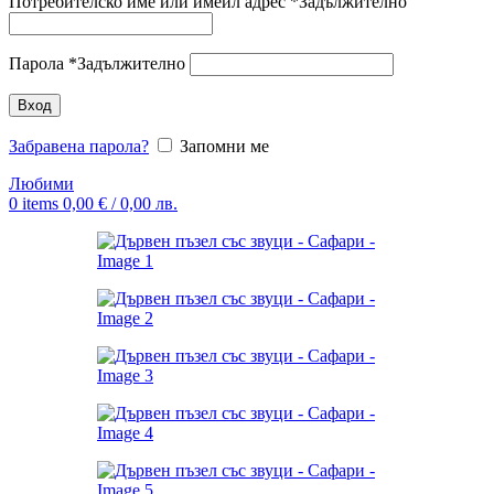
Потребителско име или имейл адрес
*
Задължително
Парола
*
Задължително
Вход
Забравена парола?
Запомни ме
Любими
0
items
0,00
€
/ 0,00 лв.