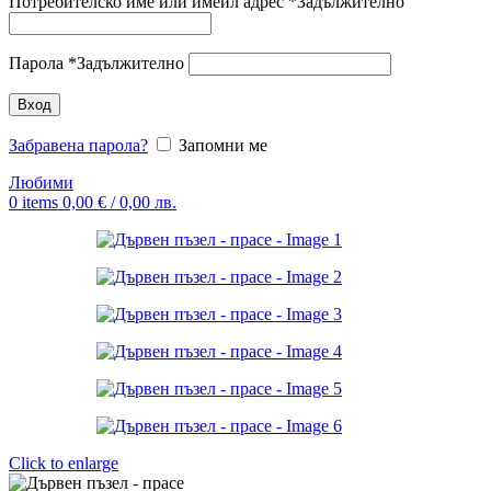
Потребителско име или имейл адрес
*
Задължително
Парола
*
Задължително
Вход
Забравена парола?
Запомни ме
Любими
0
items
0,00
€
/ 0,00 лв.
Click to enlarge