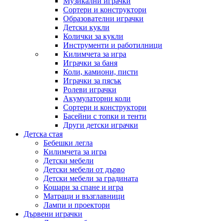
Музикални играчки
Сортери и конструктори
Образователни играчки
Детски кукли
Колички за кукли
Инструменти и работилници
Килимчета за игра
Играчки за баня
Коли, камиони, писти
Играчки за пясък
Ролеви играчки
Акумулаторни коли
Сортери и конструктори
Басейни с топки и тенти
Други детски играчки
Детска стая
Бебешки легла
Килимчета за игра
Детски мебели
Детски мебели от дърво
Детски мебели за градината
Кошари за спане и игра
Матраци и възглавници
Лампи и проектори
Дървени играчки