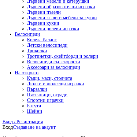
Дървени мебели и катерушки
Дървени образователни играчки
Дървени пъзели
Дървени къщи и мебели за кукли
Дървени кухни
Дървени ролеви играчки
Велосипеди
Колела баланс
Детски велосипеди
Триколки
Тротинетки, скейтборди и ролери
Велосипеди със скорости
Аксесоари за велосипеди
На открито
Къщи, маси, столчета
Люлки и люлеещи играчки
Пързалки
Пясъчници, огради
Спортни играчки
Батути
Шейни
Вход / Регистрация
Вход
Създаване на акаунт