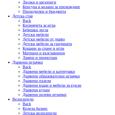
Люлки и шезлонги
Кенгура и колани за прохождане
Проходилки и бънджита
Детска стая
Back
Килимчета за игра
Бебешки легла
Детски мебели
Детски мебели от дърво
Детски мебели за градината
Кошари за спане и игра
Матраци и възглавници
Лампи и проектори
Дървени играчки
Back
Дървени мебели и катерушки
Дървени образователни играчки
Дървени пъзели
Дървени къщи и мебели за кукли
Дървени кухни
Дървени ролеви играчки
Велосипеди
Back
Колела баланс
Детски велосипеди