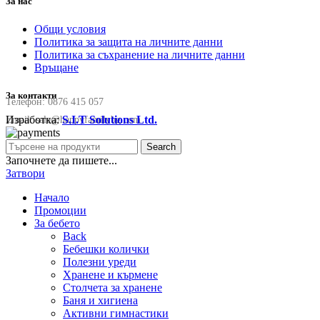
За нас
Общи условия
Политика за защита на личните данни
Политика за съхранение на личните данни
Връщане
За контакти
Телефон:
0876 415 057
Изработка:
S.I.T Solutions Ltd.
Email:
sale@happyfamilybg.com
Search
Започнете да пишете...
Затвори
Начало
Промоции
За бебето
Back
Бебешки колички
Полезни уреди
Хранене и кърмене
Столчета за хранене
Баня и хигиена
Активни гимнастики