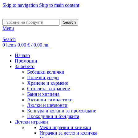
Skip to navigation
Skip to main content
ADD ANYTHING HERE OR JUST REMOVE IT…
Search
Menu
Search
0
items
0,00
€
/ 0,00 лв.
Начало
Промоции
За бебето
Бебешки колички
Полезни уреди
Хранене и кърмене
Столчета за хранене
Баня и хигиена
Активни гимнастики
Люлки и шезлонги
Кенгура и колани за прохождане
Проходилки и бънджита
Детски играчки
Меки играчки и книжки
Играчки за легло и количка