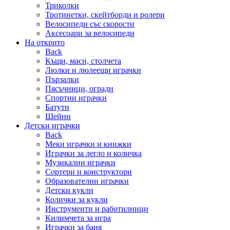
Триколки
Тротинетки, скейтборди и ролери
Велосипеди със скорости
Аксесоари за велосипеди
На открито
Back
Къщи, маси, столчета
Люлки и люлеещи играчки
Пързалки
Пясъчници, огради
Спортни играчки
Батути
Шейни
Детски играчки
Back
Меки играчки и книжки
Играчки за легло и количка
Музикални играчки
Сортери и конструктори
Образователни играчки
Детски кукли
Колички за кукли
Инструменти и работилници
Килимчета за игра
Играчки за баня