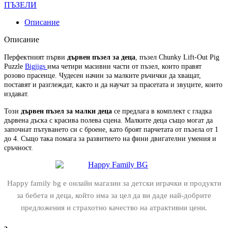
ПЪЗЕЛИ
Описание
Описание
Перфектният
първи
дървен пъзел за деца
, пъзел Chunky Lift-Out Pig
Puzzle
Bigjigs
има четири масивни части от пъзел, които правят
розово прасенце. Чудесен начин за малките ръчички да хващат,
поставят и разглеждат, както и да научат за прасетата и звуците, които
издават.
Този
дървен пъзел за малки деца
се предлага в комплект с гладка
дървена дъска с красива полева сцена. Малките деца също могат да
започнат пътуването си с броене, като броят парчетата от пъзела от 1
до 4. Също така помага за развитието на фини двигателни умения и
сръчност.
Happy family bg е онлайн магазин за детски играчки и продукти
за бебета и деца, който има за цел да ви даде най-добрите
предложения и страхотно качество на атрактивни цени.