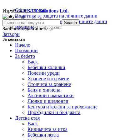
Общи условия
Изработка:
S.I.T Solutions Ltd.
Политика за защита на личните данни
Телефон:
0876 415 057
Политика за съхранение на личните данни
Search
Връщане
Email:
sale@happyfamilybg.com
Започнете да пишете...
Затвори
За контакти
Начало
Промоции
За бебето
Back
Бебешки колички
Полезни уреди
Хранене и кърмене
Столчета за хранене
Баня и хигиена
Активни гимнастики
Люлки и шезлонги
Кенгура и колани за прохождане
Проходилки и бънджита
Детска стая
Back
Килимчета за игра
Бебешки легла