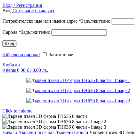
Вход / Регистрация
Вход
Създаване на акаунт
Потребителско име или имейл адрес
*
Задължително
Парола
*
Задължително
Вход
Забравена парола?
Запомни ме
Любими
0
items
0,00
€
/ 0,00 лв.
Click to enlarge
Начало
Дървени играчки
Дървени пъзели
Дървен пъзел 3D фер