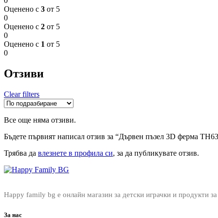
0
Оценено с
3
от 5
0
Оценено с
2
от 5
0
Оценено с
1
от 5
0
Отзиви
Clear filters
Все още няма отзиви.
Бъдете първият написал отзив за “Дървен пъзел 3D ферма TH63
Трябва да
влезнете в профила си
, за да публикувате отзив.
Happy family bg е онлайн магазин за детски играчки и продукти за
За нас