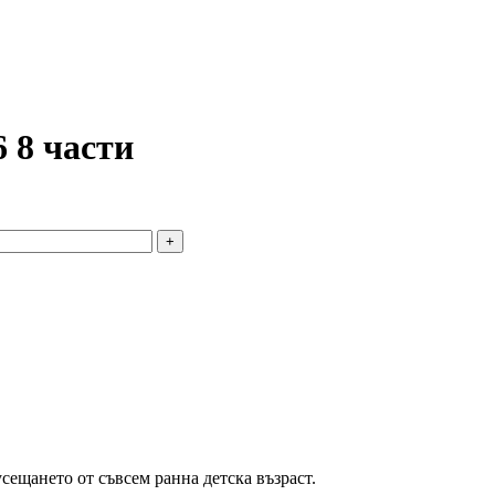
 8 части
ещането от съвсем ранна детска възраст.