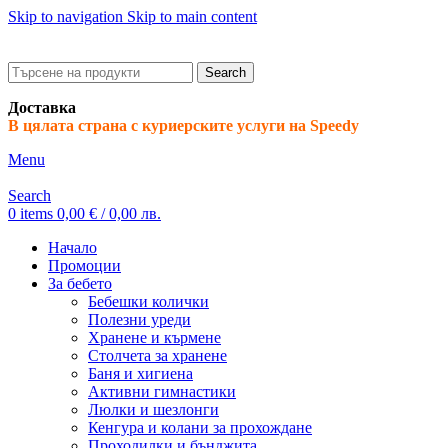
Skip to navigation
Skip to main content
ADD ANYTHING HERE OR JUST REMOVE IT…
Search
Доставка
В цялата страна с куриерските услуги на Speedy
Menu
Search
0
items
0,00
€
/ 0,00 лв.
Начало
Промоции
За бебето
Бебешки колички
Полезни уреди
Хранене и кърмене
Столчета за хранене
Баня и хигиена
Активни гимнастики
Люлки и шезлонги
Кенгура и колани за прохождане
Проходилки и бънджита