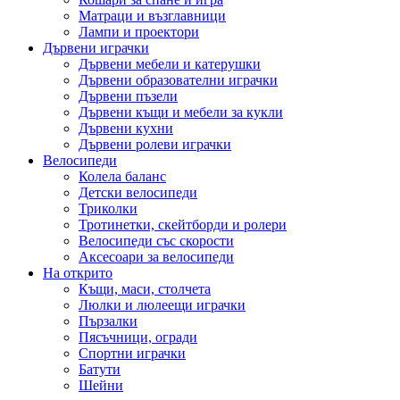
Матраци и възглавници
Лампи и проектори
Дървени играчки
Дървени мебели и катерушки
Дървени образователни играчки
Дървени пъзели
Дървени къщи и мебели за кукли
Дървени кухни
Дървени ролеви играчки
Велосипеди
Колела баланс
Детски велосипеди
Триколки
Тротинетки, скейтборди и ролери
Велосипеди със скорости
Аксесоари за велосипеди
На открито
Къщи, маси, столчета
Люлки и люлеещи играчки
Пързалки
Пясъчници, огради
Спортни играчки
Батути
Шейни