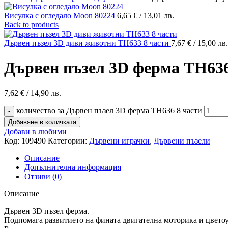
Висулка с огледало Moon 80224
6,65
€
/ 13,01 лв.
Back to products
Дървен пъзел 3D диви животни TH633 8 части
7,67
€
/ 15,00 лв.
Дървен пъзел 3D ферма TH636
7,62
€
/ 14,90 лв.
количество за Дървен пъзел 3D ферма TH636 8 части
Добавяне в количката
Добави в любими
Код:
109490
Категории:
Дървени играчки
,
Дървени пъзели
Описание
Допълнителна информация
Отзиви (0)
Описание
Дървен 3D пъзел ферма.
Подпомага развитието на фината двигателна моторика и цветоус