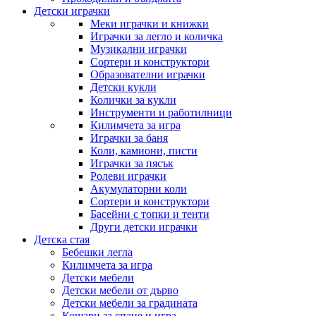
Детски играчки
Меки играчки и книжки
Играчки за легло и количка
Музикални играчки
Сортери и конструктори
Образователни играчки
Детски кукли
Колички за кукли
Инструменти и работилници
Килимчета за игра
Играчки за баня
Коли, камиони, писти
Играчки за пясък
Ролеви играчки
Акумулаторни коли
Сортери и конструктори
Басейни с топки и тенти
Други детски играчки
Детска стая
Бебешки легла
Килимчета за игра
Детски мебели
Детски мебели от дърво
Детски мебели за градината
Кошари за спане и игра