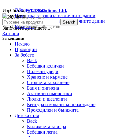
Общи условия
Изработка:
S.I.T Solutions Ltd.
Политика за защита на личните данни
Телефон:
0876 415 057
Политика за съхранение на личните данни
Search
Връщане
Email:
sale@happyfamilybg.com
Започнете да пишете...
Затвори
За контакти
Начало
Промоции
За бебето
Back
Бебешки колички
Полезни уреди
Хранене и кърмене
Столчета за хранене
Баня и хигиена
Активни гимнастики
Люлки и шезлонги
Кенгура и колани за прохождане
Проходилки и бънджита
Детска стая
Back
Килимчета за игра
Бебешки легла