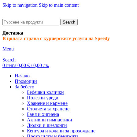
Skip to navigation
Skip to main content
ADD ANYTHING HERE OR JUST REMOVE IT…
Search
Доставка
В цялата страна с куриерските услуги на Speedy
Menu
Search
0
items
0,00
€
/ 0,00 лв.
Начало
Промоции
За бебето
Бебешки колички
Полезни уреди
Хранене и кърмене
Столчета за хранене
Баня и хигиена
Активни гимнастики
Люлки и шезлонги
Кенгура и колани за прохождане
Проходилки и бънджита