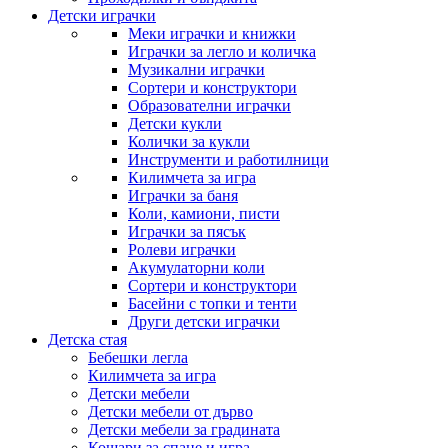
Детски играчки
Меки играчки и книжки
Играчки за легло и количка
Музикални играчки
Сортери и конструктори
Образователни играчки
Детски кукли
Колички за кукли
Инструменти и работилници
Килимчета за игра
Играчки за баня
Коли, камиони, писти
Играчки за пясък
Ролеви играчки
Акумулаторни коли
Сортери и конструктори
Басейни с топки и тенти
Други детски играчки
Детска стая
Бебешки легла
Килимчета за игра
Детски мебели
Детски мебели от дърво
Детски мебели за градината
Кошари за спане и игра