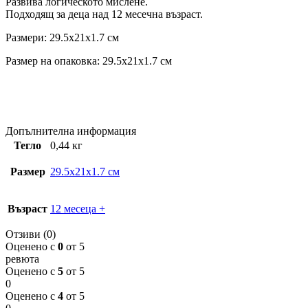
Развива логическото мислене.
Подходящ за деца над 12 месечна възраст.
Размери: 29.5x21x1.7 см
Размер на опаковка: 29.5x21x1.7 см
Допълнителна информация
Тегло
0,44 кг
Размер
29.5x21x1.7 см
Възраст
12 месеца +
Отзиви (0)
Оценено с
0
от 5
ревюта
Оценено с
5
от 5
0
Оценено с
4
от 5