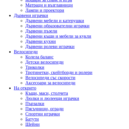
Матраци и възглавници
Лампи и проектори
Дървени играчки
Дървени мебели и катерушки
Дървени образователни играчки
Дървени пъзели
Дървени къщи и мебели за кукли
Дървени кухни
Дървени ролеви играчки
Велосипеди
Колела баланс
Детски велосипеди
Триколки
Тротинетки, скейтборди и ролери
Велосипеди със скорости
Аксесоари за велосипеди
На открито
Къщи, маси, столчета
Люлки и люлеещи играчки
Пързалки
Пясъчници, огради
Спортни играчки
Батути
Шейни