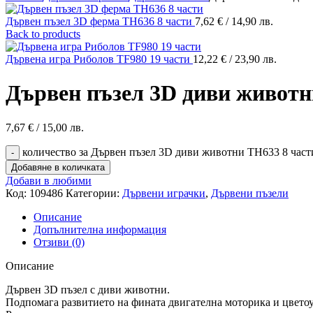
Дървен пъзел 3D ферма TH636 8 части
7,62
€
/ 14,90 лв.
Back to products
Дървена игра Риболов TF980 19 части
12,22
€
/ 23,90 лв.
Дървен пъзел 3D диви животн
7,67
€
/ 15,00 лв.
количество за Дървен пъзел 3D диви животни TH633 8 част
Добавяне в количката
Добави в любими
Код:
109486
Категории:
Дървени играчки
,
Дървени пъзели
Описание
Допълнителна информация
Отзиви (0)
Описание
Дървен 3D пъзел с диви животни.
Подпомага развитието на фината двигателна моторика и цветоус