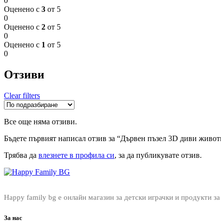
0
Оценено с
3
от 5
0
Оценено с
2
от 5
0
Оценено с
1
от 5
0
Отзиви
Clear filters
Все още няма отзиви.
Бъдете първият написал отзив за “Дървен пъзел 3D диви живо
Трябва да
влезнете в профила си
, за да публикувате отзив.
Happy family bg е онлайн магазин за детски играчки и продукти за
За нас