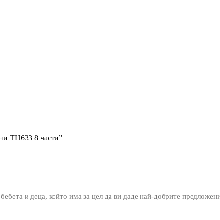
тни TH633 8 части”
 бебета и деца, който има за цел да ви даде най-добрите предложен