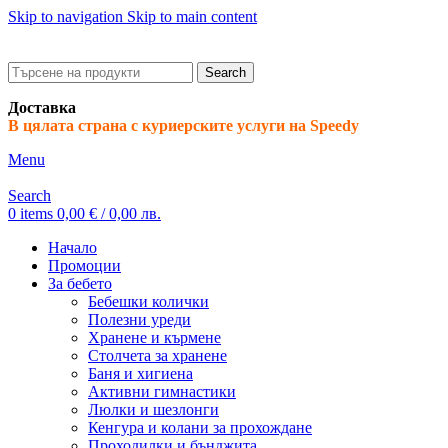
Skip to navigation
Skip to main content
ADD ANYTHING HERE OR JUST REMOVE IT…
Search
Доставка
В цялата страна с куриерските услуги на Speedy
Menu
Search
0
items
0,00
€
/ 0,00 лв.
Начало
Промоции
За бебето
Бебешки колички
Полезни уреди
Хранене и кърмене
Столчета за хранене
Баня и хигиена
Активни гимнастики
Люлки и шезлонги
Кенгура и колани за прохождане
Проходилки и бънджита