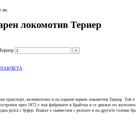
 лв.
арен локомотив Териер
 Териер
ВЛАКЧЕТА
тния транспорт, включително и на парния червен локомотив Териер. Той 
 построени през 1872 г. във фабриките в Брайтън и се движат по железо
дна релса с буфер. Влакът е съвместим с релсите и на другите големи бр