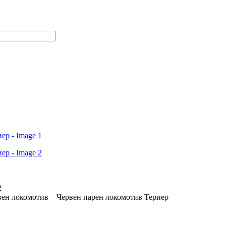
ен локомотив – Червен парен локомотив Териер