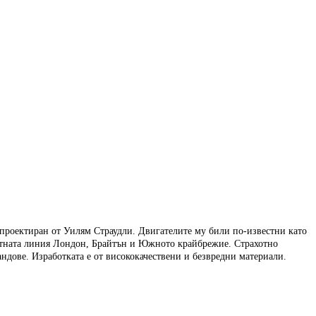
е проектиран от Уилям Страудли. Двигателите му били по-известни като
пътната линия Лондон, Брайтън и Южното крайбрежие. Страхотно
андове. Изработката е от висококачествени и безвредни материали.