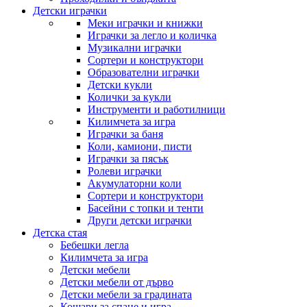
Детски играчки
Меки играчки и книжки
Играчки за легло и количка
Музикални играчки
Сортери и конструктори
Образователни играчки
Детски кукли
Колички за кукли
Инструменти и работилници
Килимчета за игра
Играчки за баня
Коли, камиони, писти
Играчки за пясък
Ролеви играчки
Акумулаторни коли
Сортери и конструктори
Басейни с топки и тенти
Други детски играчки
Детска стая
Бебешки легла
Килимчета за игра
Детски мебели
Детски мебели от дърво
Детски мебели за градината
Кошари за спане и игра