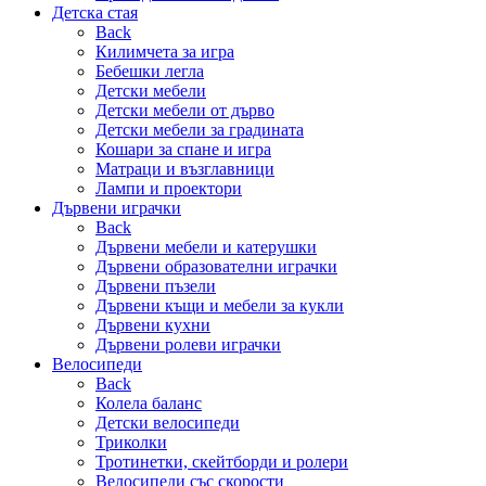
Детска стая
Back
Килимчета за игра
Бебешки легла
Детски мебели
Детски мебели от дърво
Детски мебели за градината
Кошари за спане и игра
Матраци и възглавници
Лампи и проектори
Дървени играчки
Back
Дървени мебели и катерушки
Дървени образователни играчки
Дървени пъзели
Дървени къщи и мебели за кукли
Дървени кухни
Дървени ролеви играчки
Велосипеди
Back
Колела баланс
Детски велосипеди
Триколки
Тротинетки, скейтборди и ролери
Велосипеди със скорости