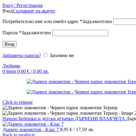
Вход / Регистрация
Вход
Създаване на акаунт
Потребителско име или имейл адрес
*
Задължително
Парола
*
Задължително
Вход
Забравена парола?
Запомни ме
Любими
0
items
0,00
€
/ 0,00 лв.
Click to enlarge
Начало
Бебешки и детски играчки
ДЪРВЕНИ ВЛАКЧЕТА
Дърв
Дървен локомотив - Клас 7
8,95
€
/ 17,50 лв.
Back to products