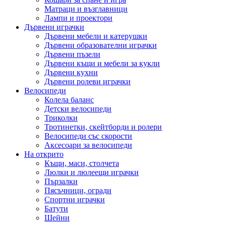
Матраци и възглавници
Лампи и проектори
Дървени играчки
Дървени мебели и катерушки
Дървени образователни играчки
Дървени пъзели
Дървени къщи и мебели за кукли
Дървени кухни
Дървени ролеви играчки
Велосипеди
Колела баланс
Детски велосипеди
Триколки
Тротинетки, скейтборди и ролери
Велосипеди със скорости
Аксесоари за велосипеди
На открито
Къщи, маси, столчета
Люлки и люлеещи играчки
Пързалки
Пясъчници, огради
Спортни играчки
Батути
Шейни