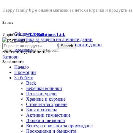
Happy family bg е онлайн магазин за детски играчки и продукти за
За нас
Общи условия
Изработка:
S.I.T Solutions Ltd.
Политика за защита на личните данни
Телефон:
0876 415 057
Политика за съхранение на личните данни
Search
Връщане
Email:
sale@happyfamilybg.com
Започнете да пишете...
Затвори
За контакти
Начало
Промоции
За бебето
Back
Бебешки колички
Полезни уреди
Хранене и кърмене
Столчета за хранене
Баня и хигиена
Активни гимнастики
Люлки и шезлонги
Кенгура и колани за прохождане
Проходилки и бънджита