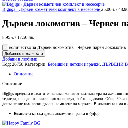
Bigjigs - Дървен козметичен комплект в несесерче
25,00
€
/ 48,90
Дървен локомотив – Червен п
8,95
€
/ 17,50 лв.
количество за Дървен локомотив - Червен парен локомотив
Добавяне в количката
Добави в любими
Код:
26758
Категории:
Бебешки и детски играчки
,
ДЪРВЕНИ 
Описание
Описание
Bigjigs предлага възхитителна гама копия от златната ера на железопъ
териери, поради отличителния лаещ звук, който издавали. Общо 50 са
допълнение към всеки дървен комплект на марката. В комплекта има и е
Комплектът съдържа:
локомотив, релса и буфер.