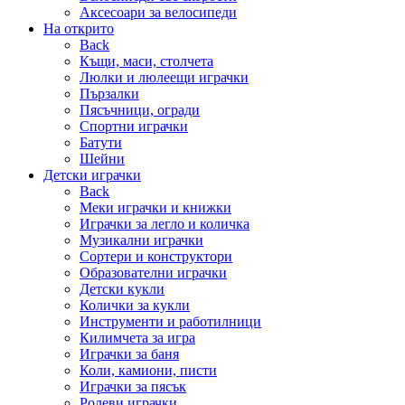
Аксесоари за велосипеди
На открито
Back
Къщи, маси, столчета
Люлки и люлеещи играчки
Пързалки
Пясъчници, огради
Спортни играчки
Батути
Шейни
Детски играчки
Back
Меки играчки и книжки
Играчки за легло и количка
Музикални играчки
Сортери и конструктори
Образователни играчки
Детски кукли
Колички за кукли
Инструменти и работилници
Килимчета за игра
Играчки за баня
Коли, камиони, писти
Играчки за пясък
Ролеви играчки