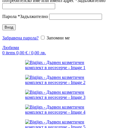
Потребителско име или имейл адрес
*
Задължително
Парола
*
Задължително
Вход
Забравена парола?
Запомни ме
Любими
0
items
0,00
€
/ 0,00 лв.