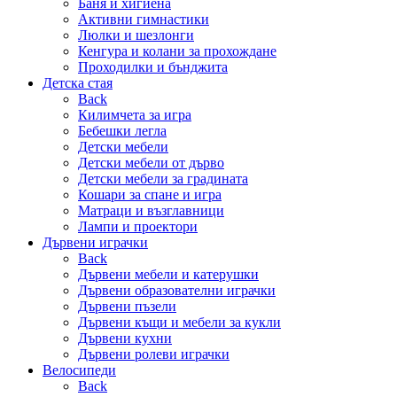
Баня и хигиена
Активни гимнастики
Люлки и шезлонги
Кенгура и колани за прохождане
Проходилки и бънджита
Детска стая
Back
Килимчета за игра
Бебешки легла
Детски мебели
Детски мебели от дърво
Детски мебели за градината
Кошари за спане и игра
Матраци и възглавници
Лампи и проектори
Дървени играчки
Back
Дървени мебели и катерушки
Дървени образователни играчки
Дървени пъзели
Дървени къщи и мебели за кукли
Дървени кухни
Дървени ролеви играчки
Велосипеди
Back