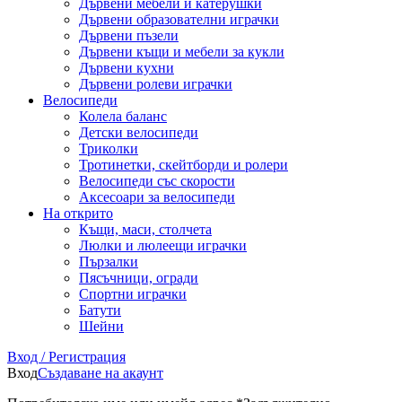
Дървени мебели и катерушки
Дървени образователни играчки
Дървени пъзели
Дървени къщи и мебели за кукли
Дървени кухни
Дървени ролеви играчки
Велосипеди
Колела баланс
Детски велосипеди
Триколки
Тротинетки, скейтборди и ролери
Велосипеди със скорости
Аксесоари за велосипеди
На открито
Къщи, маси, столчета
Люлки и люлеещи играчки
Пързалки
Пясъчници, огради
Спортни играчки
Батути
Шейни
Вход / Регистрация
Вход
Създаване на акаунт