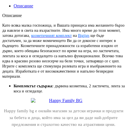
Описание
Описание
Като всяка малка госпожица, и Вашата принцеса има желанието бързо
да навлезе в света на възрастните. Има много време до този момент,
затова дотогава,
козметичният комплект
на
Bigjigs
ще бъде
достатъчен, за да може момиченцето Ви да се докосне с интерес в
бъдещето. Козметичните принадлежности са изработени изцяло от
дърво, което обещава безопасност по време на игра, но ластичетата,
лентата за коса и огледалцето са напълно функционални. Всичко това
идва в красиво розово несесерче на бели точки, затварящо се с цип.
Игрите с комплекта ще стимулира ролевата игра и въображението на
децата. Изработката е от висококачествени и напълно безвредни
материали.
Комплектът съдържа:
дървена козметика, 2 ластичета, лента за
коса и огледалце.
Happy family bg е онлайн магазин за детски играчки и продукти
за бебета и деца, който има за цел да ви даде най-добрите
предложения и страхотно качество на атрактивни цени.