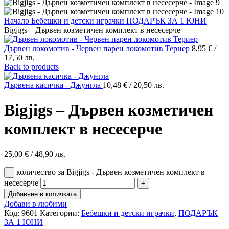
Начало
Бебешки и детски играчки
ПОДАРЪК ЗА 1 ЮНИ
Bigjigs – Дървен козметичен комплект в несесерче
Дървен локомотив - Червен парен локомотив Териер
8,95
€
/
17,50 лв.
Back to products
Дървена касичка - Джунгла
10,48
€
/ 20,50 лв.
Bigjigs – Дървен козметичен
комплект в несесерче
25,00
€
/ 48,90 лв.
количество за Bigjigs - Дървен козметичен комплект в
несесерче
Добавяне в количката
Добави в любими
Код:
9601
Категории:
Бебешки и детски играчки
,
ПОДАРЪК
ЗА 1 ЮНИ