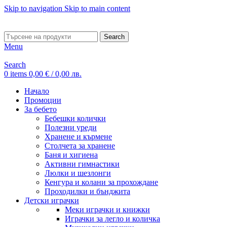
Skip to navigation
Skip to main content
ADD ANYTHING HERE OR JUST REMOVE IT…
Search
Menu
Search
0
items
0,00
€
/ 0,00 лв.
Начало
Промоции
За бебето
Бебешки колички
Полезни уреди
Хранене и кърмене
Столчета за хранене
Баня и хигиена
Активни гимнастики
Люлки и шезлонги
Кенгура и колани за прохождане
Проходилки и бънджита
Детски играчки
Меки играчки и книжки
Играчки за легло и количка