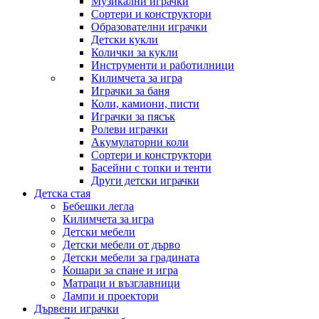
Музикални играчки
Сортери и конструктори
Образователни играчки
Детски кукли
Колички за кукли
Инструменти и работилници
Килимчета за игра
Играчки за баня
Коли, камиони, писти
Играчки за пясък
Ролеви играчки
Акумулаторни коли
Сортери и конструктори
Басейни с топки и тенти
Други детски играчки
Детска стая
Бебешки легла
Килимчета за игра
Детски мебели
Детски мебели от дърво
Детски мебели за градината
Кошари за спане и игра
Матраци и възглавници
Лампи и проектори
Дървени играчки