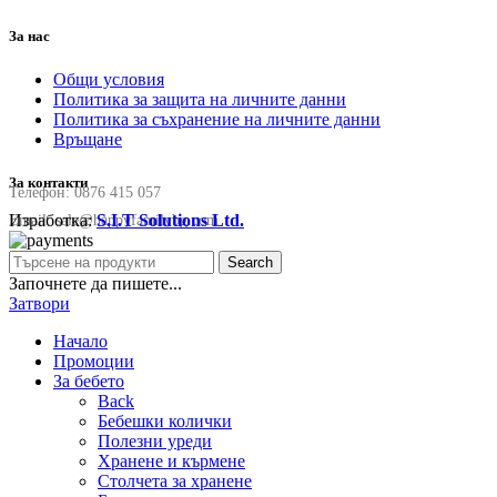
За нас
Общи условия
Политика за защита на личните данни
Политика за съхранение на личните данни
Връщане
За контакти
Телефон:
0876 415 057
Изработка:
S.I.T Solutions Ltd.
Email:
sale@happyfamilybg.com
Search
Започнете да пишете...
Затвори
Начало
Промоции
За бебето
Back
Бебешки колички
Полезни уреди
Хранене и кърмене
Столчета за хранене