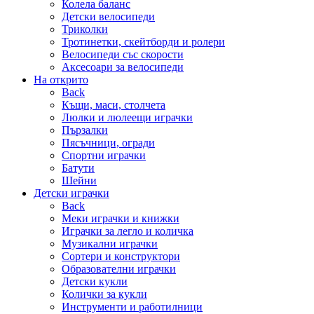
Колела баланс
Детски велосипеди
Триколки
Тротинетки, скейтборди и ролери
Велосипеди със скорости
Аксесоари за велосипеди
На открито
Back
Къщи, маси, столчета
Люлки и люлеещи играчки
Пързалки
Пясъчници, огради
Спортни играчки
Батути
Шейни
Детски играчки
Back
Меки играчки и книжки
Играчки за легло и количка
Музикални играчки
Сортери и конструктори
Образователни играчки
Детски кукли
Колички за кукли
Инструменти и работилници