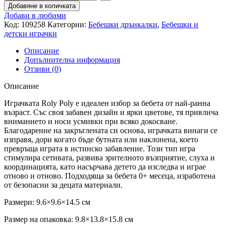
Добавяне в количката
Добави в любими
Код:
109258
Категории:
Бебешки дрънкалки
,
Бебешки и
детски играчки
Описание
Допълнителна информация
Отзиви (0)
Описание
Играчката Roly Poly е идеален избор за бебета от най-ранна
възраст. Със своя забавен дизайн и ярки цветове, тя привлича
вниманието и носи усмивки при всяко докосване.
Благодарение на закръглената си основа, играчката винаги се
изправя, дори когато бъде бутната или наклонена, което
превръща играта в истинско забавление. Този тип игра
стимулира сетивата, развива зрителното възприятие, слуха и
координацията, като насърчава детето да изследва и играе
отново и отново. Подходяща за бебета 0+ месеца, изработена
от безопасни за децата материали.
Размери: 9.6×9.6×14.5 см
Размер на опаковка: 9.8×13.8×15.8 см