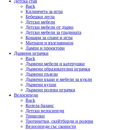
Детска стая
Back
Килимчета за игра
Бебешки легла
Детски мебели
Детски мебели от дърво
Детски мебели за градината
Кошари за спане и игра
Матраци и възглавници
Лампи и проектори
Дървени играчки
Back
Дървени мебели и катерушки
Дървени образователни играчки
Дървени пъзели
Дървени къщи и мебели за кукли
Дървени кухни
Дървени ролеви играчки
Велосипеди
Back
Колела баланс
Детски велосипеди
Триколки
Тротинетки, скейтборди и ролери
Велосипеди със скорости