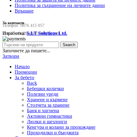
Политика за съхранение на личните данни
Връщане
За контакти
Телефон:
0876 415 057
Изработка:
S.I.T Solutions Ltd.
Email:
sale@happyfamilybg.com
Search
Започнете да пишете...
Затвори
Начало
Промоции
За бебето
Back
Бебешки колички
Полезни уреди
Хранене и кърмене
Столчета за хранене
Баня и хигиена
Активни гимнастики
Люлки и шезлонги
Кенгура и колани за прохождане
Проходилки и бънджита