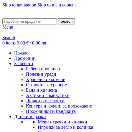
Skip to navigation
Skip to main content
ADD ANYTHING HERE OR JUST REMOVE IT…
Search
Menu
Search
0
items
0,00
€
/ 0,00 лв.
Начало
Промоции
За бебето
Бебешки колички
Полезни уреди
Хранене и кърмене
Столчета за хранене
Баня и хигиена
Активни гимнастики
Люлки и шезлонги
Кенгура и колани за прохождане
Проходилки и бънджита
Детски играчки
Меки играчки и книжки
Играчки за легло и количка