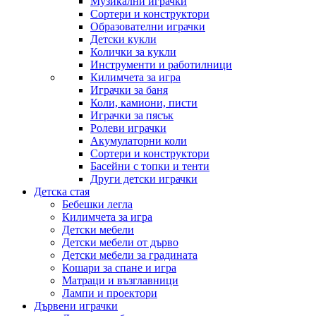
Музикални играчки
Сортери и конструктори
Образователни играчки
Детски кукли
Колички за кукли
Инструменти и работилници
Килимчета за игра
Играчки за баня
Коли, камиони, писти
Играчки за пясък
Ролеви играчки
Акумулаторни коли
Сортери и конструктори
Басейни с топки и тенти
Други детски играчки
Детска стая
Бебешки легла
Килимчета за игра
Детски мебели
Детски мебели от дърво
Детски мебели за градината
Кошари за спане и игра
Матраци и възглавници
Лампи и проектори
Дървени играчки