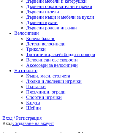
Дървени мебели и катерушки
Дървени образователни играчки
Дървени пъзели
Дървени къщи и мебели за кукли
Дървени кухни
Дървени ролеви играчки
Велосипеди
Колела баланс
Детски велосипеди
Триколки
Тротинетки, скейтборди и ролери
Велосипеди със скорости
Аксесоари за велосипеди
На открито
Къщи, маси, столчета
Люлки и люлеещи играчки
Пързалки
Пясъчници, огради
Спортни играчки
Батути
Шейни
Вход / Регистрация
Вход
Създаване на акаунт