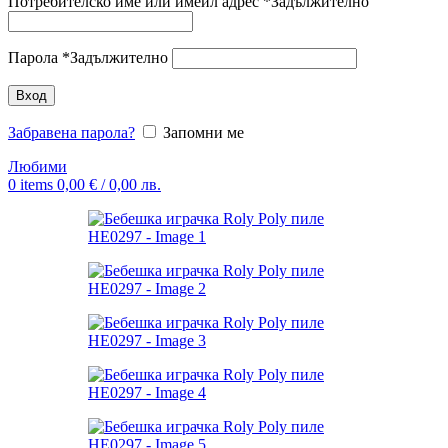
Потребителско име или имейл адрес
*
Задължително
Парола
*
Задължително
Вход
Забравена парола?
Запомни ме
Любими
0
items
0,00
€
/ 0,00 лв.