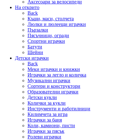
Аксесоари за велосипеди
На открито
Back
Къщи, маси, столчета
Люлки и люлеещи играчки
Пързалки
Пясъчници, огради
Спортни играчки
Батути
Шейни
Детски играчки
Back
Меки играчки и книжки
Играчки за легло и количка
Музикални играчки
Сортери и конструктори
Образователни играчки
Детски кукли
Колички за кукли
Инструменти и работилници
Килимчета за игра
Играчки за баня
Коли, камиони, писти
Играчки за пясък
Ролеви играчки