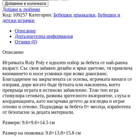
Добавяне в количката
Добави в любими
Код:
109257
Категории:
Бебешки дрънкалки
,
Бебешки и
детски играчки
Описание
Допълнителна информация
Отзиви (0)
Описание
Играчката Roly Poly е идеален избор за бебета от най-ранна
възраст. Със своя забавен дизайн и ярки цветове, тя привлича
вниманието и носи усмивки при всяко докосване.
Благодарение на закръглената си основа, играчката винаги се
изправя, дори когато бъде бутната или наклонена, което
превръща играта в истинско забавление. Този тип игра
стимулира сетивата, развива зрителното възприятие, слуха и
координацията, като насърчава детето да изследва и играе
отново и отново. Подходяща за бебета 0+ месеца, изработена
от безопасни за децата материали.
Размери: 9.6×9.6×14.5 см
Размер на опаковка: 9.8×13.8×15.8 см