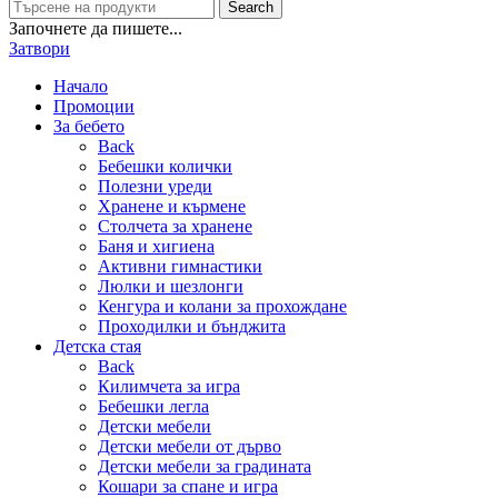
Search
Започнете да пишете...
Затвори
Начало
Промоции
За бебето
Back
Бебешки колички
Полезни уреди
Хранене и кърмене
Столчета за хранене
Баня и хигиена
Активни гимнастики
Люлки и шезлонги
Кенгура и колани за прохождане
Проходилки и бънджита
Детска стая
Back
Килимчета за игра
Бебешки легла
Детски мебели
Детски мебели от дърво
Детски мебели за градината
Кошари за спане и игра