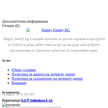
Допълнителна информация
Отзиви (0)
Happy family bg е онлайн магазин за детски играчки и продукти
за бебета и деца, който има за цел да ви даде най-добрите
предложения и страхотно качество на атрактивни цени.
За нас
Общи условия
Политика за защита на личните данни
Политика за съхранение на личните данни
Връщане
За контакти
Телефон:
0876 415 057
Изработка:
S.I.T Solutions Ltd.
Email:
sale@happyfamilybg.com