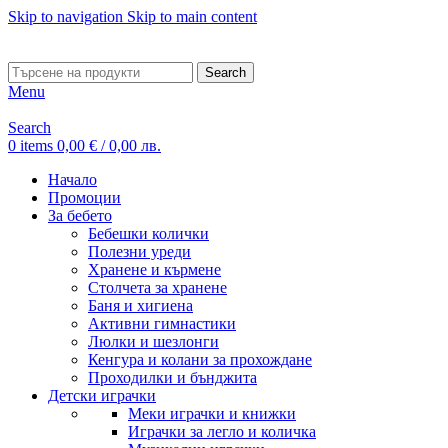
Skip to navigation
Skip to main content
ADD ANYTHING HERE OR JUST REMOVE IT…
Search
Menu
Search
0
items
0,00
€
/ 0,00 лв.
Начало
Промоции
За бебето
Бебешки колички
Полезни уреди
Хранене и кърмене
Столчета за хранене
Баня и хигиена
Активни гимнастики
Люлки и шезлонги
Кенгура и колани за прохождане
Проходилки и бънджита
Детски играчки
Меки играчки и книжки
Играчки за легло и количка