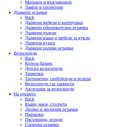
Матраци и възглавници
Лампи и проектори
Дървени играчки
Back
Дървени мебели и катерушки
Дървени образователни играчки
Дървени пъзели
Дървени къщи и мебели за кукли
Дървени кухни
Дървени ролеви играчки
Велосипеди
Back
Колела баланс
Детски велосипеди
Триколки
Тротинетки, скейтборди и ролери
Велосипеди със скорости
Аксесоари за велосипеди
На открито
Back
Къщи, маси, столчета
Люлки и люлеещи играчки
Пързалки
Пясъчници, огради
Спортни играчки