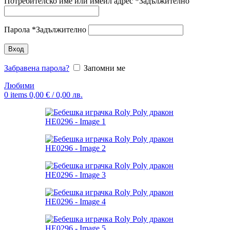
Потребителско име или имейл адрес
*
Задължително
Парола
*
Задължително
Вход
Забравена парола?
Запомни ме
Любими
0
items
0,00
€
/ 0,00 лв.