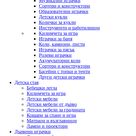
Музикални играчки
Сортери и конструктори
Образователни играчки
Детски кукли
Колички за кукли
Инструменти и работилници
Килимчета за игра
Играчки за баня
Коли, камиони, писти
Играчки за пясък
Ролеви играчки
Акумулаторни коли
Сортери и конструктори
Басейни с топки и тенти
Други детски играчки
Детска стая
Бебешки легла
Килимчета за игра
Детски мебели
Детски мебели от дърво
Детски мебели за градината
Кошари за спане и игра
Матраци и възглавници
Лампи и проектори
Дървени играчки