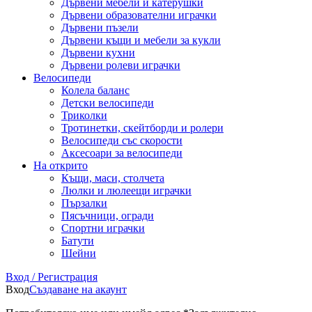
Дървени мебели и катерушки
Дървени образователни играчки
Дървени пъзели
Дървени къщи и мебели за кукли
Дървени кухни
Дървени ролеви играчки
Велосипеди
Колела баланс
Детски велосипеди
Триколки
Тротинетки, скейтборди и ролери
Велосипеди със скорости
Аксесоари за велосипеди
На открито
Къщи, маси, столчета
Люлки и люлеещи играчки
Пързалки
Пясъчници, огради
Спортни играчки
Батути
Шейни
Вход / Регистрация
Вход
Създаване на акаунт