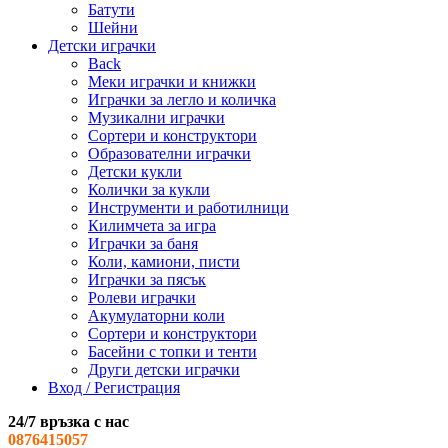
Батути
Шейни
Детски играчки
Back
Меки играчки и книжки
Играчки за легло и количка
Музикални играчки
Сортери и конструктори
Образователни играчки
Детски кукли
Колички за кукли
Инструменти и работилници
Килимчета за игра
Играчки за баня
Коли, камиони, писти
Играчки за пясък
Ролеви играчки
Акумулаторни коли
Сортери и конструктори
Басейни с топки и тенти
Други детски играчки
Вход / Регистрация
24/7 връзка с нас
0876415057