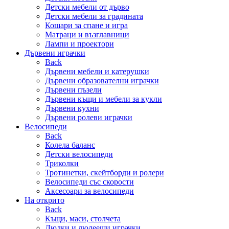
Детски мебели от дърво
Детски мебели за градината
Кошари за спане и игра
Матраци и възглавници
Лампи и проектори
Дървени играчки
Back
Дървени мебели и катерушки
Дървени образователни играчки
Дървени пъзели
Дървени къщи и мебели за кукли
Дървени кухни
Дървени ролеви играчки
Велосипеди
Back
Колела баланс
Детски велосипеди
Триколки
Тротинетки, скейтборди и ролери
Велосипеди със скорости
Аксесоари за велосипеди
На открито
Back
Къщи, маси, столчета
Люлки и люлеещи играчки