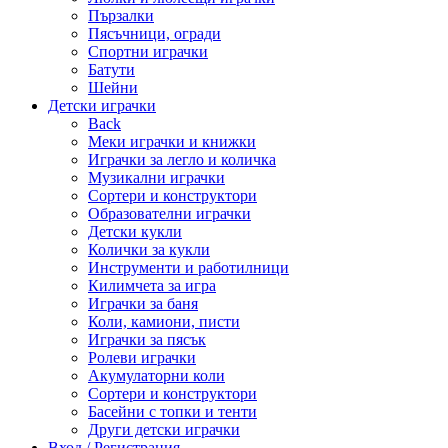
Пързалки
Пясъчници, огради
Спортни играчки
Батути
Шейни
Детски играчки
Back
Меки играчки и книжки
Играчки за легло и количка
Музикални играчки
Сортери и конструктори
Образователни играчки
Детски кукли
Колички за кукли
Инструменти и работилници
Килимчета за игра
Играчки за баня
Коли, камиони, писти
Играчки за пясък
Ролеви играчки
Акумулаторни коли
Сортери и конструктори
Басейни с топки и тенти
Други детски играчки
Вход / Регистрация