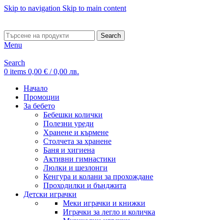
Skip to navigation
Skip to main content
ADD ANYTHING HERE OR JUST REMOVE IT…
Search
Menu
Search
0
items
0,00
€
/ 0,00 лв.
Начало
Промоции
За бебето
Бебешки колички
Полезни уреди
Хранене и кърмене
Столчета за хранене
Баня и хигиена
Активни гимнастики
Люлки и шезлонги
Кенгура и колани за прохождане
Проходилки и бънджита
Детски играчки
Меки играчки и книжки
Играчки за легло и количка