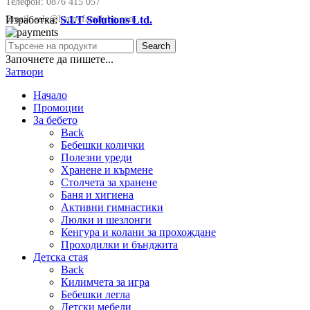
Телефон:
0876 415 057
Изработка:
S.I.T Solutions Ltd.
Email:
sale@happyfamilybg.com
Search
Започнете да пишете...
Затвори
Начало
Промоции
За бебето
Back
Бебешки колички
Полезни уреди
Хранене и кърмене
Столчета за хранене
Баня и хигиена
Активни гимнастики
Люлки и шезлонги
Кенгура и колани за прохождане
Проходилки и бънджита
Детска стая
Back
Килимчета за игра
Бебешки легла
Детски мебели