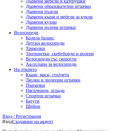
Дървени мебели и катерушки
Дървени образователни играчки
Дървени пъзели
Дървени къщи и мебели за кукли
Дървени кухни
Дървени ролеви играчки
Велосипеди
Колела баланс
Детски велосипеди
Триколки
Тротинетки, скейтборди и ролери
Велосипеди със скорости
Аксесоари за велосипеди
На открито
Къщи, маси, столчета
Люлки и люлеещи играчки
Пързалки
Пясъчници, огради
Спортни играчки
Батути
Шейни
Вход / Регистрация
Вход
Създаване на акаунт