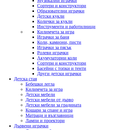
Музикални играчки
Сортери и конструктори
Образователни играчки
Детски кукли
Колички за кукли
Инструменти и работилници
Килимчета за игра
Играчки за баня
Коли, камиони, писти
Играчки за пясък
Ролеви играчки
Акумулаторни коли
Сортери и конструктори
Басейни с топки и тенти
Други детски играчки
Детска стая
Бебешки легла
Килимчета за игра
Детски мебели
Детски мебели от дърво
Детски мебели за градината
Кошари за спане и игра
Матраци и възглавници
Лампи и проектори
Дървени играчки