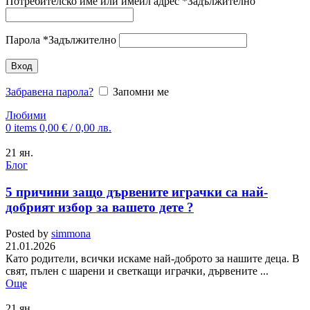
Потребителско име или имейл адрес
*
Задължително
Парола
*
Задължително
Вход
Забравена парола?
Запомни ме
Любими
0
items
0,00
€
/ 0,00 лв.
21
ян.
Блог
5 причини защо дървените играчки са най-
добрият избор за вашето дете ?
Posted by
simmona
21.01.2026
Като родители, всички искаме най-доброто за нашите деца. В
свят, пълен с шарени и светкащи играчки, дървените ...
Още
21
ян.