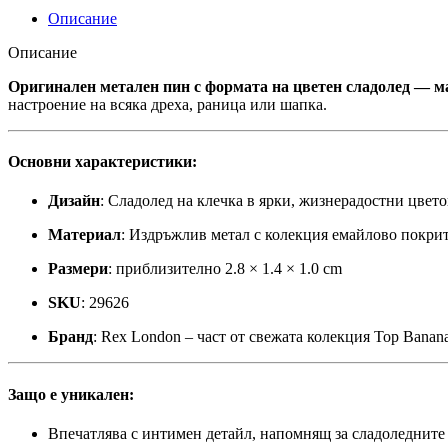
Описание
Описание
Оригинален метален пин с формата на цветен сладолед — ма
настроение на всяка дреха, раница или шапка.
Основни характеристики:
Дизайн
: Сладолед на клечка в ярки, жизнерадостни цвето
Материал
: Издръжлив метал с колекция емайлово покри
Размери
: приблизително 2.8 × 1.4 × 1.0 cm
SKU
: 29626
Бранд
: Rex London – част от свежата колекция Top Banan
Защо е уникален:
Впечатлява с интимен детайл, напомнящ за сладоледните