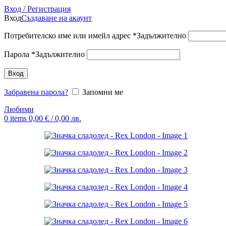
Вход / Регистрация
Вход
Създаване на акаунт
Потребителско име или имейл адрес
*
Задължително
Парола
*
Задължително
Вход
Забравена парола?
Запомни ме
Любими
0
items
0,00
€
/ 0,00 лв.