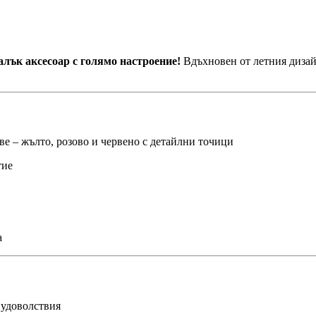
лък аксесоар с голямо настроение!
Вдъхновен от летния дизай
ве – жълто, розово и червено с детайлни точици
тие
a
 удоволствия