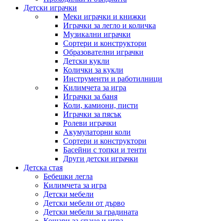
Детски играчки
Меки играчки и книжки
Играчки за легло и количка
Музикални играчки
Сортери и конструктори
Образователни играчки
Детски кукли
Колички за кукли
Инструменти и работилници
Килимчета за игра
Играчки за баня
Коли, камиони, писти
Играчки за пясък
Ролеви играчки
Акумулаторни коли
Сортери и конструктори
Басейни с топки и тенти
Други детски играчки
Детска стая
Бебешки легла
Килимчета за игра
Детски мебели
Детски мебели от дърво
Детски мебели за градината
Кошари за спане и игра