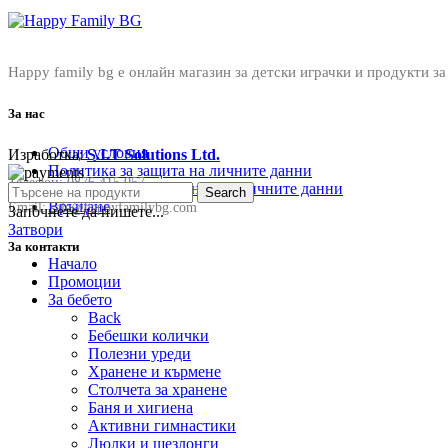
Happy family bg е онлайн магазин за детски играчки и продукти за
За нас
Общи условия
Изработка:
S.I.T Solutions Ltd.
Политика за защита на личните данни
Телефон:
0876 415 057
Политика за съхранение на личните данни
Search
Връщане
Email:
sale@happyfamilybg.com
Започнете да пишете...
Затвори
За контакти
Начало
Промоции
За бебето
Back
Бебешки колички
Полезни уреди
Хранене и кърмене
Столчета за хранене
Баня и хигиена
Активни гимнастики
Люлки и шезлонги