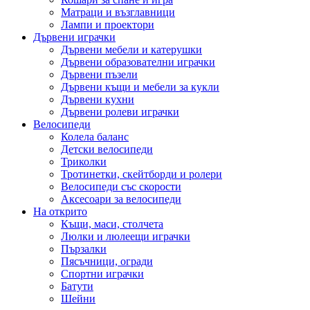
Матраци и възглавници
Лампи и проектори
Дървени играчки
Дървени мебели и катерушки
Дървени образователни играчки
Дървени пъзели
Дървени къщи и мебели за кукли
Дървени кухни
Дървени ролеви играчки
Велосипеди
Колела баланс
Детски велосипеди
Триколки
Тротинетки, скейтборди и ролери
Велосипеди със скорости
Аксесоари за велосипеди
На открито
Къщи, маси, столчета
Люлки и люлеещи играчки
Пързалки
Пясъчници, огради
Спортни играчки
Батути
Шейни