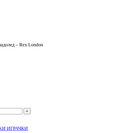
ладолед – Rex London
.
КИ ИГРАЧКИ