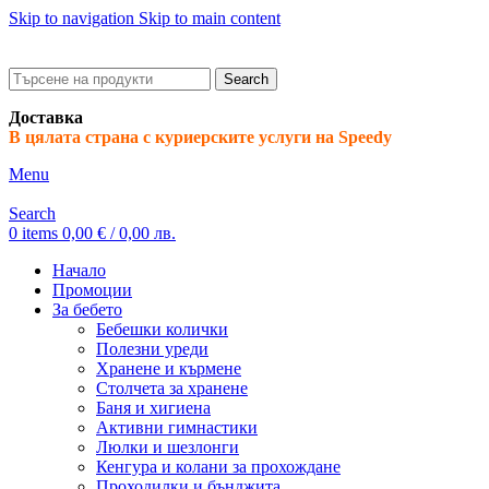
Skip to navigation
Skip to main content
ADD ANYTHING HERE OR JUST REMOVE IT…
Search
Доставка
В цялата страна с куриерските услуги на Speedy
Menu
Search
0
items
0,00
€
/ 0,00 лв.
Начало
Промоции
За бебето
Бебешки колички
Полезни уреди
Хранене и кърмене
Столчета за хранене
Баня и хигиена
Активни гимнастики
Люлки и шезлонги
Кенгура и колани за прохождане
Проходилки и бънджита