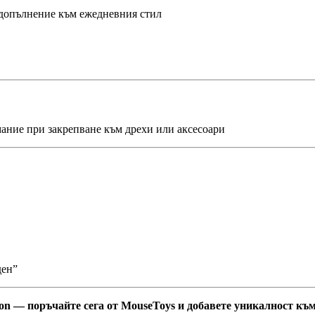
о допълнение към ежедневния стил
ание при закрепване към дрехи или аксесоари
ден”
don — поръчайте сега от MouseToys и добавете уникалност към