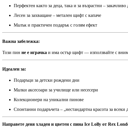
Перфектен както за деца, така и за възрастни – закачлив
Лесен за захващане – метален щифт с капаче
Малък и практичен подарък с голям ефект
Важна забележка:
Този пин
не е играчка
и има остър щифт — използвайте с вним
Идеален за:
Подаръци за детски рождени дни
Малки аксесоари за училище или несесери
Колекционери на уникални пинове
Спонтанни подаръчета – „нестандартна красота за всеки 
Направете деня хладен и цветен с пина Ice Lolly от Rex Lon