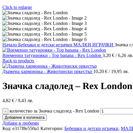
Click to enlarge
Начало
Бебешки и детски играчки
МАЛКИ ИГРАЧКИ
Значка с
Временни татуировки - Top banana - Rex London
3,20
€
/ 6,26 лв
Back to products
Дървена хармоника - Животински оркестър
10,20
€
/ 19,95 лв.
Значка сладолед – Rex London
4,82
€
/ 9,43 лв.
количество за Значка сладолед - Rex London
Добавяне в количката
Добави в любими
Код:
e317f8e550a1
Категории:
Бебешки и детски играчки
,
МАЛ