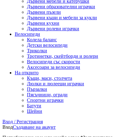
Дървени мебели и катерушки
Дървени образователни играчки
Дървени пъзели
Дървени къщи и мебели за кукли
Дървени кухни
Дървени ролеви играчки
Велосипеди
Колела баланс
Детски велосипеди
Триколки
Тротинетки, скейтборди и ролери
Велосипеди със скорости
Аксесоари за велосипеди
На открито
Къщи, маси, столчета
Люлки и люлеещи играчки
Пързалки
Пясъчници, огради
Спортни играчки
Батути
Шейни
Вход / Регистрация
Вход
Създаване на акаунт