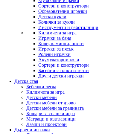
Музикални играчки
Сортери и конструктори
Образователни играчки
Детски кукли
Колички за кукли
Инструменти и работилници
Килимчета за игра
Играчки за баня
Коли, камиони, писти
Играчки за пясък
Ролеви играчки
Акумулаторни коли
Сортери и конструктори
Басейни с топки и тенти
Други детски играчки
Детска стая
Бебешки легла
Килимчета за игра
Детски мебели
Детски мебели от дърво
Детски мебели за градината
Кошари за спане и игра
Матраци и възглавници
Лампи и проектори
Дървени играчки