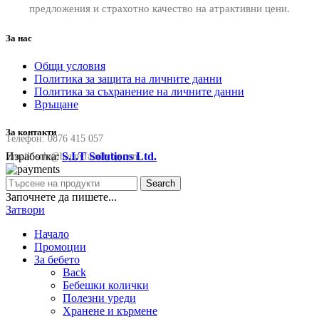
предложения и страхотно качество на атрактивни цени.
За нас
Общи условия
Политика за защита на личните данни
Политика за съхранение на личните данни
Връщане
За контакти
Телефон:
0876 415 057
Изработка:
S.I.T Solutions Ltd.
Email:
sale@happyfamilybg.com
Search
Започнете да пишете...
Затвори
Начало
Промоции
За бебето
Back
Бебешки колички
Полезни уреди
Хранене и кърмене