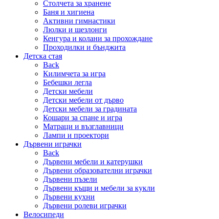
Столчета за хранене
Баня и хигиена
Активни гимнастики
Люлки и шезлонги
Кенгура и колани за прохождане
Проходилки и бънджита
Детска стая
Back
Килимчета за игра
Бебешки легла
Детски мебели
Детски мебели от дърво
Детски мебели за градината
Кошари за спане и игра
Матраци и възглавници
Лампи и проектори
Дървени играчки
Back
Дървени мебели и катерушки
Дървени образователни играчки
Дървени пъзели
Дървени къщи и мебели за кукли
Дървени кухни
Дървени ролеви играчки
Велосипеди