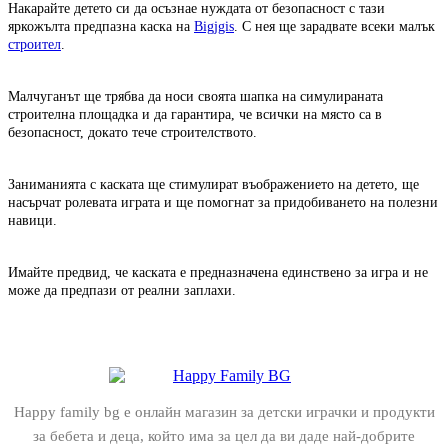
Накарайте детето си да осъзнае нуждата от безопасност с тази
яркожълта предпазна каска на
Bigjgis
. С нея ще зарадвате всеки малък
строител
.
Малчуганът ще трябва да носи своята шапка на симулираната
строителна площадка и да гарантира, че всички на място са в
безопасност, докато тече строителството.
Заниманията с каската ще стимулират въображението на детето, ще
насърчат ролевата играта и ще помогнат за придобиването на полезни
навици.
Имайте предвид, че каската е предназначена единствено за игра и не
може да предпази от реални заплахи.
Happy family bg е онлайн магазин за детски играчки и продукти
за бебета и деца, който има за цел да ви даде най-добрите