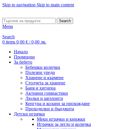
Skip to navigation
Skip to main content
ADD ANYTHING HERE OR JUST REMOVE IT…
Search
Menu
Search
0
items
0,00
€
/ 0,00 лв.
Начало
Промоции
За бебето
Бебешки колички
Полезни уреди
Хранене и кърмене
Столчета за хранене
Баня и хигиена
Активни гимнастики
Люлки и шезлонги
Кенгура и колани за прохождане
Проходилки и бънджита
Детски играчки
Меки играчки и книжки
Играчки за легло и количка