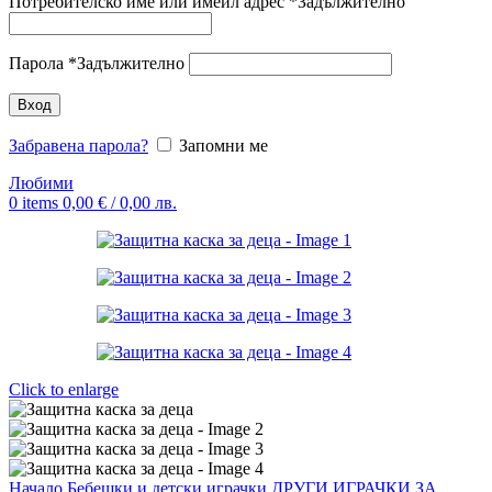
Потребителско име или имейл адрес
*
Задължително
Парола
*
Задължително
Вход
Забравена парола?
Запомни ме
Любими
0
items
0,00
€
/ 0,00 лв.
Click to enlarge
Начало
Бебешки и детски играчки
ДРУГИ ИГРАЧКИ ЗА