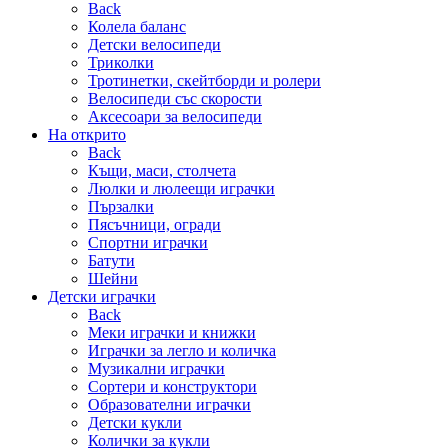
Back
Колела баланс
Детски велосипеди
Триколки
Тротинетки, скейтборди и ролери
Велосипеди със скорости
Аксесоари за велосипеди
На открито
Back
Къщи, маси, столчета
Люлки и люлеещи играчки
Пързалки
Пясъчници, огради
Спортни играчки
Батути
Шейни
Детски играчки
Back
Меки играчки и книжки
Играчки за легло и количка
Музикални играчки
Сортери и конструктори
Образователни играчки
Детски кукли
Колички за кукли