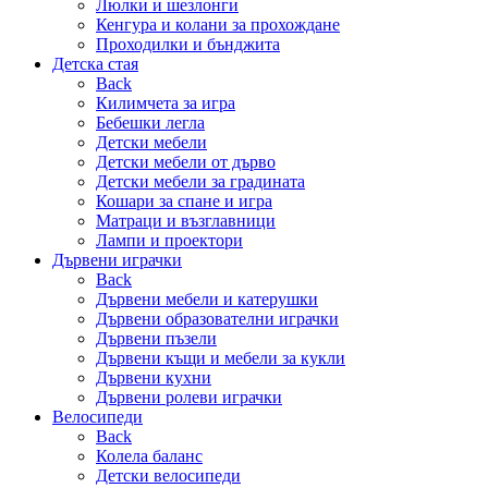
Люлки и шезлонги
Кенгура и колани за прохождане
Проходилки и бънджита
Детска стая
Back
Килимчета за игра
Бебешки легла
Детски мебели
Детски мебели от дърво
Детски мебели за градината
Кошари за спане и игра
Матраци и възглавници
Лампи и проектори
Дървени играчки
Back
Дървени мебели и катерушки
Дървени образователни играчки
Дървени пъзели
Дървени къщи и мебели за кукли
Дървени кухни
Дървени ролеви играчки
Велосипеди
Back
Колела баланс
Детски велосипеди