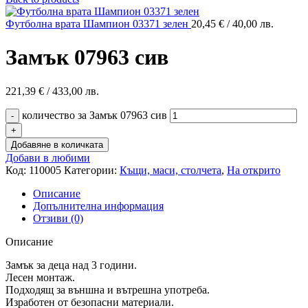
Футболна врата Шампион 03371 зелен
20,45
€
/ 40,00 лв.
Замък 07963 сив
221,39
€
/ 433,00 лв.
количество за Замък 07963 сив
Добавяне в количката
Добави в любими
Код:
110005
Категории:
Къщи, маси, столчета
,
На открито
Описание
Допълнителна информация
Отзиви (0)
Описание
Замък за деца над 3 години.
Лесен монтаж.
Подходящ за външна и вътрешна употреба.
Изработен от безопасни материали.