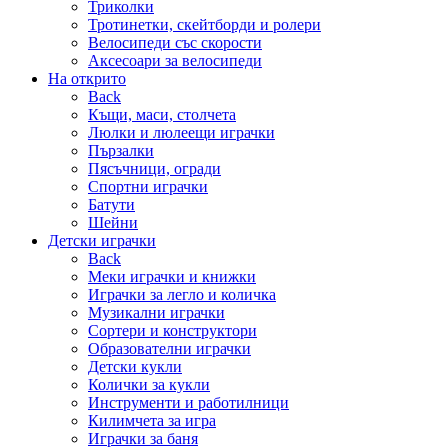
Триколки
Тротинетки, скейтборди и ролери
Велосипеди със скорости
Аксесоари за велосипеди
На открито
Back
Къщи, маси, столчета
Люлки и люлеещи играчки
Пързалки
Пясъчници, огради
Спортни играчки
Батути
Шейни
Детски играчки
Back
Меки играчки и книжки
Играчки за легло и количка
Музикални играчки
Сортери и конструктори
Образователни играчки
Детски кукли
Колички за кукли
Инструменти и работилници
Килимчета за игра
Играчки за баня