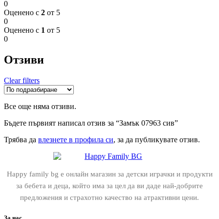
0
Оценено с
2
от 5
0
Оценено с
1
от 5
0
Отзиви
Clear filters
Все още няма отзиви.
Бъдете първият написал отзив за “Замък 07963 сив”
Трябва да
влезнете в профила си
, за да публикувате отзив.
Happy family bg е онлайн магазин за детски играчки и продукти
за бебета и деца, който има за цел да ви даде най-добрите
предложения и страхотно качество на атрактивни цени.
За нас