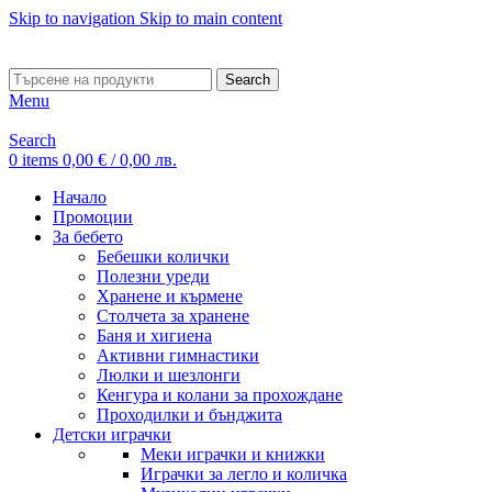
Skip to navigation
Skip to main content
ADD ANYTHING HERE OR JUST REMOVE IT…
Search
Menu
Search
0
items
0,00
€
/ 0,00 лв.
Начало
Промоции
За бебето
Бебешки колички
Полезни уреди
Хранене и кърмене
Столчета за хранене
Баня и хигиена
Активни гимнастики
Люлки и шезлонги
Кенгура и колани за прохождане
Проходилки и бънджита
Детски играчки
Меки играчки и книжки
Играчки за легло и количка