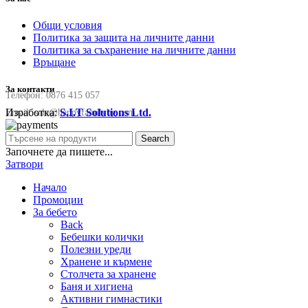
Общи условия
Политика за защита на личните данни
Политика за съхранение на личните данни
Връщане
За контакти
Телефон:
0876 415 057
Изработка:
S.I.T Solutions Ltd.
Email:
sale@happyfamilybg.com
Search
Започнете да пишете...
Затвори
Начало
Промоции
За бебето
Back
Бебешки колички
Полезни уреди
Хранене и кърмене
Столчета за хранене
Баня и хигиена
Активни гимнастики