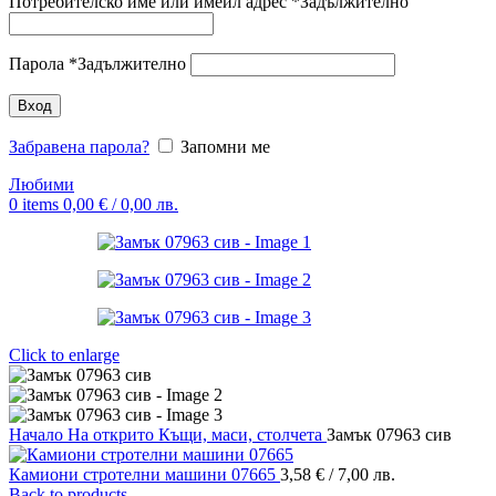
Потребителско име или имейл адрес
*
Задължително
Парола
*
Задължително
Вход
Забравена парола?
Запомни ме
Любими
0
items
0,00
€
/ 0,00 лв.
Click to enlarge
Начало
На открито
Къщи, маси, столчета
Замък 07963 сив
Камиони стротелни машини 07665
3,58
€
/ 7,00 лв.
Back to products