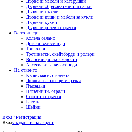
Дървени мебели и катерушки
Дървени образователни играчки
Дървени пъзели
Дървени къщи и мебели за кукли
Дървени кухни
Дървени ролеви играчки
Велосипеди
Колела баланс
Детски велосипеди
Триколки
Тротинетки, скейтборди и ролери
Велосипеди със скорости
Аксесоари за велосипеди
На открито
Къщи, маси, столчета
Люлки и люлеещи играчки
Пързалки
Пясъчници, огради
Спортни играчки
Батути
Шейни
Вход / Регистрация
Вход
Създаване на акаунт