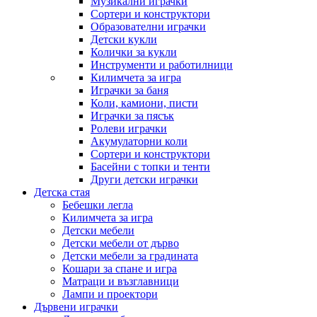
Музикални играчки
Сортери и конструктори
Образователни играчки
Детски кукли
Колички за кукли
Инструменти и работилници
Килимчета за игра
Играчки за баня
Коли, камиони, писти
Играчки за пясък
Ролеви играчки
Акумулаторни коли
Сортери и конструктори
Басейни с топки и тенти
Други детски играчки
Детска стая
Бебешки легла
Килимчета за игра
Детски мебели
Детски мебели от дърво
Детски мебели за градината
Кошари за спане и игра
Матраци и възглавници
Лампи и проектори
Дървени играчки