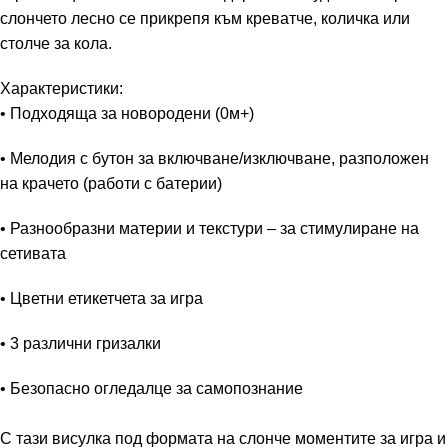
слончето лесно се прикрепя към креватче, количка или
столче за кола.
Характеристики:
• Подходяща за новородени (0м+)
• Мелодия с бутон за включване/изключване, разположен
на крачето (работи с батерии)
• Разнообразни материи и текстури – за стимулиране на
сетивата
• Цветни етикетчета за игра
• 3 различни гризалки
• Безопасно огледалце за самопознание
С тази висулка под формата на слонче моментите за игра и