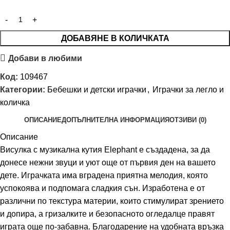
ДОБАВЯНЕ В КОЛИЧКАТА
Добави в любими
Код:
109467
Категории:
Бебешки и детски играчки
,
Играчки за легло и
количка
ОПИСАНИЕ
ДОПЪЛНИТЕЛНА ИНФОРМАЦИЯ
ОТЗИВИ (0)
Описание
Висулка с музикална кутия Elephant е създадена, за да
донесе нежни звуци и уют още от първия ден на вашето
дете. Играчката има вградена приятна мелодия, която
успокоява и подпомага сладкия сън. Изработена е от
различни по текстура материи, които стимулират зрението
и допира, а гризалките и безопасното огледалце правят
играта още по-забавна. Благодарение на удобната връзка