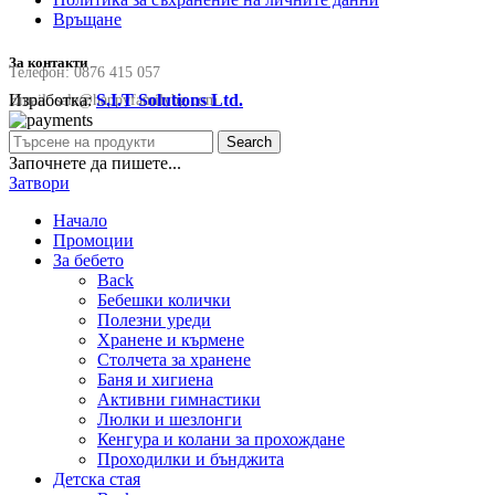
Връщане
За контакти
Телефон:
0876 415 057
Изработка:
S.I.T Solutions Ltd.
Email:
sale@happyfamilybg.com
Search
Започнете да пишете...
Затвори
Начало
Промоции
За бебето
Back
Бебешки колички
Полезни уреди
Хранене и кърмене
Столчета за хранене
Баня и хигиена
Активни гимнастики
Люлки и шезлонги
Кенгура и колани за прохождане
Проходилки и бънджита
Детска стая