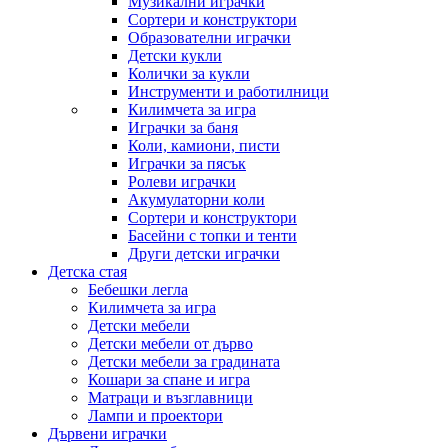
Музикални играчки
Сортери и конструктори
Образователни играчки
Детски кукли
Колички за кукли
Инструменти и работилници
Килимчета за игра
Играчки за баня
Коли, камиони, писти
Играчки за пясък
Ролеви играчки
Акумулаторни коли
Сортери и конструктори
Басейни с топки и тенти
Други детски играчки
Детска стая
Бебешки легла
Килимчета за игра
Детски мебели
Детски мебели от дърво
Детски мебели за градината
Кошари за спане и игра
Матраци и възглавници
Лампи и проектори
Дървени играчки