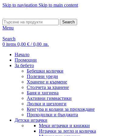
Skip to navigation
Skip to main content
ADD ANYTHING HERE OR JUST REMOVE IT…
Search
Menu
Search
0
items
0,00
€
/ 0,00 лв.
Начало
Промоции
За бебето
Бебешки колички
Полезни уреди
Хранене и кърмене
Столчета за хранене
Баня и хигиена
Активни гимнастики
Люлки и шезлонги
Кенгура и колани за прохождане
Проходилки и бънджита
Детски играчки
Меки играчки и книжки
Играчки за легло и количка