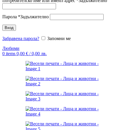
Потребителско име или имейл адрес
*
Задължително
Парола
*
Задължително
Вход
Забравена парола?
Запомни ме
Любими
0
items
0,00
€
/ 0,00 лв.