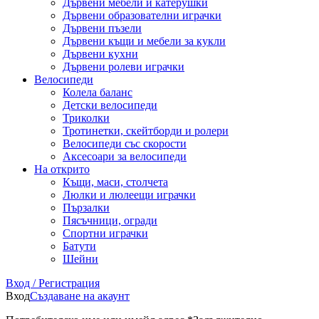
Дървени мебели и катерушки
Дървени образователни играчки
Дървени пъзели
Дървени къщи и мебели за кукли
Дървени кухни
Дървени ролеви играчки
Велосипеди
Колела баланс
Детски велосипеди
Триколки
Тротинетки, скейтборди и ролери
Велосипеди със скорости
Аксесоари за велосипеди
На открито
Къщи, маси, столчета
Люлки и люлеещи играчки
Пързалки
Пясъчници, огради
Спортни играчки
Батути
Шейни
Вход / Регистрация
Вход
Създаване на акаунт