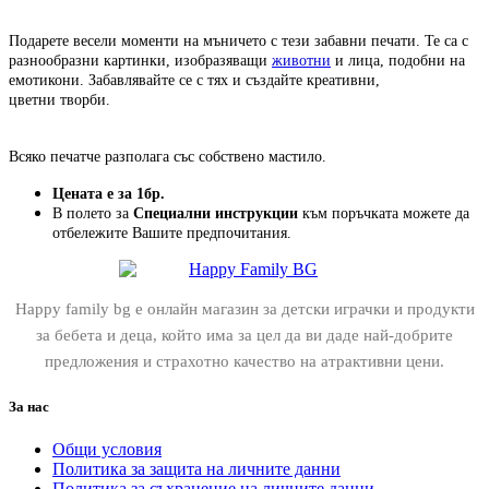
Подарете весели моменти на мъничето с тези забавни печати. Те са с
разнообразни картинки, изобразяващи
животни
и лица, подобни на
емотикони. Забавлявайте се с тях и създайте креативни,
цветни творби.
Всяко печатче разполага със собствено мастило.
Цената е за 1бр.
В полето за
Специални инструкции
към поръчката можете да
отбележите Вашите предпочитания.
Happy family bg е онлайн магазин за детски играчки и продукти
за бебета и деца, който има за цел да ви даде най-добрите
предложения и страхотно качество на атрактивни цени.
За нас
Общи условия
Политика за защита на личните данни
Политика за съхранение на личните данни