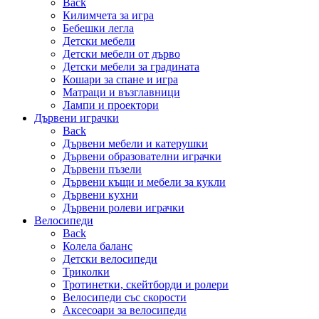
Back
Килимчета за игра
Бебешки легла
Детски мебели
Детски мебели от дърво
Детски мебели за градината
Кошари за спане и игра
Матраци и възглавници
Лампи и проектори
Дървени играчки
Back
Дървени мебели и катерушки
Дървени образователни играчки
Дървени пъзели
Дървени къщи и мебели за кукли
Дървени кухни
Дървени ролеви играчки
Велосипеди
Back
Колела баланс
Детски велосипеди
Триколки
Тротинетки, скейтборди и ролери
Велосипеди със скорости
Аксесоари за велосипеди