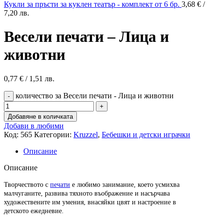
Кукли за пръсти за куклен театър - комплект от 6 бр.
3,68
€
/
7,20 лв.
Весели печати – Лица и
животни
0,77
€
/ 1,51 лв.
количество за Весели печати - Лица и животни
Добавяне в количката
Добави в любими
Код:
565
Категории:
Kruzzel
,
Бебешки и детски играчки
Описание
Описание
Творчеството с
печати
е любимо занимание, което усмихва
малчуганите, развива тяхното въображение и насърчава
художествените им умения, внасяйки цвят и настроение в
детското ежедневие.