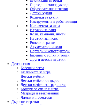
Музикални играчки
Сортери и конструктори
Образователни играчки
Детски кукли
Колички за кукли
Инструменти и работилници
Килимчета за игра
Играчки за баня
Коли, камиони, писти
Играчки за пясък
Ролеви играчки
Акумулаторни коли
Сортери и конструктори
Басейни с топки и тенти
Други детски играчки
Детска стая
Бебешки легла
Килимчета за игра
Детски мебели
Детски мебели от дърво
Детски мебели за градината
Кошари за спане и игра
Матраци и възглавници
Лампи и проектори
Дървени играчки