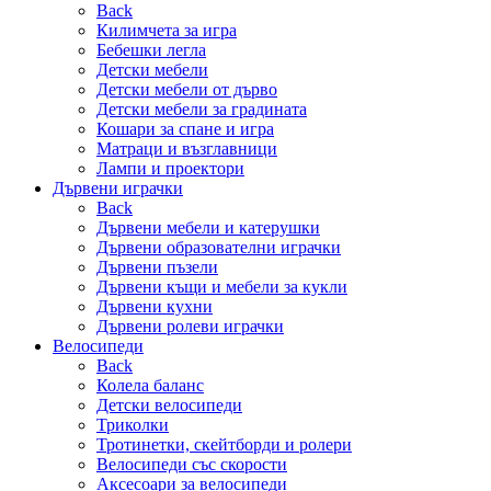
Back
Килимчета за игра
Бебешки легла
Детски мебели
Детски мебели от дърво
Детски мебели за градината
Кошари за спане и игра
Матраци и възглавници
Лампи и проектори
Дървени играчки
Back
Дървени мебели и катерушки
Дървени образователни играчки
Дървени пъзели
Дървени къщи и мебели за кукли
Дървени кухни
Дървени ролеви играчки
Велосипеди
Back
Колела баланс
Детски велосипеди
Триколки
Тротинетки, скейтборди и ролери
Велосипеди със скорости
Аксесоари за велосипеди