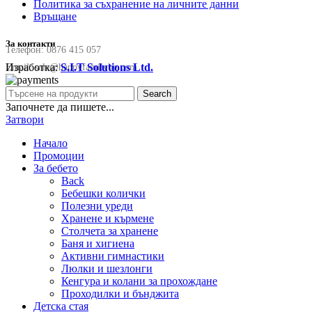
Политика за съхранение на личните данни
Връщане
За контакти
Телефон:
0876 415 057
Изработка:
S.I.T Solutions Ltd.
Email:
sale@happyfamilybg.com
Search
Започнете да пишете...
Затвори
Начало
Промоции
За бебето
Back
Бебешки колички
Полезни уреди
Хранене и кърмене
Столчета за хранене
Баня и хигиена
Активни гимнастики
Люлки и шезлонги
Кенгура и колани за прохождане
Проходилки и бънджита
Детска стая