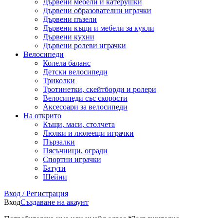
Дървени мебели и катерушки
Дървени образователни играчки
Дървени пъзели
Дървени къщи и мебели за кукли
Дървени кухни
Дървени ролеви играчки
Велосипеди
Колела баланс
Детски велосипеди
Триколки
Тротинетки, скейтборди и ролери
Велосипеди със скорости
Аксесоари за велосипеди
На открито
Къщи, маси, столчета
Люлки и люлеещи играчки
Пързалки
Пясъчници, огради
Спортни играчки
Батути
Шейни
Вход / Регистрация
Вход
Създаване на акаунт