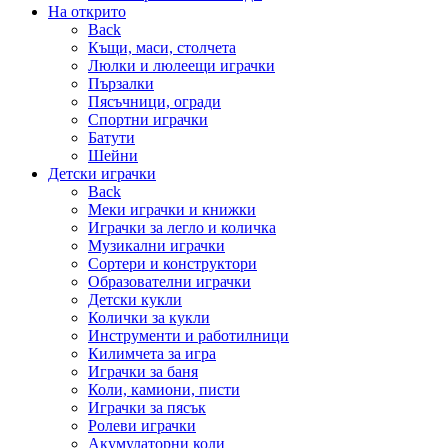
На открито
Back
Къщи, маси, столчета
Люлки и люлеещи играчки
Пързалки
Пясъчници, огради
Спортни играчки
Батути
Шейни
Детски играчки
Back
Меки играчки и книжки
Играчки за легло и количка
Музикални играчки
Сортери и конструктори
Образователни играчки
Детски кукли
Колички за кукли
Инструменти и работилници
Килимчета за игра
Играчки за баня
Коли, камиони, писти
Играчки за пясък
Ролеви играчки
Акумулаторни коли