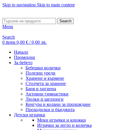
Skip to navigation
Skip to main content
ADD ANYTHING HERE OR JUST REMOVE IT…
Search
Menu
Search
0
items
0,00
€
/ 0,00 лв.
Начало
Промоции
За бебето
Бебешки колички
Полезни уреди
Хранене и кърмене
Столчета за хранене
Баня и хигиена
Активни гимнастики
Люлки и шезлонги
Кенгура и колани за прохождане
Проходилки и бънджита
Детски играчки
Меки играчки и книжки
Играчки за легло и количка