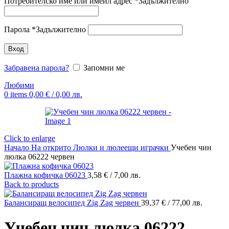
Потребителско име или имейл адрес
*
Задължително
Парола
*
Задължително
Вход
Забравена парола?
Запомни ме
Любими
0
items
0,00
€
/ 0,00 лв.
Click to enlarge
Начало
На открито
Люлки и люлеещи играчки
Учебен чин
люлка 06222 червен
Плажна кофичка 06023
3,58
€
/ 7,00 лв.
Back to products
Балансиращ велосипед Zig Zag червен
39,37
€
/ 77,00 лв.
Учебен чин люлка 06222