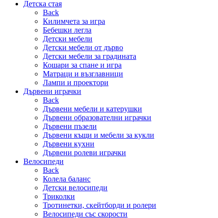
Детска стая
Back
Килимчета за игра
Бебешки легла
Детски мебели
Детски мебели от дърво
Детски мебели за градината
Кошари за спане и игра
Матраци и възглавници
Лампи и проектори
Дървени играчки
Back
Дървени мебели и катерушки
Дървени образователни играчки
Дървени пъзели
Дървени къщи и мебели за кукли
Дървени кухни
Дървени ролеви играчки
Велосипеди
Back
Колела баланс
Детски велосипеди
Триколки
Тротинетки, скейтборди и ролери
Велосипеди със скорости