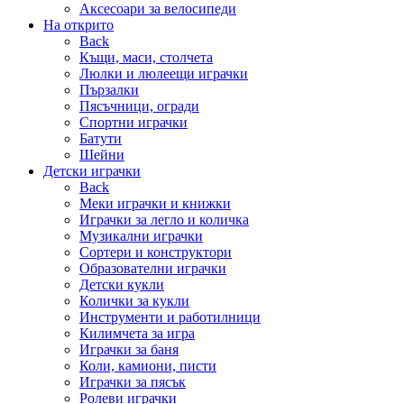
Аксесоари за велосипеди
На открито
Back
Къщи, маси, столчета
Люлки и люлеещи играчки
Пързалки
Пясъчници, огради
Спортни играчки
Батути
Шейни
Детски играчки
Back
Меки играчки и книжки
Играчки за легло и количка
Музикални играчки
Сортери и конструктори
Образователни играчки
Детски кукли
Колички за кукли
Инструменти и работилници
Килимчета за игра
Играчки за баня
Коли, камиони, писти
Играчки за пясък
Ролеви играчки