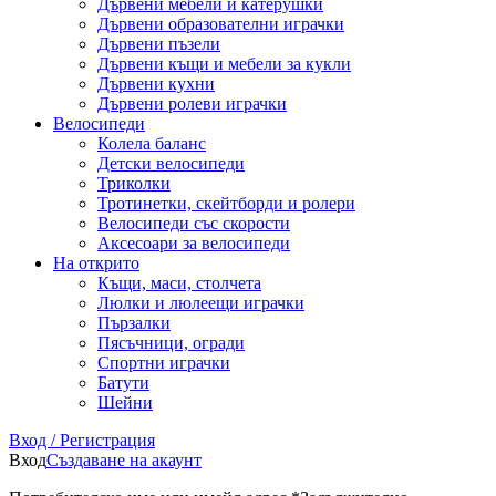
Дървени мебели и катерушки
Дървени образователни играчки
Дървени пъзели
Дървени къщи и мебели за кукли
Дървени кухни
Дървени ролеви играчки
Велосипеди
Колела баланс
Детски велосипеди
Триколки
Тротинетки, скейтборди и ролери
Велосипеди със скорости
Аксесоари за велосипеди
На открито
Къщи, маси, столчета
Люлки и люлеещи играчки
Пързалки
Пясъчници, огради
Спортни играчки
Батути
Шейни
Вход / Регистрация
Вход
Създаване на акаунт