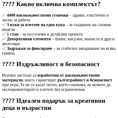
???? Какво включва комплектът?
✅
4400 висококачествени гумички
– здрави, еластични и
лесни за работа
✅
3 куки за плетене на една кука
– за създаване на сложни
модели
✅
1 стан
– за по-големи и детайлни проекти
✅
Декоративни елементи
– букви, висулки, мъниста и други
аксесоари
✅
Задръжки за фиксиране
– за стабилно завършване на всяка
гривна
???? Издръжливост и безопасност
Всички ластици са
изработени от висококачествени
материали
, които гарантират
дълготрайност и безопасност
при игра. Те не се късат лесно, което означава, че можете да
експериментирате и плетете без ограничения.
???? Идеален подарък за креативни
деца и възрастни