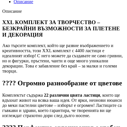
Описание
Описание
XXL КОМПЛЕКТ ЗА ТВОРЧЕСТВО –
БЕЗКРАЙНИ ВЪЗМОЖНОСТИ ЗА ПЛЕТЕНЕ
И ДЕКОРАЦИЯ
Ако търсите комплект, който ще развие въображението и
креативността, този XXL комплект с 4400 ластици е
идеалният избор! С него можете да създавате не само гривни,
но и фигурки, пръстени, чанти и още много уникални
декорации. Това е забавление без край – за малки и големи
творци.
???? Огромно разнообразие от цветове
Комплектът съдържа
22 различни цвята ластици
, които ще
вдъхнат живот на всяка ваша идея. От ярки, неонови нюанси
до меки пастелни цветове – изборът е огромен! Ластиците са
гъвкави и здрави, което гарантира, че творенията ви ще
изглеждат страхотно дори след дълго носене.