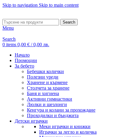
Skip to navigation
Skip to main content
ADD ANYTHING HERE OR JUST REMOVE IT…
Search
Menu
Search
0
items
0,00
€
/ 0,00 лв.
Начало
Промоции
За бебето
Бебешки колички
Полезни уреди
Хранене и кърмене
Столчета за хранене
Баня и хигиена
Активни гимнастики
Люлки и шезлонги
Кенгура и колани за прохождане
Проходилки и бънджита
Детски играчки
Меки играчки и книжки
Играчки за легло и количка