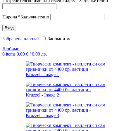
Потребителско име или имейл адрес
*
Задължително
Парола
*
Задължително
Вход
Забравена парола?
Запомни ме
Любими
0
items
0,00
€
/ 0,00 лв.