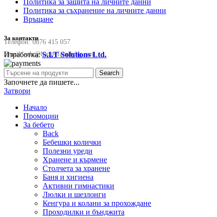
Политика за защита на личните данни
Политика за съхранение на личните данни
Връщане
За контакти
Телефон:
0876 415 057
Изработка:
S.I.T Solutions Ltd.
Email:
sale@happyfamilybg.com
Search
Започнете да пишете...
Затвори
Начало
Промоции
За бебето
Back
Бебешки колички
Полезни уреди
Хранене и кърмене
Столчета за хранене
Баня и хигиена
Активни гимнастики
Люлки и шезлонги
Кенгура и колани за прохождане
Проходилки и бънджита