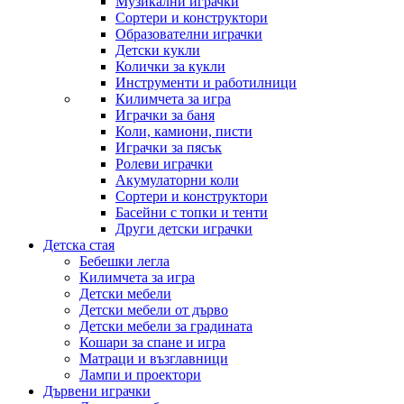
Музикални играчки
Сортери и конструктори
Образователни играчки
Детски кукли
Колички за кукли
Инструменти и работилници
Килимчета за игра
Играчки за баня
Коли, камиони, писти
Играчки за пясък
Ролеви играчки
Акумулаторни коли
Сортери и конструктори
Басейни с топки и тенти
Други детски играчки
Детска стая
Бебешки легла
Килимчета за игра
Детски мебели
Детски мебели от дърво
Детски мебели за градината
Кошари за спане и игра
Матраци и възглавници
Лампи и проектори
Дървени играчки