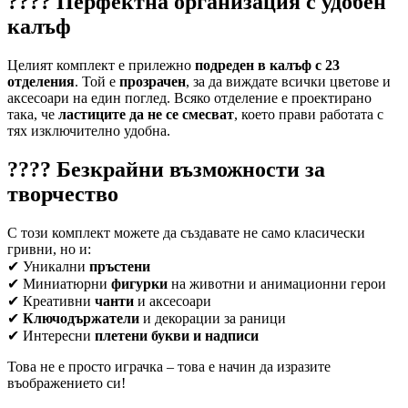
???? Перфектна организация с удобен
калъф
Целият комплект е прилежно
подреден в калъф с 23
отделения
. Той е
прозрачен
, за да виждате всички цветове и
аксесоари на един поглед. Всяко отделение е проектирано
така, че
ластиците да не се смесват
, което прави работата с
тях изключително удобна.
???? Безкрайни възможности за
творчество
С този комплект можете да създавате не само класически
гривни, но и:
✔ Уникални
пръстени
✔ Миниатюрни
фигурки
на животни и анимационни герои
✔ Креативни
чанти
и аксесоари
✔
Ключодържатели
и декорации за раници
✔ Интересни
плетени букви и надписи
Това не е просто играчка – това е начин да изразите
въображението си!