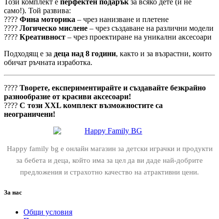
Този комплект е
перфектен подарък
за всяко дете (и не
само!). Той развива:
????
Фина моторика
– чрез нанизване и плетене
????
Логическо мислене
– чрез създаване на различни модели
????
Креативност
– чрез проектиране на уникални аксесоари
Подходящ е за
деца над 8 години
, както и за възрастни, които
обичат ръчната изработка.
????
Творете, експериментирайте и създавайте безкрайно
разнообразие от красиви аксесоари!
????
С този XXL комплект възможностите са
неограничени!
Happy family bg е онлайн магазин за детски играчки и продукти
за бебета и деца, който има за цел да ви даде най-добрите
предложения и страхотно качество на атрактивни цени.
За нас
Общи условия