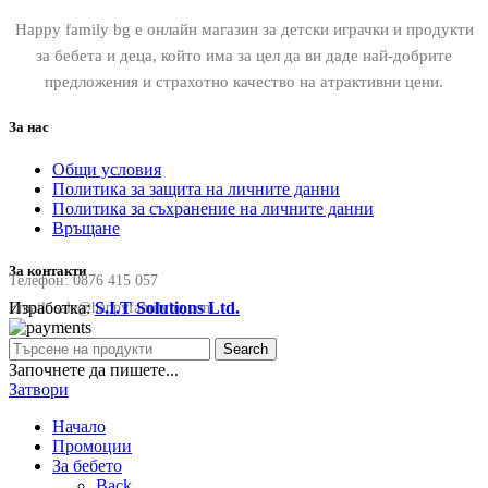
Happy family bg е онлайн магазин за детски играчки и продукти
за бебета и деца, който има за цел да ви даде най-добрите
предложения и страхотно качество на атрактивни цени.
За нас
Общи условия
Политика за защита на личните данни
Политика за съхранение на личните данни
Връщане
За контакти
Телефон:
0876 415 057
Изработка:
S.I.T Solutions Ltd.
Email:
sale@happyfamilybg.com
Search
Започнете да пишете...
Затвори
Начало
Промоции
За бебето
Back