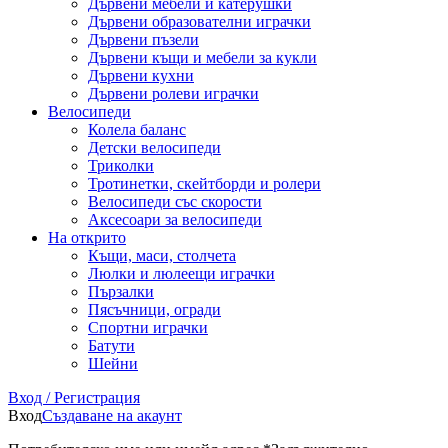
Дървени мебели и катерушки
Дървени образователни играчки
Дървени пъзели
Дървени къщи и мебели за кукли
Дървени кухни
Дървени ролеви играчки
Велосипеди
Колела баланс
Детски велосипеди
Триколки
Тротинетки, скейтборди и ролери
Велосипеди със скорости
Аксесоари за велосипеди
На открито
Къщи, маси, столчета
Люлки и люлеещи играчки
Пързалки
Пясъчници, огради
Спортни играчки
Батути
Шейни
Вход / Регистрация
Вход
Създаване на акаунт