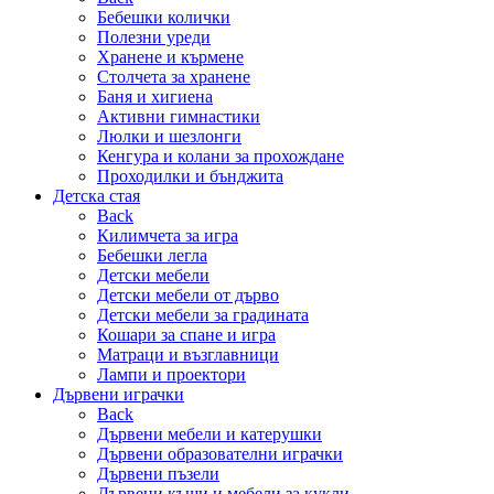
Бебешки колички
Полезни уреди
Хранене и кърмене
Столчета за хранене
Баня и хигиена
Активни гимнастики
Люлки и шезлонги
Кенгура и колани за прохождане
Проходилки и бънджита
Детска стая
Back
Килимчета за игра
Бебешки легла
Детски мебели
Детски мебели от дърво
Детски мебели за градината
Кошари за спане и игра
Матраци и възглавници
Лампи и проектори
Дървени играчки
Back
Дървени мебели и катерушки
Дървени образователни играчки
Дървени пъзели
Дървени къщи и мебели за кукли