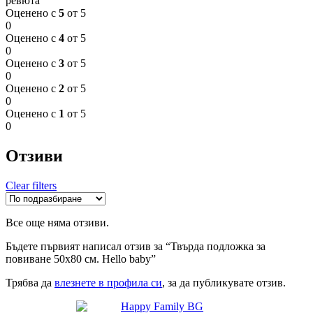
ревюта
Оценено с
5
от 5
0
Оценено с
4
от 5
0
Оценено с
3
от 5
0
Оценено с
2
от 5
0
Оценено с
1
от 5
0
Отзиви
Clear filters
Все още няма отзиви.
Бъдете първият написал отзив за “Твърда подложка за
повиване 50х80 см. Hello baby”
Трябва да
влезнете в профила си
, за да публикувате отзив.