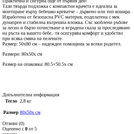
Практична и сигурна още от първия ден!
Тази твърда подложка с компактни крачета е идеална за
монтиране върху бебешко креватче – дървено или тип кошара.
Изработена от безопасна PVC материя, подплатена с мек
дунапрен и стабилна вътрешна вложка. Със заоблени ръбове
за лесно и бързо почистване и вградена скала за проследяване
на ръста на вашето бебе, тя осигурява комфорт и удобство
при всяка смяна на пелените.
Размер: 50х80 см – надежден помощник за всеки родител.
Размери: 80x50x см
Размер на опаковка: 80.5×50.5x см
Допълнителна информация
Тегло
2,8 кг
Размер
80x50x см
Отзиви (0)
Оценено с
0
от 5