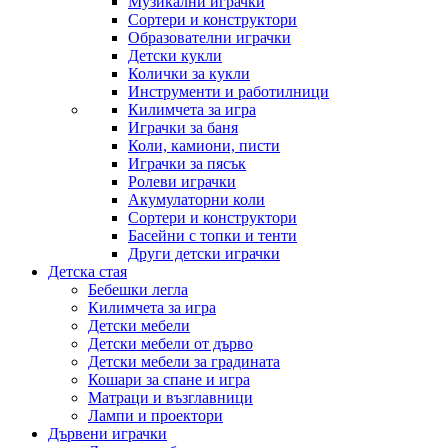
Музикални играчки
Сортери и конструктори
Образователни играчки
Детски кукли
Колички за кукли
Инструменти и работилници
Килимчета за игра
Играчки за баня
Коли, камиони, писти
Играчки за пясък
Ролеви играчки
Акумулаторни коли
Сортери и конструктори
Басейни с топки и тенти
Други детски играчки
Детска стая
Бебешки легла
Килимчета за игра
Детски мебели
Детски мебели от дърво
Детски мебели за градината
Кошари за спане и игра
Матраци и възглавници
Лампи и проектори
Дървени играчки