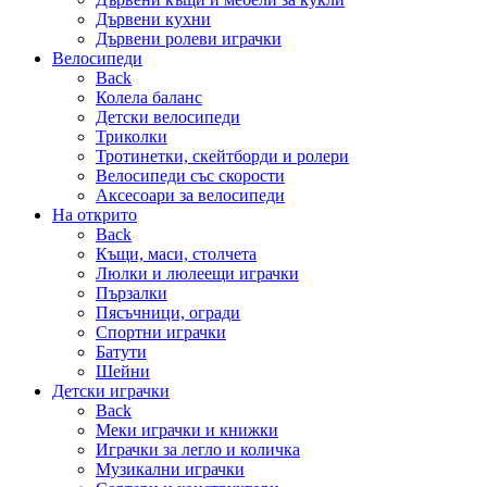
Дървени кухни
Дървени ролеви играчки
Велосипеди
Back
Колела баланс
Детски велосипеди
Триколки
Тротинетки, скейтборди и ролери
Велосипеди със скорости
Аксесоари за велосипеди
На открито
Back
Къщи, маси, столчета
Люлки и люлеещи играчки
Пързалки
Пясъчници, огради
Спортни играчки
Батути
Шейни
Детски играчки
Back
Меки играчки и книжки
Играчки за легло и количка
Музикални играчки