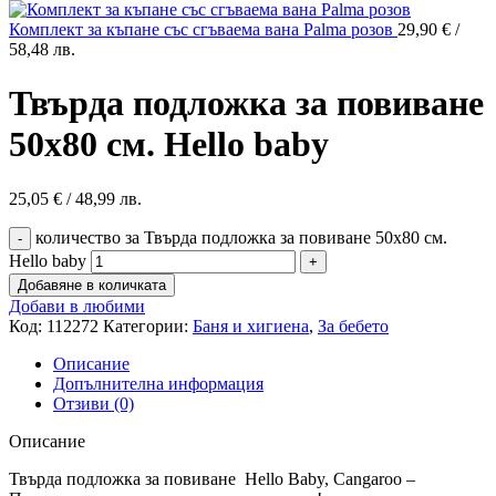
Комплект за къпане със сгъваема вана Palma розов
29,90
€
/
58,48 лв.
Твърда подложка за повиване
50х80 см. Hello baby
25,05
€
/ 48,99 лв.
количество за Твърда подложка за повиване 50х80 см.
Hello baby
Добавяне в количката
Добави в любими
Код:
112272
Категории:
Баня и хигиена
,
За бебето
Описание
Допълнителна информация
Отзиви (0)
Описание
Твърда подложка за повиване Hello Baby, Cangaroo –