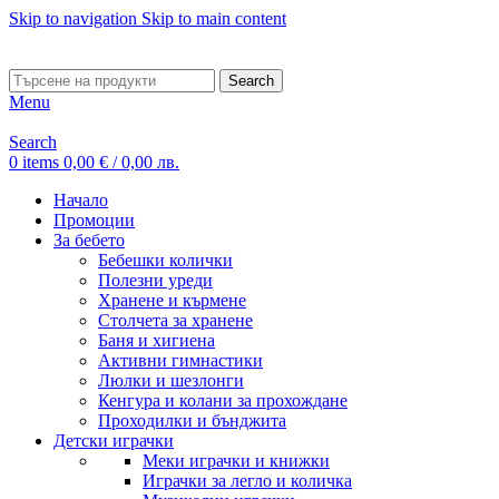
Skip to navigation
Skip to main content
ADD ANYTHING HERE OR JUST REMOVE IT…
Search
Menu
Search
0
items
0,00
€
/ 0,00 лв.
Начало
Промоции
За бебето
Бебешки колички
Полезни уреди
Хранене и кърмене
Столчета за хранене
Баня и хигиена
Активни гимнастики
Люлки и шезлонги
Кенгура и колани за прохождане
Проходилки и бънджита
Детски играчки
Меки играчки и книжки
Играчки за легло и количка