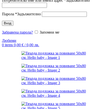
Потребителско име или имейл адрес
*
Задължително
Парола
*
Задължително
Вход
Забравена парола?
Запомни ме
Любими
0
items
0,00
€
/ 0,00 лв.