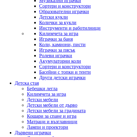
Музикални играчки
Сортери и конструктори
Образователни играчки
Детски кукли
Колички за кукли
Инструменти и работилници
Килимчета за игра
Играчки за баня
Коли, камиони, писти
Играчки за пясък
Ролеви играчки
Акумулаторни коли
Сортери и конструктори
Басейни с топки и тенти
Други детски играчки
Детска стая
Бебешки легла
Килимчета за игра
Детски мебели
Детски мебели от дърво
Детски мебели за градината
Кошари за спане и игра
Матраци и възглавници
Лампи и проектори
Дървени играчки