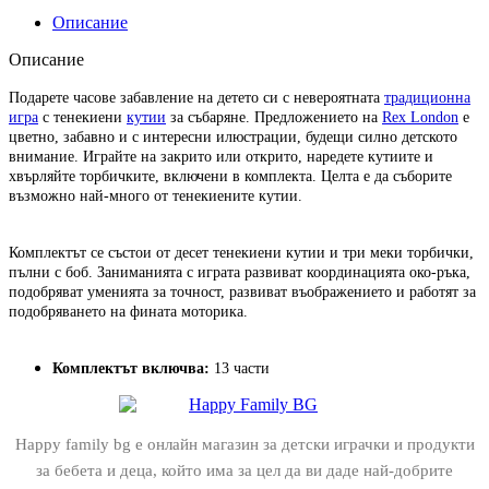
Описание
Описание
Подарете часове забавление на детето си с невероятната
традиционна
игра
с тенекиени
кутии
за събаряне. Предложението на
Rex London
е
цветно, забавно и с интересни илюстрации, будещи силно детското
внимание. Играйте на закрито или открито, наредете кутиите и
хвърляйте торбичките, включени в комплекта. Целта е да съборите
възможно най-много от тенекиените кутии.
Комплектът се състои от десет тенекиени кутии и три меки торбички,
пълни с боб. Заниманията с играта развиват координацията око-ръка,
подобряват уменията за точност, развиват въображението и работят за
подобряването на фината моторика.
Комплектът включва:
13 части
Happy family bg е онлайн магазин за детски играчки и продукти
за бебета и деца, който има за цел да ви даде най-добрите