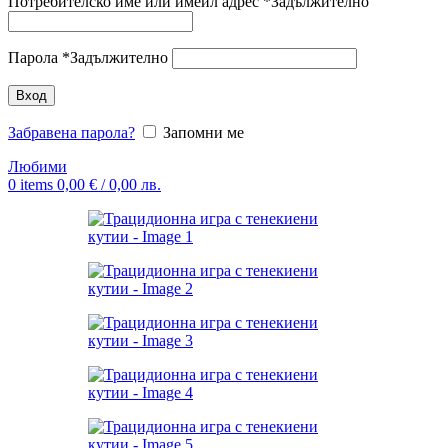
Потребителско име или имейл адрес
*
Задължително
Парола
*
Задължително
Вход
Забравена парола?
Запомни ме
Любими
0
items
0,00
€
/ 0,00 лв.