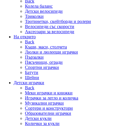
Back
Колела баланс
Детски велосипеди
Триколки
Тротинетки, скейтборди и ролери
Велосипеди със скорости
Аксесоари за велосипеди
На открито
Back
Къщи, маси, столчета
Люлки и люлеещи играчки
Пързалки
Пясъчници, огради
Спортни играчки
Батути
Шейни
Детски играчки
Back
Меки играчки и книжки
Играчки за легло и количка
Музикални играчки
Сортери и конструктори
Образователни играчки
Детски кукли
Колички за кукли