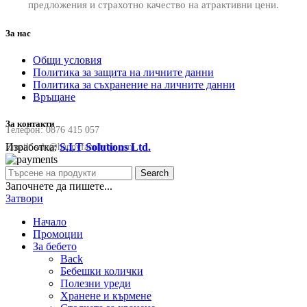
предложения и страхотно качество на атрактивни цени.
За нас
Общи условия
Политика за защита на личните данни
Политика за съхранение на личните данни
Връщане
За контакти
Телефон:
0876 415 057
Изработка:
S.I.T Solutions Ltd.
Email:
sale@happyfamilybg.com
Search
Започнете да пишете...
Затвори
Начало
Промоции
За бебето
Back
Бебешки колички
Полезни уреди
Хранене и кърмене