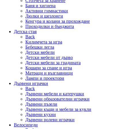
Столчета за хранене
Баня и хигиена
Активни гимнастики
Люлки и шезлонги
Кенгура и колани за прохождане
Проходилки и бънджита
Детска стая
Back
Килимчета за игра
Бебешки легла
Детски мебели
Детски мебели от дърво
Детски мебели за градината
Кошари за спане и игра
Матраци и възглавници
Лампи и проектори
Дървени играчки
Back
Дървени мебели и катерушки
Дървени образователни играчки
Дървени пъзели
Дървени къщи и мебели за кукли
Дървени кухни
Дървени ролеви играчки
Велосипеди