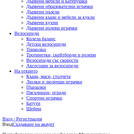
Дървени мебели и катерушки
Дървени образователни играчки
Дървени пъзели
Дървени къщи и мебели за кукли
Дървени кухни
Дървени ролеви играчки
Велосипеди
Колела баланс
Детски велосипеди
Триколки
Тротинетки, скейтборди и ролери
Велосипеди със скорости
Аксесоари за велосипеди
На открито
Къщи, маси, столчета
Люлки и люлеещи играчки
Пързалки
Пясъчници, огради
Спортни играчки
Батути
Шейни
Вход / Регистрация
Вход
Създаване на акаунт