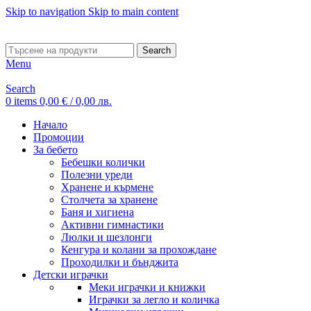
Skip to navigation
Skip to main content
ADD ANYTHING HERE OR JUST REMOVE IT…
Search
Menu
Search
0
items
0,00
€
/ 0,00 лв.
Начало
Промоции
За бебето
Бебешки колички
Полезни уреди
Хранене и кърмене
Столчета за хранене
Баня и хигиена
Активни гимнастики
Люлки и шезлонги
Кенгура и колани за прохождане
Проходилки и бънджита
Детски играчки
Меки играчки и книжки
Играчки за легло и количка