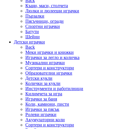
Back
Къщи, маси, столчета
Люлки и люлеещи играчки
Пързалки
Пясъчници, огради
Спортни играчки
Батути
Шейни
Детски играчки
Back
Меки играчки и книжки
Играчки за легло и количка
Музикални играчки
Сортери и конструктори
Образователни играчки
Детски кукли
Колички за кукли
Инструменти и работилници
Килимчета за игра
Играчки за баня
Коли, камиони, писти
Играчки за пясък
Ролеви играчки
Акумулаторни коли
Сортери и конструктори