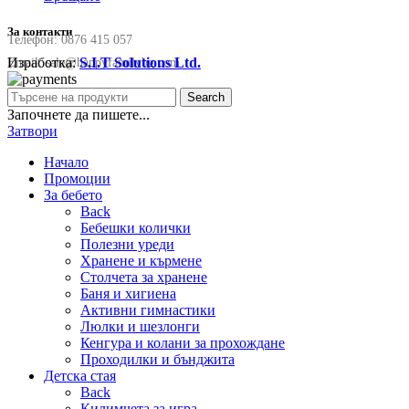
За контакти
Телефон:
0876 415 057
Изработка:
S.I.T Solutions Ltd.
Email:
sale@happyfamilybg.com
Search
Започнете да пишете...
Затвори
Начало
Промоции
За бебето
Back
Бебешки колички
Полезни уреди
Хранене и кърмене
Столчета за хранене
Баня и хигиена
Активни гимнастики
Люлки и шезлонги
Кенгура и колани за прохождане
Проходилки и бънджита
Детска стая
Back
Килимчета за игра