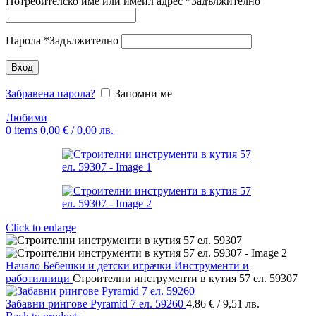
Потребителско име или имейл адрес
*
Задължително
Парола
*
Задължително
Вход
Забравена парола?
Запомни ме
Любими
0
items
0,00
€
/ 0,00 лв.
Click to enlarge
Начало
Бебешки и детски играчки
Инструменти и
работилници
Строителни инструменти в кутия 57 ел. 59307
Забавни рингове Pyramid 7 ел. 59260
4,86
€
/ 9,51 лв.