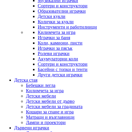
Музикални играчки
Сортери и конструктори
Образователни играчки
Детски кукли
Колички за кукли
Инструменти и работилници
Килимчета за игра
Играчки за баня
Коли, камиони, писти
Играчки за пясък
Ролеви играчки
Акумулаторни коли
Сортери и конструктори
Басейни с топки и тенти
Други детски играчки
Детска стая
Бебешки легла
Килимчета за игра
Детски мебели
Детски мебели от дърво
Детски мебели за градината
Кошари за спане и игра
Матраци и възглавници
Лампи и проектори
Дървени играчки