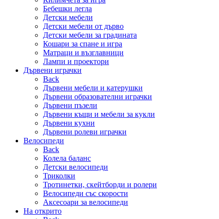
Бебешки легла
Детски мебели
Детски мебели от дърво
Детски мебели за градината
Кошари за спане и игра
Матраци и възглавници
Лампи и проектори
Дървени играчки
Back
Дървени мебели и катерушки
Дървени образователни играчки
Дървени пъзели
Дървени къщи и мебели за кукли
Дървени кухни
Дървени ролеви играчки
Велосипеди
Back
Колела баланс
Детски велосипеди
Триколки
Тротинетки, скейтборди и ролери
Велосипеди със скорости
Аксесоари за велосипеди
На открито