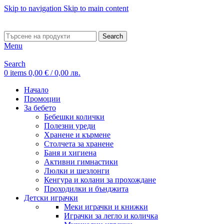
Skip to navigation
Skip to main content
ADD ANYTHING HERE OR JUST REMOVE IT…
Search
Menu
Search
0
items
0,00
€
/ 0,00 лв.
Начало
Промоции
За бебето
Бебешки колички
Полезни уреди
Хранене и кърмене
Столчета за хранене
Баня и хигиена
Активни гимнастики
Люлки и шезлонги
Кенгура и колани за прохождане
Проходилки и бънджита
Детски играчки
Меки играчки и книжки
Играчки за легло и количка