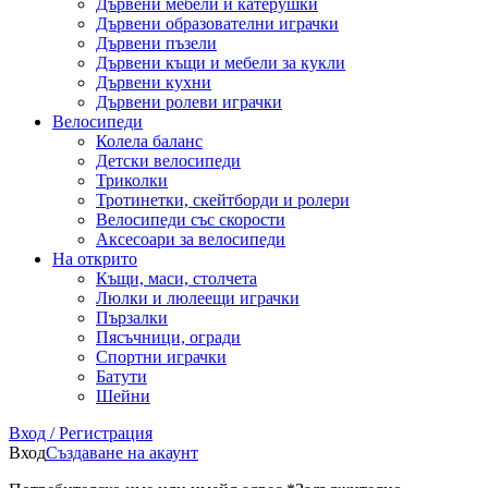
Дървени мебели и катерушки
Дървени образователни играчки
Дървени пъзели
Дървени къщи и мебели за кукли
Дървени кухни
Дървени ролеви играчки
Велосипеди
Колела баланс
Детски велосипеди
Триколки
Тротинетки, скейтборди и ролери
Велосипеди със скорости
Аксесоари за велосипеди
На открито
Къщи, маси, столчета
Люлки и люлеещи играчки
Пързалки
Пясъчници, огради
Спортни играчки
Батути
Шейни
Вход / Регистрация
Вход
Създаване на акаунт