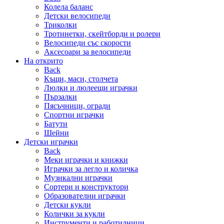
Колела баланс
Детски велосипеди
Триколки
Тротинетки, скейтборди и ролери
Велосипеди със скорости
Аксесоари за велосипеди
На открито
Back
Къщи, маси, столчета
Люлки и люлеещи играчки
Пързалки
Пясъчници, огради
Спортни играчки
Батути
Шейни
Детски играчки
Back
Меки играчки и книжки
Играчки за легло и количка
Музикални играчки
Сортери и конструктори
Образователни играчки
Детски кукли
Колички за кукли
Инструменти и работилници