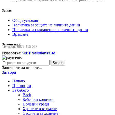
За нас
Общи условия
Политика за защита на личните данни
Политика за съхранение на личните данни
Връщане
За контакти
Телефон:
0876 415 057
Изработка:
S.I.T Solutions Ltd.
Email:
sale@happyfamilybg.com
Search
Започнете да пишете...
Затвори
Начало
Промоции
За бебето
Back
Бебешки колички
Полезни уреди
Хранене и кърмене
Столчета за хранене