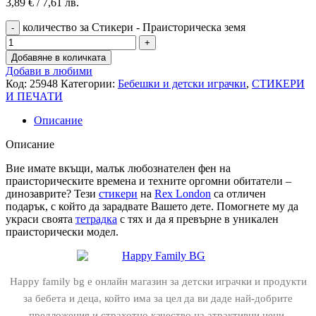
3,89
€
/ 7,61 лв.
количество за Стикери - Праисторическа земя
Добавяне в количката
Добави в любими
Код:
25948
Категории:
Бебешки и детски играчки
,
СТИКЕРИ
И ПЕЧАТИ
Описание
Описание
Вие имате вкъщи, малък любознателен фен на
праисторическите времена и техните оргомни обитатели –
динозаврите? Тези
стикери
на
Rex London
са отличен
подарък, с който да зарадвате Вашето дете. Помогнете му да
украси своята
тетрадка
с тях и да я превърне в уникален
праисторически модел.
Happy family bg е онлайн магазин за детски играчки и продукти
за бебета и деца, който има за цел да ви даде най-добрите
предложения и страхотно качество на атрактивни цени.