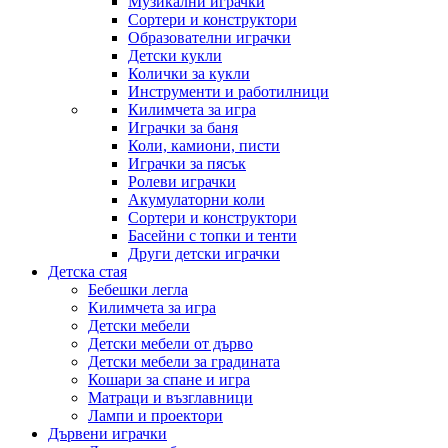
Музикални играчки
Сортери и конструктори
Образователни играчки
Детски кукли
Колички за кукли
Инструменти и работилници
Килимчета за игра
Играчки за баня
Коли, камиони, писти
Играчки за пясък
Ролеви играчки
Акумулаторни коли
Сортери и конструктори
Басейни с топки и тенти
Други детски играчки
Детска стая
Бебешки легла
Килимчета за игра
Детски мебели
Детски мебели от дърво
Детски мебели за градината
Кошари за спане и игра
Матраци и възглавници
Лампи и проектори
Дървени играчки