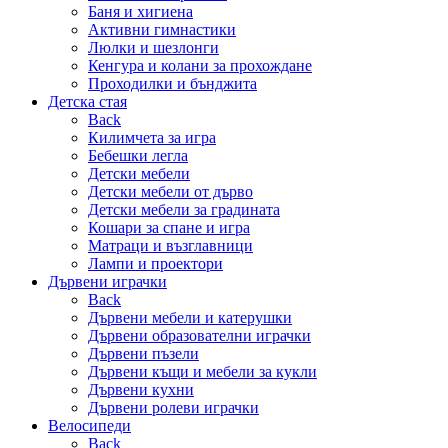
Баня и хигиена
Активни гимнастики
Люлки и шезлонги
Кенгура и колани за прохождане
Проходилки и бънджита
Детска стая
Back
Килимчета за игра
Бебешки легла
Детски мебели
Детски мебели от дърво
Детски мебели за градината
Кошари за спане и игра
Матраци и възглавници
Лампи и проектори
Дървени играчки
Back
Дървени мебели и катерушки
Дървени образователни играчки
Дървени пъзели
Дървени къщи и мебели за кукли
Дървени кухни
Дървени ролеви играчки
Велосипеди
Back