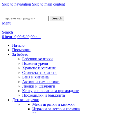
Skip to navigation
Skip to main content
ADD ANYTHING HERE OR JUST REMOVE IT…
Search
Menu
Search
0
items
0,00
€
/ 0,00 лв.
Начало
Промоции
За бебето
Бебешки колички
Полезни уреди
Хранене и кърмене
Столчета за хранене
Баня и хигиена
Активни гимнастики
Люлки и шезлонги
Кенгура и колани за прохождане
Проходилки и бънджита
Детски играчки
Меки играчки и книжки
Играчки за легло и количка