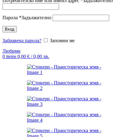
Потребителско име или имейл адрес
*
Задължително
Парола
*
Задължително
Вход
Забравена парола?
Запомни ме
Любими
0
items
0,00
€
/ 0,00 лв.