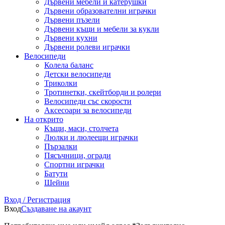
Дървени мебели и катерушки
Дървени образователни играчки
Дървени пъзели
Дървени къщи и мебели за кукли
Дървени кухни
Дървени ролеви играчки
Велосипеди
Колела баланс
Детски велосипеди
Триколки
Тротинетки, скейтборди и ролери
Велосипеди със скорости
Аксесоари за велосипеди
На открито
Къщи, маси, столчета
Люлки и люлеещи играчки
Пързалки
Пясъчници, огради
Спортни играчки
Батути
Шейни
Вход / Регистрация
Вход
Създаване на акаунт