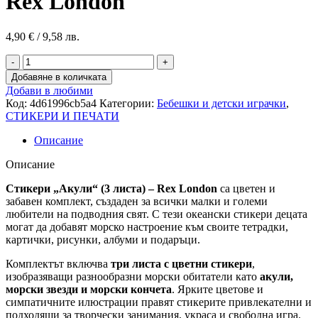
Rex London
4,90
€
/ 9,58 лв.
Добавяне в количката
Добави в любими
Код:
4d61996cb5a4
Категории:
Бебешки и детски играчки
,
СТИКЕРИ И ПЕЧАТИ
Описание
Описание
Стикери „Акули“ (3 листа) – Rex London
са цветен и
забавен комплект, създаден за всички малки и големи
любители на подводния свят. С тези океански стикери децата
могат да добавят морско настроение към своите тетрадки,
картички, рисунки, албуми и подаръци.
Комплектът включва
три листа с цветни стикери
,
изобразяващи разнообразни морски обитатели като
акули,
морски звезди и морски кончета
. Ярките цветове и
симпатичните илюстрации правят стикерите привлекателни и
подходящи за творчески занимания, украса и свободна игра.