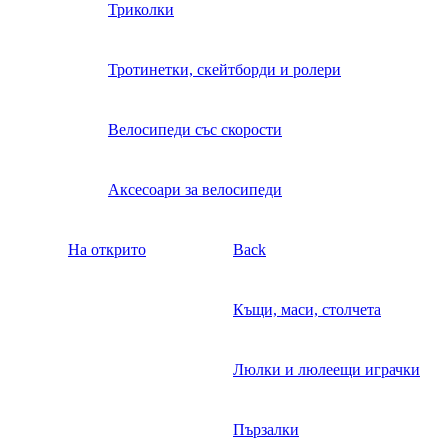
Триколки
Тротинетки, скейтборди и ролери
Велосипеди със скорости
Аксесоари за велосипеди
На открито
Back
Къщи, маси, столчета
Люлки и люлеещи играчки
Пързалки