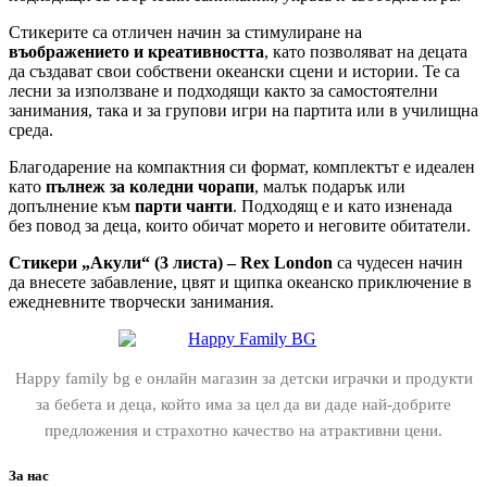
Стикерите са отличен начин за стимулиране на
въображението и креативността
, като позволяват на децата
да създават свои собствени океански сцени и истории. Те са
лесни за използване и подходящи както за самостоятелни
занимания, така и за групови игри на партита или в училищна
среда.
Благодарение на компактния си формат, комплектът е идеален
като
пълнеж за коледни чорапи
, малък подарък или
допълнение към
парти чанти
. Подходящ е и като изненада
без повод за деца, които обичат морето и неговите обитатели.
Стикери „Акули“ (3 листа) – Rex London
са чудесен начин
да внесете забавление, цвят и щипка океанско приключение в
ежедневните творчески занимания.
Happy family bg е онлайн магазин за детски играчки и продукти
за бебета и деца, който има за цел да ви даде най-добрите
предложения и страхотно качество на атрактивни цени.
За нас