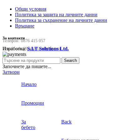
Общи условия
Политика за защита на личните данни
Политика за съхранение на личните данни
Връщане
За контакти
Телефон:
0876 415 057
Изработка:
S.I.T Solutions Ltd.
Email:
sale@happyfamilybg.com
Search
Започнете да пишете...
Затвори
Начало
Промоции
За
Back
бебето