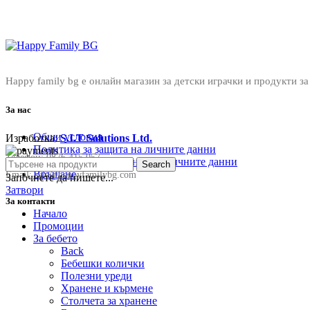
Happy family bg е онлайн магазин за детски играчки и продукти за
За нас
Общи условия
Изработка:
S.I.T Solutions Ltd.
Политика за защита на личните данни
Телефон:
0876 415 057
Политика за съхранение на личните данни
Search
Връщане
Email:
sale@happyfamilybg.com
Започнете да пишете...
Затвори
За контакти
Начало
Промоции
За бебето
Back
Бебешки колички
Полезни уреди
Хранене и кърмене
Столчета за хранене