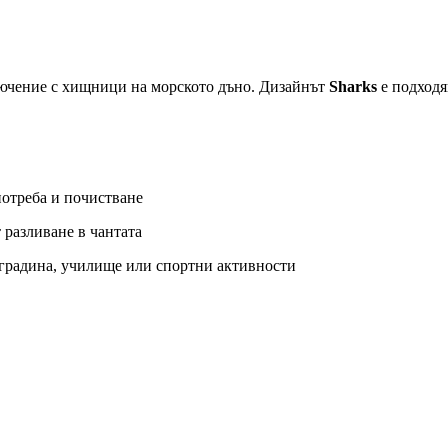
ключение с хищници на морското дъно. Дизайнът
Sharks
е подходя
употреба и почистване
 разливане в чантата
а градина, училище или спортни активности