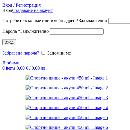
Вход / Регистрация
Вход
Създаване на акаунт
Потребителско име или имейл адрес
*
Задължително
Парола
*
Задължително
Вход
Забравена парола?
Запомни ме
Любими
0
items
0,00
€
/ 0,00 лв.