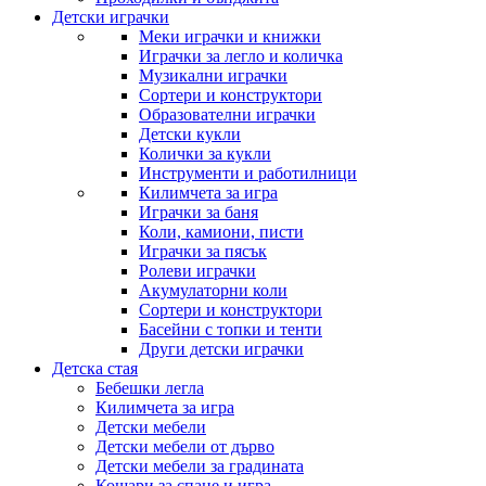
Детски играчки
Меки играчки и книжки
Играчки за легло и количка
Музикални играчки
Сортери и конструктори
Образователни играчки
Детски кукли
Колички за кукли
Инструменти и работилници
Килимчета за игра
Играчки за баня
Коли, камиони, писти
Играчки за пясък
Ролеви играчки
Акумулаторни коли
Сортери и конструктори
Басейни с топки и тенти
Други детски играчки
Детска стая
Бебешки легла
Килимчета за игра
Детски мебели
Детски мебели от дърво
Детски мебели за градината
Кошари за спане и игра