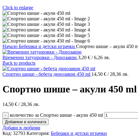
Click to enlarge
Начало
Бебешки и детски играчки
Спортно шише – акули 450 m
Временни татуировки - Динозаври
3,20
€
/ 6,26 лв.
Back to products
Спортно шише - бебета динозаври 450 ml
14,50
€
/ 28,36 лв.
Спортно шише – акули 450 ml
14,50
€
/ 28,36 лв.
количество за Спортно шише - акули 450 ml
Добавяне в количката
Добави в любими
Код:
32793
Категория:
Бебешки и детски играчки