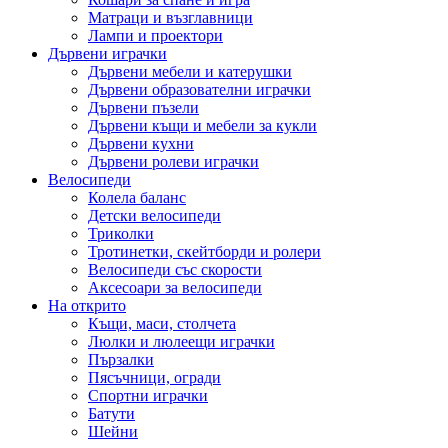
Матраци и възглавници
Лампи и проектори
Дървени играчки
Дървени мебели и катерушки
Дървени образователни играчки
Дървени пъзели
Дървени къщи и мебели за кукли
Дървени кухни
Дървени ролеви играчки
Велосипеди
Колела баланс
Детски велосипеди
Триколки
Тротинетки, скейтборди и ролери
Велосипеди със скорости
Аксесоари за велосипеди
На открито
Къщи, маси, столчета
Люлки и люлеещи играчки
Пързалки
Пясъчници, огради
Спортни играчки
Батути
Шейни