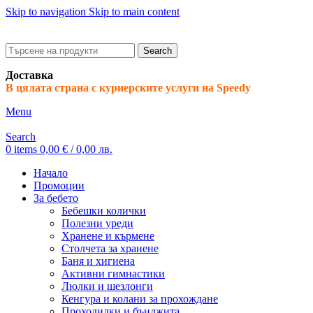
Skip to navigation
Skip to main content
ADD ANYTHING HERE OR JUST REMOVE IT…
Search
Доставка
В цялата страна с куриерските услуги на Speedy
Menu
Search
0
items
0,00
€
/ 0,00 лв.
Начало
Промоции
За бебето
Бебешки колички
Полезни уреди
Хранене и кърмене
Столчета за хранене
Баня и хигиена
Активни гимнастики
Люлки и шезлонги
Кенгура и колани за прохождане
Проходилки и бънджита