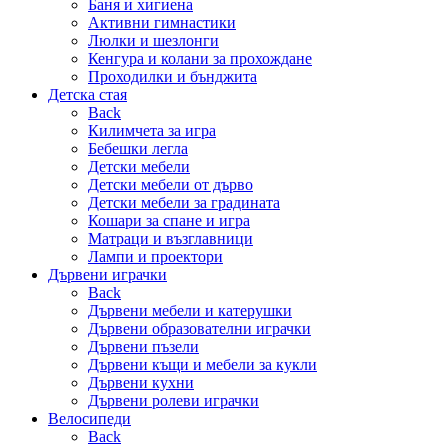
Баня и хигиена
Активни гимнастики
Люлки и шезлонги
Кенгура и колани за прохождане
Проходилки и бънджита
Детска стая
Back
Килимчета за игра
Бебешки легла
Детски мебели
Детски мебели от дърво
Детски мебели за градината
Кошари за спане и игра
Матраци и възглавници
Лампи и проектори
Дървени играчки
Back
Дървени мебели и катерушки
Дървени образователни играчки
Дървени пъзели
Дървени къщи и мебели за кукли
Дървени кухни
Дървени ролеви играчки
Велосипеди
Back