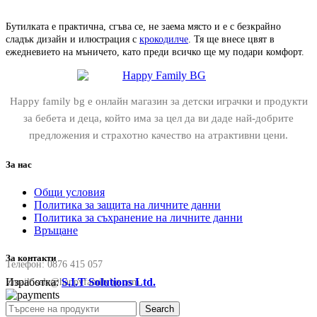
Бутилката е практична, сгъва се, не заема място и е с безкрайно
сладък дизайн и илюстрация с
крокодилче
. Тя ще внесе цвят в
ежедневието на мъничето, като преди всичко ще му подари комфорт.
Happy family bg е онлайн магазин за детски играчки и продукти
за бебета и деца, който има за цел да ви даде най-добрите
предложения и страхотно качество на атрактивни цени.
За нас
Общи условия
Политика за защита на личните данни
Политика за съхранение на личните данни
Връщане
За контакти
Телефон:
0876 415 057
Изработка:
S.I.T Solutions Ltd.
Email:
sale@happyfamilybg.com
Search