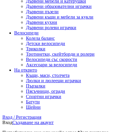
Дървени мебели и катерушки
Дървени образователни играчки
Дървени пъзели
Дървени къщи и мебели за кукли
Дървени кухни
Дървени ролеви играчки
Велосипеди
Колела баланс
Детски велосипеди
Триколки
Тротинетки, скейтборди и ролери
Велосипеди със скорости
Аксесоари за велосипеди
На открито
Къщи, маси, столчета
Люлки и люлеещи играчки
Пързалки
Пясъчници, огради
Спортни играчки
Батути
Шейни
Вход / Регистрация
Вход
Създаване на акаунт