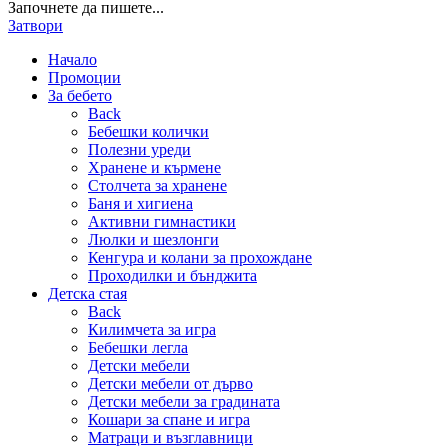
Започнете да пишете...
Затвори
Начало
Промоции
За бебето
Back
Бебешки колички
Полезни уреди
Хранене и кърмене
Столчета за хранене
Баня и хигиена
Активни гимнастики
Люлки и шезлонги
Кенгура и колани за прохождане
Проходилки и бънджита
Детска стая
Back
Килимчета за игра
Бебешки легла
Детски мебели
Детски мебели от дърво
Детски мебели за градината
Кошари за спане и игра
Матраци и възглавници