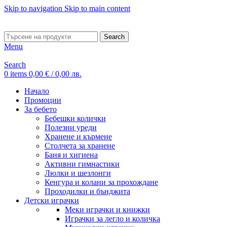
Skip to navigation
Skip to main content
ADD ANYTHING HERE OR JUST REMOVE IT…
Search
Menu
Search
0
items
0,00
€
/ 0,00 лв.
Начало
Промоции
За бебето
Бебешки колички
Полезни уреди
Хранене и кърмене
Столчета за хранене
Баня и хигиена
Активни гимнастики
Люлки и шезлонги
Кенгура и колани за прохождане
Проходилки и бънджита
Детски играчки
Меки играчки и книжки
Играчки за легло и количка