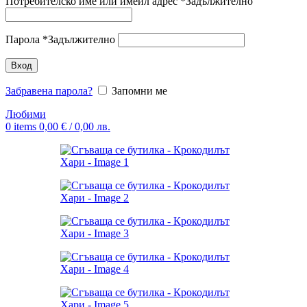
Потребителско име или имейл адрес
*
Задължително
Парола
*
Задължително
Вход
Забравена парола?
Запомни ме
Любими
0
items
0,00
€
/ 0,00 лв.