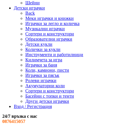
Шейни
Детски играчки
Back
Меки играчки и книжки
Играчки за легло и количка
Музикални играчки
Сортери и конструктори
Образователни играчки
Детски кукли
Колички за кукли
Инструменти и работилници
Килимчета за игра
Играчки за баня
Коли, камиони, писти
Играчки за пясък
Ролеви играчки
Акумулаторни коли
Сортери и конструктори
Басейни с топки и тенти
Други детски играчки
Вход / Регистрация
24/7 връзка с нас
0876415057