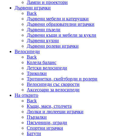
Лампи и проектори
Дървени играчки
Back
Дървени мебели и катерушки
Дървени образователни играчки
Дървени пъзели
Дървени къщи и мебели за кукли
Дървени кухни
Дървени ролеви играчки
Велосипеди
Back
Колела баланс
Детски велосипеди
Триколки
Тротинетки, скейтборди и ролери
Велосипеди със скорости
Аксесоари за велосипеди
На открито
Back
Къщи, маси, столчета
Люлки и люлеещи играчки
Пързалки
Пясъчници, огради
Спортни играчки
Батути