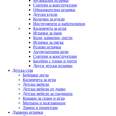
Музикални играчки
Сортери и конструктори
Образователни играчки
Детски кукли
Колички за кукли
Инструменти и работилници
Килимчета за игра
Играчки за баня
Коли, камиони, писти
Играчки за пясък
Ролеви играчки
Акумулаторни коли
Сортери и конструктори
Басейни с топки и тенти
Други детски играчки
Детска стая
Бебешки легла
Килимчета за игра
Детски мебели
Детски мебели от дърво
Детски мебели за градината
Кошари за спане и игра
Матраци и възглавници
Лампи и проектори
Дървени играчки