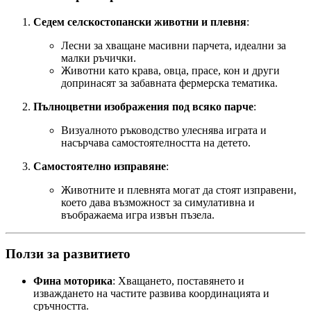
Седем селскостопански животни и плевня
:
Лесни за хващане масивни парчета, идеални за
малки ръчички.
Животни като крава, овца, прасе, кон и други
допринасят за забавната фермерска тематика.
Пълноцветни изображения под всяко парче
:
Визуалното ръководство улеснява играта и
насърчава самостоятелността на детето.
Самостоятелно изправяне
:
Животните и плевнята могат да стоят изправени,
което дава възможност за симулативна и
въображаема игра извън пъзела.
Ползи за развитието
Фина моторика
: Хващането, поставянето и
изваждането на частите развива координацията и
сръчността.