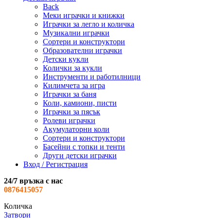
Back
Меки играчки и книжки
Играчки за легло и количка
Музикални играчки
Сортери и конструктори
Образователни играчки
Детски кукли
Колички за кукли
Инструменти и работилници
Килимчета за игра
Играчки за баня
Коли, камиони, писти
Играчки за пясък
Ролеви играчки
Акумулаторни коли
Сортери и конструктори
Басейни с топки и тенти
Други детски играчки
Вход / Регистрация
24/7 връзка с нас
0876415057
Количка
Затвори