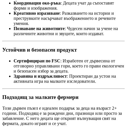
Координация око-ръка
: Децата учат да съпоставят
форми и изображения.
Креативно изразяване
: Разказването на истории и
преструвките насърчават въображението и речевите
умения.
Познаване на животните
: Чудесен начин за учене на
различните животни и звуците, които издават.
Устойчив и безопасен продукт
Сертифициран по FSC
: Изработен от дървесина от
отговорно управлявани гори, което го прави екологичен
и безопасен избор за децата.
Здравина и издръжливост
: Проектиран да устои на
активната игра на малките изследователи.
Подходящ за малките фермери
Този дървен пъзел е идеален подарък за деца на възраст 2+
години. Подходящ е за рождени дни, празници или просто за
забавление. С него децата ще открият вълнуващия свят на
фермата, докато играят и се учат.