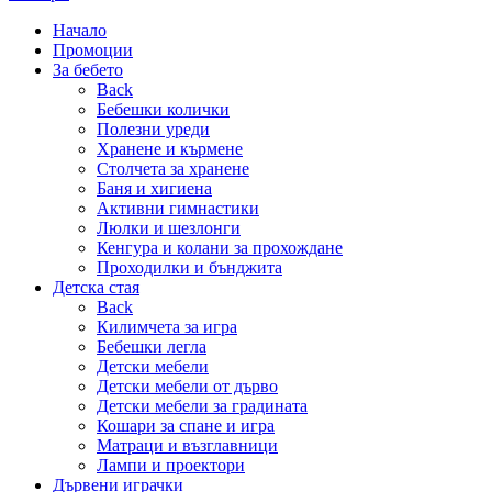
Начало
Промоции
За бебето
Back
Бебешки колички
Полезни уреди
Хранене и кърмене
Столчета за хранене
Баня и хигиена
Активни гимнастики
Люлки и шезлонги
Кенгура и колани за прохождане
Проходилки и бънджита
Детска стая
Back
Килимчета за игра
Бебешки легла
Детски мебели
Детски мебели от дърво
Детски мебели за градината
Кошари за спане и игра
Матраци и възглавници
Лампи и проектори
Дървени играчки