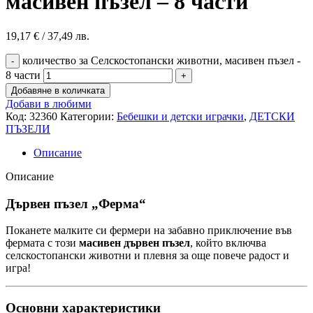
масивен пъзел – 8 части
19,17
€
/ 37,49 лв.
количество за Селскостопански животни, масивен пъзел -
8 части
Добавяне в количката
Добави в любими
Код:
32360
Категории:
Бебешки и детски играчки
,
ДЕТСКИ
ПЪЗЕЛИ
Описание
Описание
Дървен пъзел „Ферма“
Поканете малките си фермери на забавно приключение във
фермата с този
масивен дървен пъзел
, който включва
селскостопански животни и плевня за още повече радост и
игра!
Основни характеристики