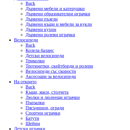
Back
Дървени мебели и катерушки
Дървени образователни играчки
Дървени пъзели
Дървени къщи и мебели за кукли
Дървени кухни
Дървени ролеви играчки
Велосипеди
Back
Колела баланс
Детски велосипеди
Триколки
Тротинетки, скейтборди и ролери
Велосипеди със скорости
Аксесоари за велосипеди
На открито
Back
Къщи, маси, столчета
Люлки и люлеещи играчки
Пързалки
Пясъчници, огради
Спортни играчки
Батути
Шейни
Детски играчки