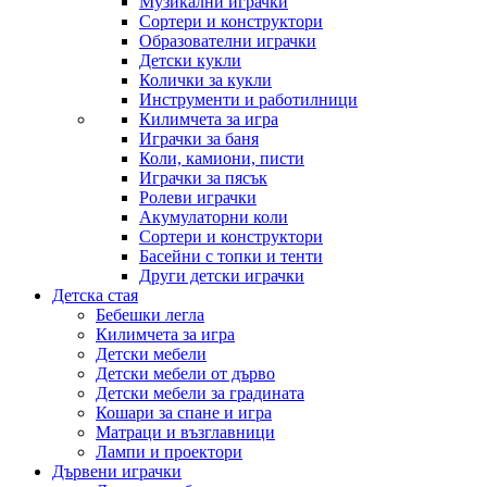
Музикални играчки
Сортери и конструктори
Образователни играчки
Детски кукли
Колички за кукли
Инструменти и работилници
Килимчета за игра
Играчки за баня
Коли, камиони, писти
Играчки за пясък
Ролеви играчки
Акумулаторни коли
Сортери и конструктори
Басейни с топки и тенти
Други детски играчки
Детска стая
Бебешки легла
Килимчета за игра
Детски мебели
Детски мебели от дърво
Детски мебели за градината
Кошари за спане и игра
Матраци и възглавници
Лампи и проектори
Дървени играчки