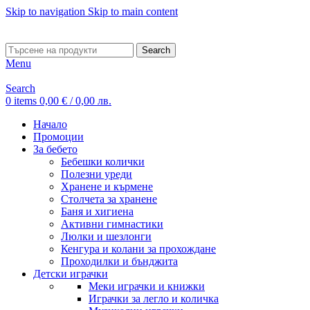
Skip to navigation
Skip to main content
ADD ANYTHING HERE OR JUST REMOVE IT…
Search
Menu
Search
0
items
0,00
€
/ 0,00 лв.
Начало
Промоции
За бебето
Бебешки колички
Полезни уреди
Хранене и кърмене
Столчета за хранене
Баня и хигиена
Активни гимнастики
Люлки и шезлонги
Кенгура и колани за прохождане
Проходилки и бънджита
Детски играчки
Меки играчки и книжки
Играчки за легло и количка