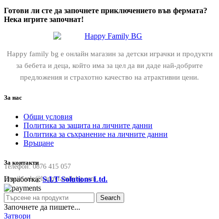
Готови ли сте да започнете приключението във фермата?
Нека игрите започнат!
Happy family bg е онлайн магазин за детски играчки и продукти
за бебета и деца, който има за цел да ви даде най-добрите
предложения и страхотно качество на атрактивни цени.
За нас
Общи условия
Политика за защита на личните данни
Политика за съхранение на личните данни
Връщане
За контакти
Телефон:
0876 415 057
Изработка:
S.I.T Solutions Ltd.
Email:
sale@happyfamilybg.com
Search
Започнете да пишете...
Затвори