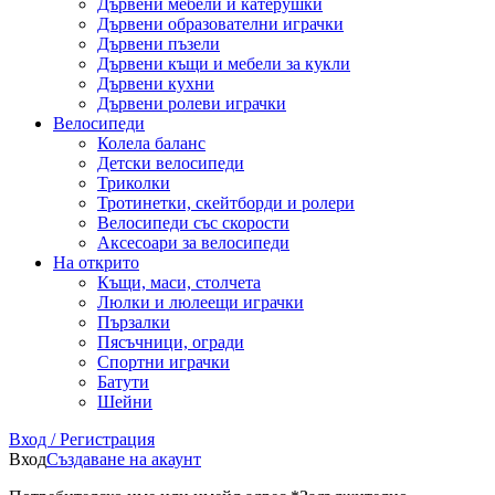
Дървени мебели и катерушки
Дървени образователни играчки
Дървени пъзели
Дървени къщи и мебели за кукли
Дървени кухни
Дървени ролеви играчки
Велосипеди
Колела баланс
Детски велосипеди
Триколки
Тротинетки, скейтборди и ролери
Велосипеди със скорости
Аксесоари за велосипеди
На открито
Къщи, маси, столчета
Люлки и люлеещи играчки
Пързалки
Пясъчници, огради
Спортни играчки
Батути
Шейни
Вход / Регистрация
Вход
Създаване на акаунт