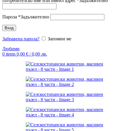
Потребителско име или имейл адрес
*
Задължително
Парола
*
Задължително
Вход
Забравена парола?
Запомни ме
Любими
0
items
0,00
€
/ 0,00 лв.