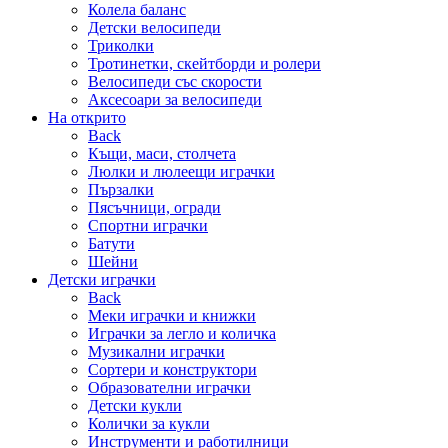
Колела баланс
Детски велосипеди
Триколки
Тротинетки, скейтборди и ролери
Велосипеди със скорости
Аксесоари за велосипеди
На открито
Back
Къщи, маси, столчета
Люлки и люлеещи играчки
Пързалки
Пясъчници, огради
Спортни играчки
Батути
Шейни
Детски играчки
Back
Меки играчки и книжки
Играчки за легло и количка
Музикални играчки
Сортери и конструктори
Образователни играчки
Детски кукли
Колички за кукли
Инструменти и работилници