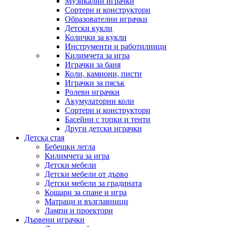
Музикални играчки
Сортери и конструктори
Образователни играчки
Детски кукли
Колички за кукли
Инструменти и работилници
Килимчета за игра
Играчки за баня
Коли, камиони, писти
Играчки за пясък
Ролеви играчки
Акумулаторни коли
Сортери и конструктори
Басейни с топки и тенти
Други детски играчки
Детска стая
Бебешки легла
Килимчета за игра
Детски мебели
Детски мебели от дърво
Детски мебели за градината
Кошари за спане и игра
Матраци и възглавници
Лампи и проектори
Дървени играчки