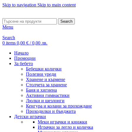
Skip to navigation
Skip to main content
ADD ANYTHING HERE OR JUST REMOVE IT…
Search
Menu
Search
0
items
0,00
€
/ 0,00 лв.
Начало
Промоции
За бебето
Бебешки колички
Полезни уреди
Хранене и кърмене
Столчета за хранене
Баня и хигиена
Активни гимнастики
Люлки и шезлонги
Кенгура и колани за прохождане
Проходилки и бънджита
Детски играчки
Меки играчки и книжки
Играчки за легло и количка