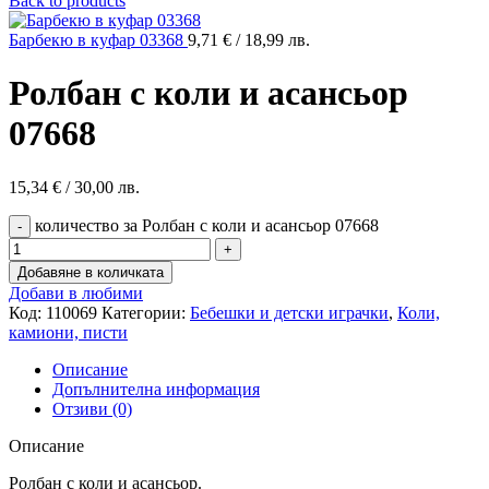
Back to products
Барбекю в куфар 03368
9,71
€
/ 18,99 лв.
Ролбан с коли и асансьор
07668
15,34
€
/ 30,00 лв.
количество за Ролбан с коли и асансьор 07668
Добавяне в количката
Добави в любими
Код:
110069
Категории:
Бебешки и детски играчки
,
Коли,
камиони, писти
Описание
Допълнителна информация
Отзиви (0)
Описание
Ролбан с коли и асансьор.