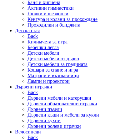
Баня и хигиена
Активни гимнастики
Люлки и шезлонги
Кенгура и колани за прохождане
Проходилки и бънджита
Детска стая
Back
Килимчета за игра
Бебешки легла
Детски мебели
Детски мебели от дърво
Детски мебели за градината
Кошари за спане и игра
Матраци и възглавници
Лампи и проектори
Дървени играчки
Back
Дървени мебели и катерушки
Дървени образователни играчки
Дървени пъзели
Дървени къщи и мебели за кукли
Дървени кухни
Дървени ролеви играчки
Велосипеди
Back