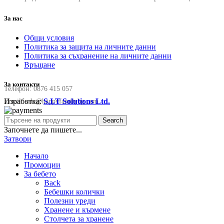
За нас
Общи условия
Политика за защита на личните данни
Политика за съхранение на личните данни
Връщане
За контакти
Телефон:
0876 415 057
Изработка:
S.I.T Solutions Ltd.
Email:
sale@happyfamilybg.com
Search
Започнете да пишете...
Затвори
Начало
Промоции
За бебето
Back
Бебешки колички
Полезни уреди
Хранене и кърмене
Столчета за хранене