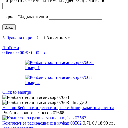
Потребителско име или имейл адрес
*
Задължително
Парола
*
Задължително
Вход
Забравена парола?
Запомни ме
Любими
0
items
0,00
€
/ 0,00 лв.
Click to enlarge
Начало
Бебешки и детски играчки
Коли, камиони, писти
Ролбан с коли и асансьор 07668
Комплект за разкрасяване в куфар 03562
9,71
€
/ 18,99 лв.