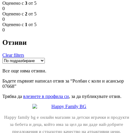
Оценено с
3
от 5
0
Оценено с
2
от 5
0
Оценено с
1
от 5
0
Отзиви
Clear filters
Все още няма отзиви.
Бъдете първият написал отзив за “Ролбан с коли и асансьор
07668”
Трябва да
влезнете в профила си
, за да публикувате отзив.
Happy family bg е онлайн магазин за детски играчки и продукти
за бебета и деца, който има за цел да ви даде най-добрите
предложения и страхотно качество на атрактивни цени.