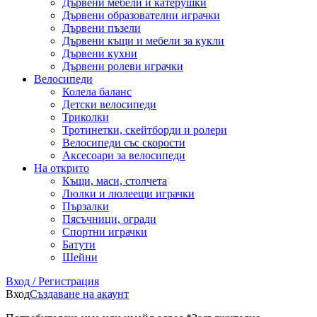
Дървени мебели и катерушки
Дървени образователни играчки
Дървени пъзели
Дървени къщи и мебели за кукли
Дървени кухни
Дървени ролеви играчки
Велосипеди
Колела баланс
Детски велосипеди
Триколки
Тротинетки, скейтборди и ролери
Велосипеди със скорости
Аксесоари за велосипеди
На открито
Къщи, маси, столчета
Люлки и люлеещи играчки
Пързалки
Пясъчници, огради
Спортни играчки
Батути
Шейни
Вход / Регистрация
Вход
Създаване на акаунт