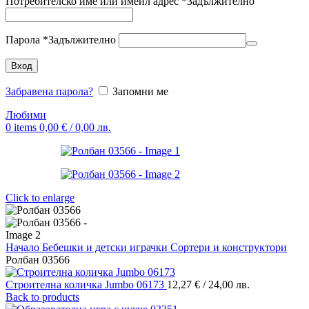
Потребителско име или имейл адрес
*
Задължително
Парола
*
Задължително
Вход
Забравена парола?
Запомни ме
Любими
0
items
0,00
€
/ 0,00 лв.
Click to enlarge
Начало
Бебешки и детски играчки
Сортери и конструктори
Ролбан 03566
Строителна количка Jumbo 06173
12,27
€
/ 24,00 лв.
Back to products