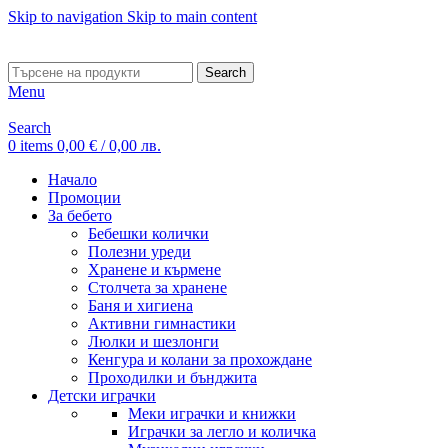
Skip to navigation
Skip to main content
ADD ANYTHING HERE OR JUST REMOVE IT…
Search
Menu
Search
0
items
0,00
€
/ 0,00 лв.
Начало
Промоции
За бебето
Бебешки колички
Полезни уреди
Хранене и кърмене
Столчета за хранене
Баня и хигиена
Активни гимнастики
Люлки и шезлонги
Кенгура и колани за прохождане
Проходилки и бънджита
Детски играчки
Меки играчки и книжки
Играчки за легло и количка