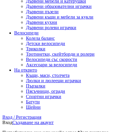
Дървени мебели и катерушки
Дървени образователни играчки
Дървени пъзели
Дървени къщи и мебели за кукли
Дървени кухни
Дървени ролеви играчки
Велосипеди
Колела баланс
Детски велосипеди
Триколки
Тротинетки, скейтборди и ролери
Велосипеди със скорости
Аксесоари за велосипеди
На открито
Къщи, маси, столчета
Люлки и люлеещи играчки
Пързалки
Пясъчници, огради
Спортни играчки
Батути
Шейни
Вход / Регистрация
Вход
Създаване на акаунт