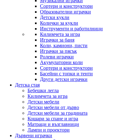
Музикални играчки
Сортери и конструктори
Образователни играчки
Детски кукли
Колички за кукли
Инструменти и работилници
Килимчета за игра
Играчки за баня
Коли, камиони, писти
Играчки за пясък
Ролеви играчки
Акумулаторни коли
Сортери и конструктори
Басейни с топки и тенти
Други детски играчки
Детска стая
Бебешки легла
Килимчета за игра
Детски мебели
Детски мебели от дърво
Детски мебели за градината
Кошари за спане и игра
Матраци и възглавници
Лампи и проектори
Дървени играчки