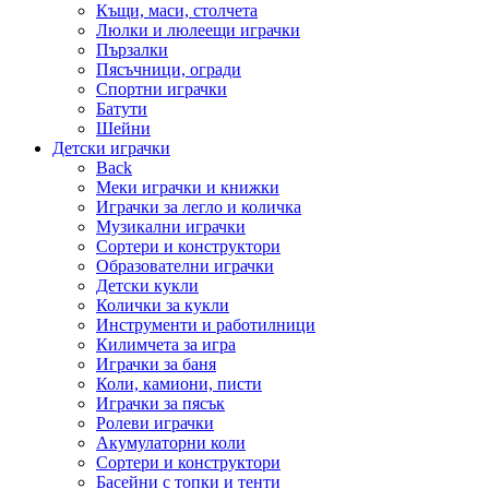
Къщи, маси, столчета
Люлки и люлеещи играчки
Пързалки
Пясъчници, огради
Спортни играчки
Батути
Шейни
Детски играчки
Back
Меки играчки и книжки
Играчки за легло и количка
Музикални играчки
Сортери и конструктори
Образователни играчки
Детски кукли
Колички за кукли
Инструменти и работилници
Килимчета за игра
Играчки за баня
Коли, камиони, писти
Играчки за пясък
Ролеви играчки
Акумулаторни коли
Сортери и конструктори
Басейни с топки и тенти