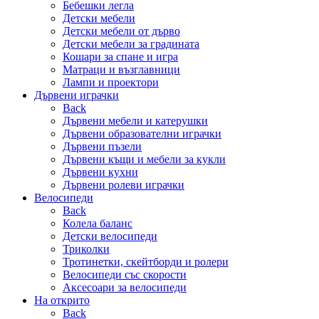
Бебешки легла
Детски мебели
Детски мебели от дърво
Детски мебели за градината
Кошари за спане и игра
Матраци и възглавници
Лампи и проектори
Дървени играчки
Back
Дървени мебели и катерушки
Дървени образователни играчки
Дървени пъзели
Дървени къщи и мебели за кукли
Дървени кухни
Дървени ролеви играчки
Велосипеди
Back
Колела баланс
Детски велосипеди
Триколки
Тротинетки, скейтборди и ролери
Велосипеди със скорости
Аксесоари за велосипеди
На открито
Back