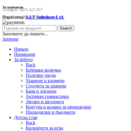
За контакти
Телефон:
0876 415 057
Изработка:
S.I.T Solutions Ltd.
Email:
sale@happyfamilybg.com
Search
Започнете да пишете...
Затвори
Начало
Промоции
За бебето
Back
Бебешки колички
Полезни уреди
Хранене и кърмене
Столчета за хранене
Баня и хигиена
Активни гимнастики
Люлки и шезлонги
Кенгура и колани за прохождане
Проходилки и бънджита
Детска стая
Back
Килимчета за игра