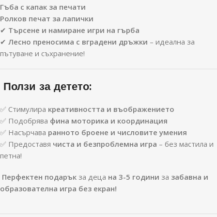
Гъба с капак за печати
Ролков печат за лапички
✔
Търсене и намиране игри на гърба
✔
Лесно преносима с вградени дръжки
– идеална за
пътуване и съхранение!
Ползи за детето:
✅ Стимулира
креативността и въображението
✅ Подобрява
фина моторика и координация
✅ Насърчава
ранното броене и числовите умения
✅ Предоставя
чиста и безпроблемна игра
– без мастила и
петна!
Перфектен подарък
за деца
на 3-5 години
за
забавна и
образователна игра без екран!