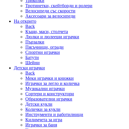
Триколки
Тротинетки, скейтборди и ролери
Велосипеди със скорости
Аксесоари за велосипеди
На открито
Back
Къщи, маси, столчета
Люлки и люлеещи играчки
Пързалки
Пясъчници, огради
Спортни играчки
Батути
Шейни
Детски играчки
Back
Меки играчки и книжки
Играчки за легло и количка
Музикални играчки
Сортери и конструктори
Образователни играчки
Детски кукли
Колички за кукли
Инструменти и работилници
Килимчета за игра
Играчки за баня