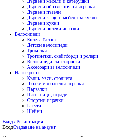
Дървени мебели и катерушки
Дървени образователни играчки
Дървени пъзели
Дървени къщи и мебели за кукли
Дървени кухни
Дървени ролеви играчки
Велосипеди
Колела баланс
Детски велосипеди
Триколки
Тротинетки, скейтборди и ролери
Велосипеди със скорости
Аксесоари за велосипеди
На открито
Къщи, маси, столчета
Люлки и люлеещи играчки
Пързалки
Пясъчници, огради
Спортни играчки
Батути
Шейни
Вход / Регистрация
Вход
Създаване на акаунт