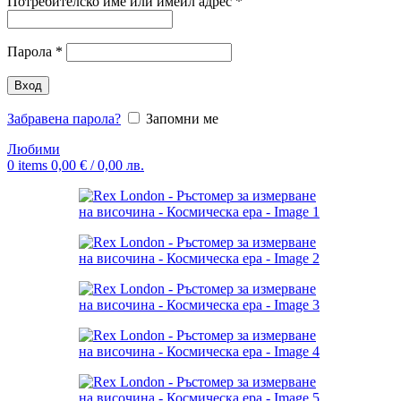
Задължително
Потребителско име или имейл адрес
*
Задължително
Парола
*
Вход
Забравена парола?
Запомни ме
Любими
0
items
0,00
€
/ 0,00 лв.