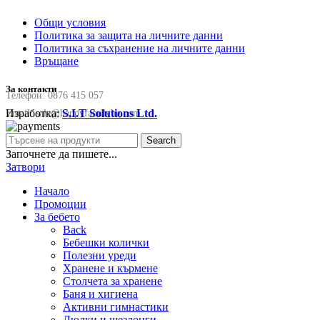
Общи условия
Политика за защита на личните данни
Политика за съхранение на личните данни
Връщане
За контакти
Телефон:
0876 415 057
Изработка:
S.I.T Solutions Ltd.
Email:
sale@happyfamilybg.com
Search
Започнете да пишете...
Затвори
Начало
Промоции
За бебето
Back
Бебешки колички
Полезни уреди
Хранене и кърмене
Столчета за хранене
Баня и хигиена
Активни гимнастики
Люлки и шезлонги