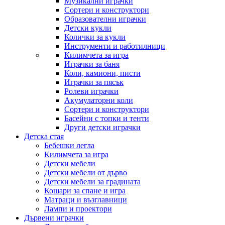
Музикални играчки
Сортери и конструктори
Образователни играчки
Детски кукли
Колички за кукли
Инструменти и работилници
Килимчета за игра
Играчки за баня
Коли, камиони, писти
Играчки за пясък
Ролеви играчки
Акумулаторни коли
Сортери и конструктори
Басейни с топки и тенти
Други детски играчки
Детска стая
Бебешки легла
Килимчета за игра
Детски мебели
Детски мебели от дърво
Детски мебели за градината
Кошари за спане и игра
Матраци и възглавници
Лампи и проектори
Дървени играчки