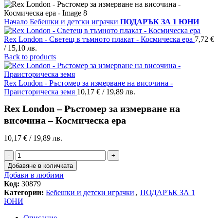
Начало
Бебешки и детски играчки
ПОДАРЪК ЗА 1 ЮНИ
Rex London - Светещ в тъмното плакат - Космическа ера
7,72
€
/ 15,10 лв.
Back to products
Rex London - Ръстомер за измерване на височина -
Праисторическа земя
10,17
€
/ 19,89 лв.
Rex London – Ръстомер за измерване на
височина – Космическа ера
10,17
€
/ 19,89 лв.
количество
за
Добавяне в количката
Rex
Добави в любими
London
Код:
30879
-
Категории:
Бебешки и детски играчки
,
ПОДАРЪК ЗА 1
Ръстомер
ЮНИ
за
измерване
Описание