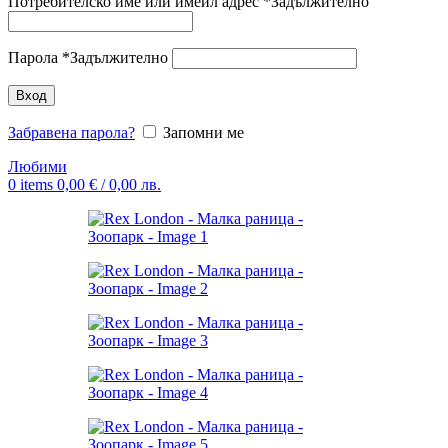
Потребителско име или имейл адрес
*
Задължително
Парола
*
Задължително
Вход
Забравена парола?
Запомни ме
Любими
0
items
0,00
€
/ 0,00 лв.