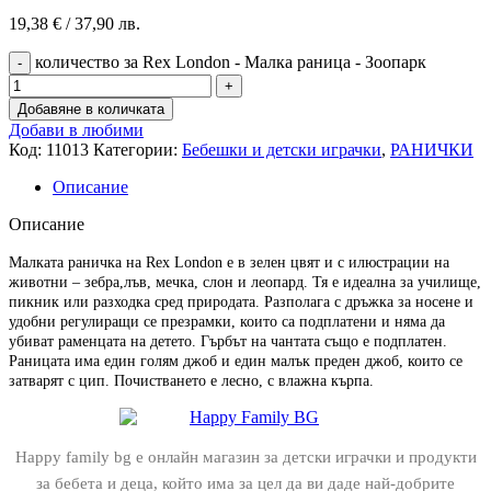
19,38
€
/ 37,90 лв.
количество за Rex London - Малка раница - Зоопарк
Добавяне в количката
Добави в любими
Код:
11013
Категории:
Бебешки и детски играчки
,
РАНИЧКИ
Описание
Описание
Малката раничка на Rex London е в зелен цвят и с илюстрации на
животни – зебра,лъв, мечка, слон и леопард. Тя е идеална за училище,
пикник или разходка сред природата. Разполага с дръжка за носене и
удобни регулиращи се презрамки, които са подплатени и няма да
убиват раменцата на детето. Гърбът на чантата също е подплатен.
Раницата има един голям джоб и един малък преден джоб, които се
затварят с цип. Почистването е лесно, с влажна кърпа.
Happy family bg е онлайн магазин за детски играчки и продукти
за бебета и деца, който има за цел да ви даде най-добрите