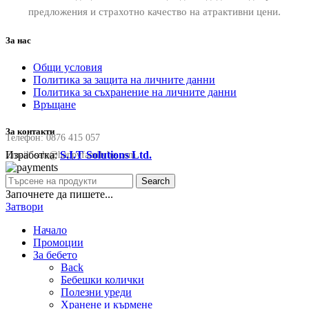
предложения и страхотно качество на атрактивни цени.
За нас
Общи условия
Политика за защита на личните данни
Политика за съхранение на личните данни
Връщане
За контакти
Телефон:
0876 415 057
Изработка:
S.I.T Solutions Ltd.
Email:
sale@happyfamilybg.com
Search
Започнете да пишете...
Затвори
Начало
Промоции
За бебето
Back
Бебешки колички
Полезни уреди
Хранене и кърмене