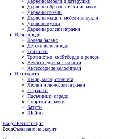
Дървени мебели и катерушки
Дървени образователни играчки
Дървени пъзели
Дървени къщи и мебели за кукли
Дървени кухни
Дървени ролеви играчки
Велосипеди
Колела баланс
Детски велосипеди
Триколки
Тротинетки, скейтборди и ролери
Велосипеди със скорости
Аксесоари за велосипеди
На открито
Къщи, маси, столчета
Люлки и люлеещи играчки
Пързалки
Пясъчници, огради
Спортни играчки
Батути
Шейни
Вход / Регистрация
Вход
Създаване на акаунт