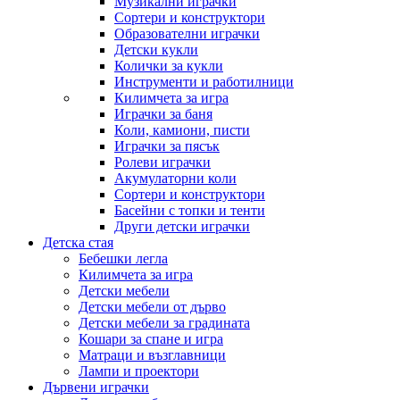
Музикални играчки
Сортери и конструктори
Образователни играчки
Детски кукли
Колички за кукли
Инструменти и работилници
Килимчета за игра
Играчки за баня
Коли, камиони, писти
Играчки за пясък
Ролеви играчки
Акумулаторни коли
Сортери и конструктори
Басейни с топки и тенти
Други детски играчки
Детска стая
Бебешки легла
Килимчета за игра
Детски мебели
Детски мебели от дърво
Детски мебели за градината
Кошари за спане и игра
Матраци и възглавници
Лампи и проектори
Дървени играчки