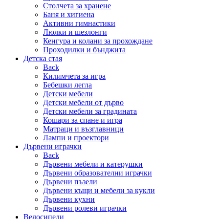
Столчета за хранене
Баня и хигиена
Активни гимнастики
Люлки и шезлонги
Кенгура и колани за прохождане
Проходилки и бънджита
Детска стая
Back
Килимчета за игра
Бебешки легла
Детски мебели
Детски мебели от дърво
Детски мебели за градината
Кошари за спане и игра
Матраци и възглавници
Лампи и проектори
Дървени играчки
Back
Дървени мебели и катерушки
Дървени образователни играчки
Дървени пъзели
Дървени къщи и мебели за кукли
Дървени кухни
Дървени ролеви играчки
Велосипеди