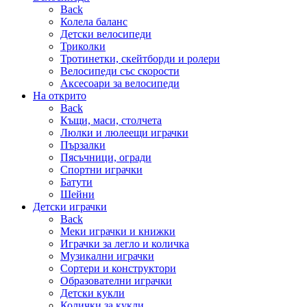
Back
Колела баланс
Детски велосипеди
Триколки
Тротинетки, скейтборди и ролери
Велосипеди със скорости
Аксесоари за велосипеди
На открито
Back
Къщи, маси, столчета
Люлки и люлеещи играчки
Пързалки
Пясъчници, огради
Спортни играчки
Батути
Шейни
Детски играчки
Back
Меки играчки и книжки
Играчки за легло и количка
Музикални играчки
Сортери и конструктори
Образователни играчки
Детски кукли
Колички за кукли