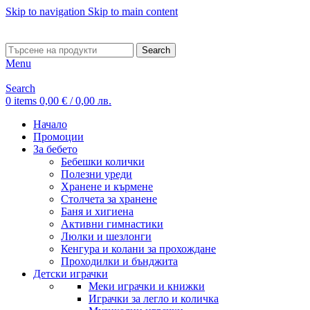
Skip to navigation
Skip to main content
ADD ANYTHING HERE OR JUST REMOVE IT…
Search
Menu
Search
0
items
0,00
€
/ 0,00 лв.
Начало
Промоции
За бебето
Бебешки колички
Полезни уреди
Хранене и кърмене
Столчета за хранене
Баня и хигиена
Активни гимнастики
Люлки и шезлонги
Кенгура и колани за прохождане
Проходилки и бънджита
Детски играчки
Меки играчки и книжки
Играчки за легло и количка