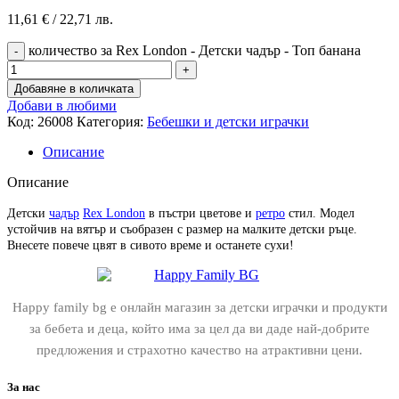
11,61
€
/ 22,71 лв.
количество за Rex London - Детски чадър - Топ банана
Добавяне в количката
Добави в любими
Код:
26008
Категория:
Бебешки и детски играчки
Описание
Описание
Детски
чадър
Rex London
в пъстри цветове и
ретро
стил. Модел
устойчив на вятър и съобразен с размер на малките детски ръце.
Внесете повече цвят в сивото време и останете сухи!
Happy family bg е онлайн магазин за детски играчки и продукти
за бебета и деца, който има за цел да ви даде най-добрите
предложения и страхотно качество на атрактивни цени.
За нас