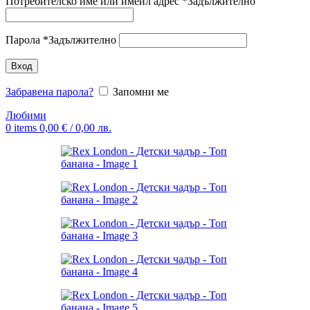
Потребителско име или имейл адрес
*
Задължително
Парола
*
Задължително
Вход
Забравена парола?
Запомни ме
Любими
0
items
0,00
€
/ 0,00 лв.