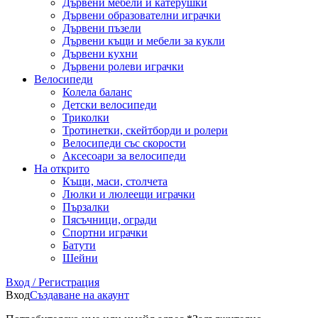
Дървени мебели и катерушки
Дървени образователни играчки
Дървени пъзели
Дървени къщи и мебели за кукли
Дървени кухни
Дървени ролеви играчки
Велосипеди
Колела баланс
Детски велосипеди
Триколки
Тротинетки, скейтборди и ролери
Велосипеди със скорости
Аксесоари за велосипеди
На открито
Къщи, маси, столчета
Люлки и люлеещи играчки
Пързалки
Пясъчници, огради
Спортни играчки
Батути
Шейни
Вход / Регистрация
Вход
Създаване на акаунт