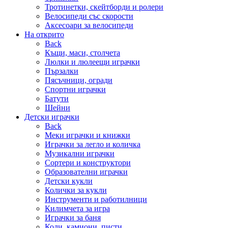
Тротинетки, скейтборди и ролери
Велосипеди със скорости
Аксесоари за велосипеди
На открито
Back
Къщи, маси, столчета
Люлки и люлеещи играчки
Пързалки
Пясъчници, огради
Спортни играчки
Батути
Шейни
Детски играчки
Back
Меки играчки и книжки
Играчки за легло и количка
Музикални играчки
Сортери и конструктори
Образователни играчки
Детски кукли
Колички за кукли
Инструменти и работилници
Килимчета за игра
Играчки за баня
Коли, камиони, писти