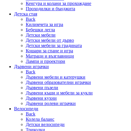
Кенгура и колани за прохождане
Проходилки и бънджита
Детска стая
Back
Килимчета за игра
Бебешки легла
Детски мебели
Детски мебели от дърво
Детски мебели за градината
Кошари за спане и игра
Матраци и възглавници
Лампи и проектори
Дървени играчки
Back
Дървени мебели и катерушки
Дървени образователни играчки
Дървени пъзели
Дървени къщи и мебели за кукли
Дървени кухни
Дървени ролеви играчки
Велосипеди
Back
Колела баланс
Детски велосипеди
Триколки