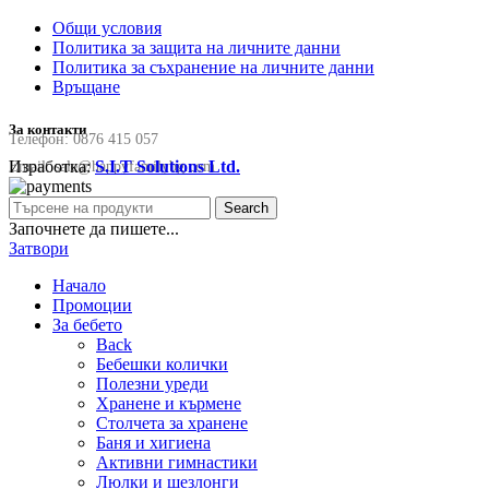
Общи условия
Политика за защита на личните данни
Политика за съхранение на личните данни
Връщане
За контакти
Телефон:
0876 415 057
Изработка:
S.I.T Solutions Ltd.
Email:
sale@happyfamilybg.com
Search
Започнете да пишете...
Затвори
Начало
Промоции
За бебето
Back
Бебешки колички
Полезни уреди
Хранене и кърмене
Столчета за хранене
Баня и хигиена
Активни гимнастики
Люлки и шезлонги