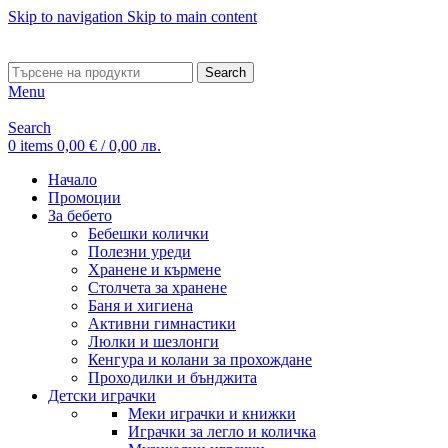
Skip to navigation
Skip to main content
ADD ANYTHING HERE OR JUST REMOVE IT…
Search
Menu
Search
0
items
0,00
€
/ 0,00 лв.
Начало
Промоции
За бебето
Бебешки колички
Полезни уреди
Хранене и кърмене
Столчета за хранене
Баня и хигиена
Активни гимнастики
Люлки и шезлонги
Кенгура и колани за прохождане
Проходилки и бънджита
Детски играчки
Меки играчки и книжки
Играчки за легло и количка