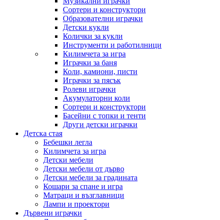
Музикални играчки
Сортери и конструктори
Образователни играчки
Детски кукли
Колички за кукли
Инструменти и работилници
Килимчета за игра
Играчки за баня
Коли, камиони, писти
Играчки за пясък
Ролеви играчки
Акумулаторни коли
Сортери и конструктори
Басейни с топки и тенти
Други детски играчки
Детска стая
Бебешки легла
Килимчета за игра
Детски мебели
Детски мебели от дърво
Детски мебели за градината
Кошари за спане и игра
Матраци и възглавници
Лампи и проектори
Дървени играчки