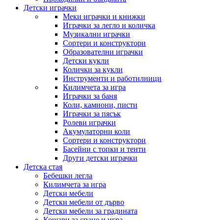
Детски играчки
Меки играчки и книжки
Играчки за легло и количка
Музикални играчки
Сортери и конструктори
Образователни играчки
Детски кукли
Колички за кукли
Инструменти и работилници
Килимчета за игра
Играчки за баня
Коли, камиони, писти
Играчки за пясък
Ролеви играчки
Акумулаторни коли
Сортери и конструктори
Басейни с топки и тенти
Други детски играчки
Детска стая
Бебешки легла
Килимчета за игра
Детски мебели
Детски мебели от дърво
Детски мебели за градината
Кошари за спане и игра