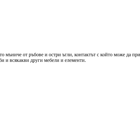
ето мъниче от ръбове и остри ъгли, контактът с който може да пр
лби и всякакви други мебели и елементи.