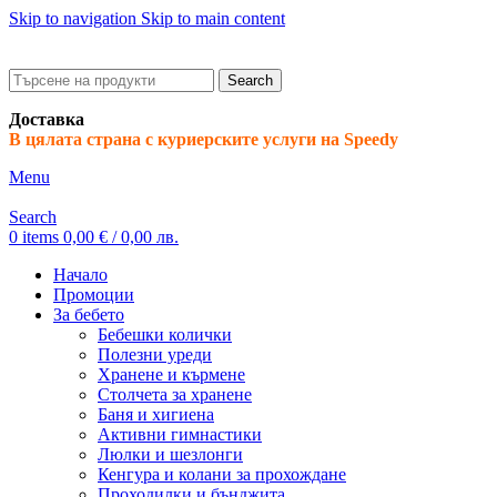
Skip to navigation
Skip to main content
ADD ANYTHING HERE OR JUST REMOVE IT…
Search
Доставка
В цялата страна с куриерските услуги на Speedy
Menu
Search
0
items
0,00
€
/ 0,00 лв.
Начало
Промоции
За бебето
Бебешки колички
Полезни уреди
Хранене и кърмене
Столчета за хранене
Баня и хигиена
Активни гимнастики
Люлки и шезлонги
Кенгура и колани за прохождане
Проходилки и бънджита