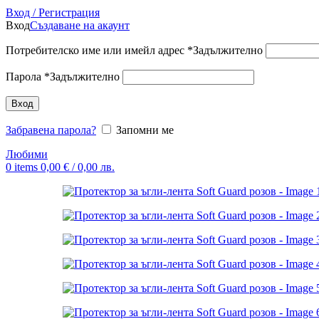
Вход / Регистрация
Вход
Създаване на акаунт
Потребителско име или имейл адрес
*
Задължително
Парола
*
Задължително
Вход
Забравена парола?
Запомни ме
Любими
0
items
0,00
€
/ 0,00 лв.