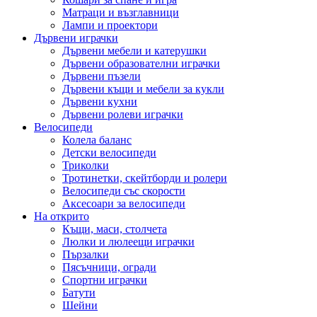
Матраци и възглавници
Лампи и проектори
Дървени играчки
Дървени мебели и катерушки
Дървени образователни играчки
Дървени пъзели
Дървени къщи и мебели за кукли
Дървени кухни
Дървени ролеви играчки
Велосипеди
Колела баланс
Детски велосипеди
Триколки
Тротинетки, скейтборди и ролери
Велосипеди със скорости
Аксесоари за велосипеди
На открито
Къщи, маси, столчета
Люлки и люлеещи играчки
Пързалки
Пясъчници, огради
Спортни играчки
Батути
Шейни