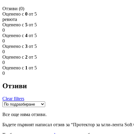
Отзиви (0)
Оценено с
0
от 5
ревюта
Оценено с
5
от 5
0
Оценено с
4
от 5
0
Оценено с
3
от 5
0
Оценено с
2
от 5
0
Оценено с
1
от 5
0
Отзиви
Clear filters
Все още няма отзиви.
Бъдете първият написал отзив за “Протектор за ъгли-лента Soft