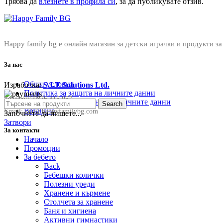
Трябва да
влезнете в профила си
, за да публикувате отзив.
Happy family bg е онлайн магазин за детски играчки и продукти за
За нас
Общи условия
Изработка:
S.I.T Solutions Ltd.
Политика за защита на личните данни
Телефон:
0876 415 057
Политика за съхранение на личните данни
Search
Връщане
Email:
sale@happyfamilybg.com
Започнете да пишете...
Затвори
За контакти
Начало
Промоции
За бебето
Back
Бебешки колички
Полезни уреди
Хранене и кърмене
Столчета за хранене
Баня и хигиена
Активни гимнастики