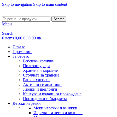
Skip to navigation
Skip to main content
ADD ANYTHING HERE OR JUST REMOVE IT…
Search
Menu
Search
0
items
0,00
€
/ 0,00 лв.
Начало
Промоции
За бебето
Бебешки колички
Полезни уреди
Хранене и кърмене
Столчета за хранене
Баня и хигиена
Активни гимнастики
Люлки и шезлонги
Кенгура и колани за прохождане
Проходилки и бънджита
Детски играчки
Меки играчки и книжки
Играчки за легло и количка