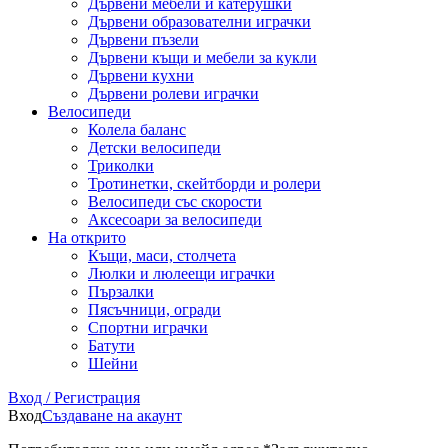
Дървени мебели и катерушки
Дървени образователни играчки
Дървени пъзели
Дървени къщи и мебели за кукли
Дървени кухни
Дървени ролеви играчки
Велосипеди
Колела баланс
Детски велосипеди
Триколки
Тротинетки, скейтборди и ролери
Велосипеди със скорости
Аксесоари за велосипеди
На открито
Къщи, маси, столчета
Люлки и люлеещи играчки
Пързалки
Пясъчници, огради
Спортни играчки
Батути
Шейни
Вход / Регистрация
Вход
Създаване на акаунт