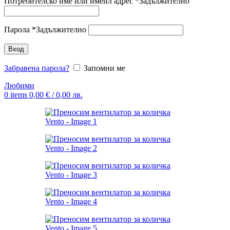
Потребителско име или имейл адрес
*
Задължително
Парола
*
Задължително
Вход
Забравена парола?
Запомни ме
Любими
0
items
0,00
€
/ 0,00 лв.