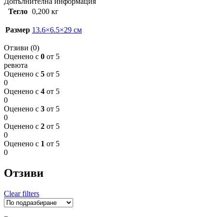
Допълнителна информация
Тегло
0,200 кг
Размер
13.6×6.5×29 см
Отзиви (0)
Оценено с
0
от 5
ревюта
Оценено с
5
от 5
0
Оценено с
4
от 5
0
Оценено с
3
от 5
0
Оценено с
2
от 5
0
Оценено с
1
от 5
0
Отзиви
Clear filters