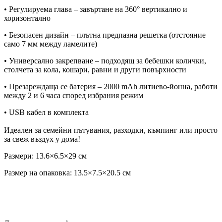
• Регулируема глава – завъртане на 360° вертикално и
хоризонтално
• Безопасен дизайн – плътна предпазна решетка (отстояние
само 7 мм между ламелите)
• Универсално закрепване – подходящ за бебешки колички,
столчета за кола, кошари, равни и други повърхности
• Презареждаща се батерия – 2000 mAh литиево-йонна, работи
между 2 и 6 часа според избрания режим
• USB кабел в комплекта
Идеален за семейни пътувания, разходки, къмпинг или просто
за свеж въздух у дома!
Размери: 13.6×6.5×29 см
Размер на опаковка: 13.5×7.5×20.5 см