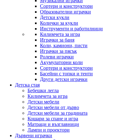
Музикални играчки
Сортери и конструктори
Образователни играчки
Детски кукли
Колички за кукли
Инструменти и работилници
Килимчета за игра
Играчки за баня
Коли, камиони, писти
Играчки за пясък
Ролеви играчки
Акумулаторни коли
Сортери и конструктори
Басейни с топки и тенти
Други детски играчки
Детска стая
Бебешки легла
Килимчета за игра
Детски мебели
Детски мебели от дърво
Детски мебели за градината
Кошари за спане и игра
Матраци и възглавници
Лампи и проектори
Дървени играчки