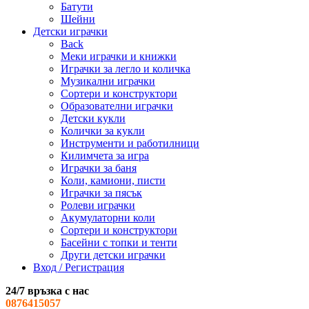
Батути
Шейни
Детски играчки
Back
Меки играчки и книжки
Играчки за легло и количка
Музикални играчки
Сортери и конструктори
Образователни играчки
Детски кукли
Колички за кукли
Инструменти и работилници
Килимчета за игра
Играчки за баня
Коли, камиони, писти
Играчки за пясък
Ролеви играчки
Акумулаторни коли
Сортери и конструктори
Басейни с топки и тенти
Други детски играчки
Вход / Регистрация
24/7 връзка с нас
0876415057