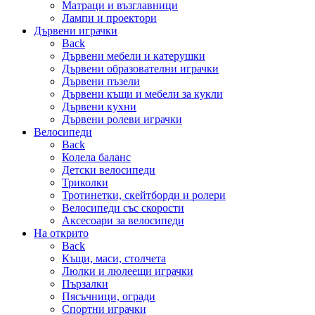
Матраци и възглавници
Лампи и проектори
Дървени играчки
Back
Дървени мебели и катерушки
Дървени образователни играчки
Дървени пъзели
Дървени къщи и мебели за кукли
Дървени кухни
Дървени ролеви играчки
Велосипеди
Back
Колела баланс
Детски велосипеди
Триколки
Тротинетки, скейтборди и ролери
Велосипеди със скорости
Аксесоари за велосипеди
На открито
Back
Къщи, маси, столчета
Люлки и люлеещи играчки
Пързалки
Пясъчници, огради
Спортни играчки