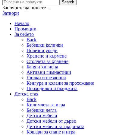
Search
Започнете да пишете...
Затвори
Начало
Промоции
За бебето
Back
Бебешки колички
Полезни уреди
Хранене и кърмене
Столчета за хранене
Баня и хигиена
Активни гимнастики
Люлки и шезлонги
Кенгура и колани за прохождане
Проходилки и бънджита
Детска стая
Back
Килимчета за игра
Бебешки легла
Детски мебели
Детски мебели от дърво
Детски мебели за градината
Кошари за спане и игра