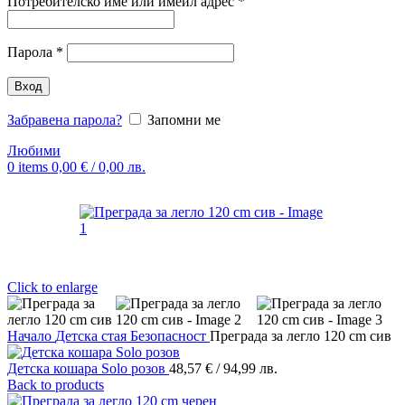
Задължително
Потребителско име или имейл адрес
*
Задължително
Парола
*
Вход
Забравена парола?
Запомни ме
Любими
0
items
0,00
€
/ 0,00 лв.
Click to enlarge
Начало
Детска стая
Безопасност
Преграда за легло 120 cm сив
Детска кошара Solo розов
48,57
€
/ 94,99 лв.
Back to products