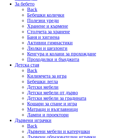
За бебето
Back
Бебешки колички
Полезни уреди
Хранене и кърмене
Столчета за хранене
Баня и хигиена
Активни гимнастики
Люлки и шезлонги
Кенгура и колани за прохождане
Проходилки и бънджита
Детска стая
Back
Килимчета за игра
Бебешки легла
Детски мебели
Детски мебели от дърво
Детски мебели за градината
Кошари за спане и игра
Матраци и възглавници
Лампи и проектори
Дървени играчки
Back
Дървени мебели и катерушки
Дървени образователни играчки