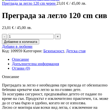
Преграда за легло 120 cm черен
23,01
€
/ 45,00 лв.
Преграда за легло 120 cm сив
23,01
€
/ 45,00 лв.
количество
за
Добавяне в количката
Преграда
Добави в любими
за
Код:
109959
Категории:
Безопасност
,
Детска стая
легло
120
Описание
cm
Допълнителна информация
сив
Отзиви (0)
Описание
Преградата за легло е необходима при прехода от обезопасено
бебешко креватче към легло за по-голямо дете.
Тя осигурява сигурност, предпазвайки детето от падане по
време на сън. Продуктът е изключително практичен, т.к. може
да се сгъва бързо и удобно, когато не се използва.
Лесно се монтира към всеки вид легла, с изключение на