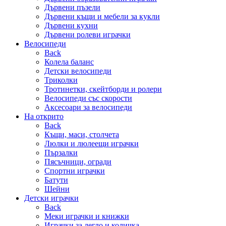
Дървени пъзели
Дървени къщи и мебели за кукли
Дървени кухни
Дървени ролеви играчки
Велосипеди
Back
Колела баланс
Детски велосипеди
Триколки
Тротинетки, скейтборди и ролери
Велосипеди със скорости
Аксесоари за велосипеди
На открито
Back
Къщи, маси, столчета
Люлки и люлеещи играчки
Пързалки
Пясъчници, огради
Спортни играчки
Батути
Шейни
Детски играчки
Back
Меки играчки и книжки
Играчки за легло и количка