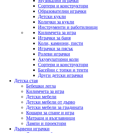
Музикални играчки
Сортери и конструктори
Образователни играчки
Детски кукли
Колички за кукли
Инструменти и работилници
Килимчета за игра
Играчки за баня
Коли, камиони, писти
Играчки за пясък
Ролеви играчки
Акумулаторни коли
Сортери и конструктори
Басейни с топки и тенти
Други детски играчки
Детска стая
Бебешки легла
Килимчета за игра
Детски мебели
Детски мебели от дърво
Детски мебели за градината
Кошари за спане и игра
Матраци и възглавници
Лампи и проектори
Дървени играчки