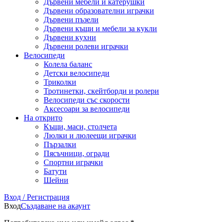
Дървени мебели и катерушки
Дървени образователни играчки
Дървени пъзели
Дървени къщи и мебели за кукли
Дървени кухни
Дървени ролеви играчки
Велосипеди
Колела баланс
Детски велосипеди
Триколки
Тротинетки, скейтборди и ролери
Велосипеди със скорости
Аксесоари за велосипеди
На открито
Къщи, маси, столчета
Люлки и люлеещи играчки
Пързалки
Пясъчници, огради
Спортни играчки
Батути
Шейни
Вход / Регистрация
Вход
Създаване на акаунт