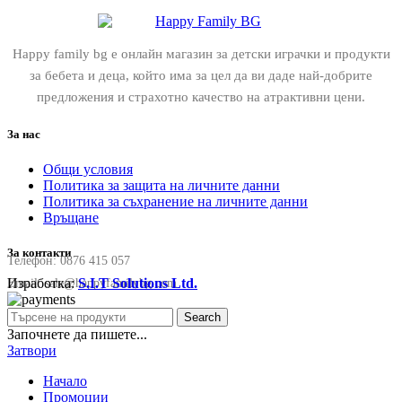
Happy family bg е онлайн магазин за детски играчки и продукти
за бебета и деца, който има за цел да ви даде най-добрите
предложения и страхотно качество на атрактивни цени.
За нас
Общи условия
Политика за защита на личните данни
Политика за съхранение на личните данни
Връщане
За контакти
Телефон:
0876 415 057
Изработка:
S.I.T Solutions Ltd.
Email:
sale@happyfamilybg.com
Search
Започнете да пишете...
Затвори
Начало
Промоции