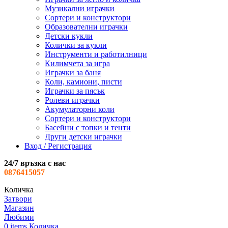
Музикални играчки
Сортери и конструктори
Образователни играчки
Детски кукли
Колички за кукли
Инструменти и работилници
Килимчета за игра
Играчки за баня
Коли, камиони, писти
Играчки за пясък
Ролеви играчки
Акумулаторни коли
Сортери и конструктори
Басейни с топки и тенти
Други детски играчки
Вход / Регистрация
24/7 връзка с нас
0876415057
Количка
Затвори
Магазин
Любими
0
items
Количка