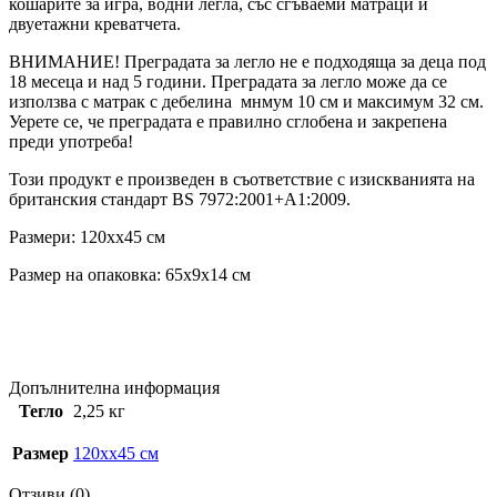
кошарите за игра, водни легла, със сгъваеми матраци и
двуетажни креватчета.
ВНИМАНИЕ! Преградата за легло не е подходяща за деца под
18 месеца и над 5 години. Преградата за легло може да се
използва с матрак с дебелина мнмум 10 см и максимум 32 см.
Уерете се, че преградата е правилно сглобена и закрепена
преди употреба!
Този продукт е произведен в съответствие с изискванията на
британския стандарт BS 7972:2001+A1:2009.
Размери: 120xx45 см
Размер на опаковка: 65x9x14 см
Допълнителна информация
Тегло
2,25 кг
Размер
120xx45 см
Отзиви (0)