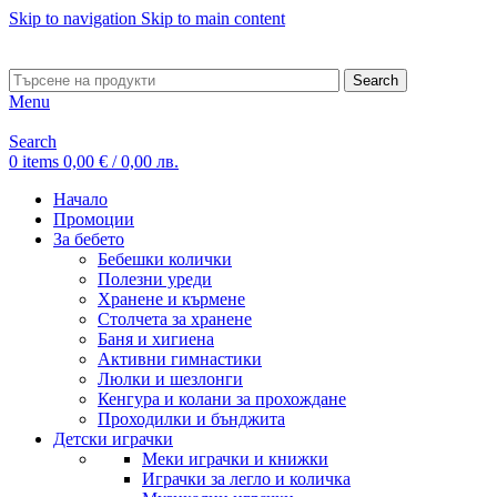
Skip to navigation
Skip to main content
ADD ANYTHING HERE OR JUST REMOVE IT…
Search
Menu
Search
0
items
0,00
€
/ 0,00 лв.
Начало
Промоции
За бебето
Бебешки колички
Полезни уреди
Хранене и кърмене
Столчета за хранене
Баня и хигиена
Активни гимнастики
Люлки и шезлонги
Кенгура и колани за прохождане
Проходилки и бънджита
Детски играчки
Меки играчки и книжки
Играчки за легло и количка