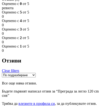
Оценено с
0
от 5
ревюта
Оценено с
5
от 5
0
Оценено с
4
от 5
0
Оценено с
3
от 5
0
Оценено с
2
от 5
0
Оценено с
1
от 5
0
Отзиви
Clear filters
Все още няма отзиви.
Бъдете първият написал отзив за “Преграда за легло 120 cm
сив”
Трябва да
влезнете в профила си
, за да публикувате отзив.