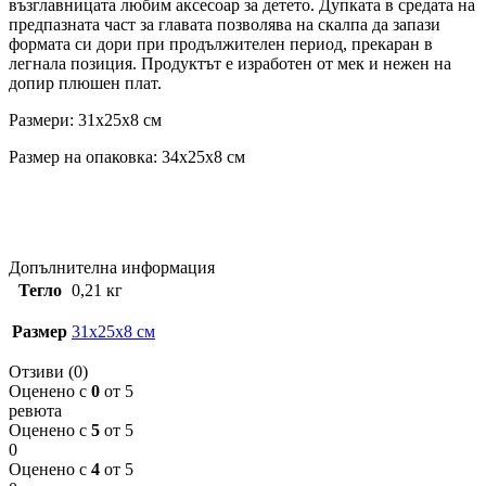
възглавницата любим аксесоар за детето. Дупката в средата на
предпазната част за главата позволява на скалпа да запази
формата си дори при продължителен период, прекаран в
легнала позиция. Продуктът е изработен от мек и нежен на
допир плюшен плат.
Размери: 31x25x8 см
Размер на опаковка: 34x25x8 см
Допълнителна информация
Тегло
0,21 кг
Размер
31x25x8 см
Отзиви (0)
Оценено с
0
от 5
ревюта
Оценено с
5
от 5
0
Оценено с
4
от 5