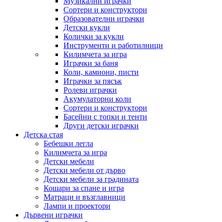
Музикални играчки
Сортери и конструктори
Образователни играчки
Детски кукли
Колички за кукли
Инструменти и работилници
Килимчета за игра
Играчки за баня
Коли, камиони, писти
Играчки за пясък
Ролеви играчки
Акумулаторни коли
Сортери и конструктори
Басейни с топки и тенти
Други детски играчки
Детска стая
Бебешки легла
Килимчета за игра
Детски мебели
Детски мебели от дърво
Детски мебели за градината
Кошари за спане и игра
Матраци и възглавници
Лампи и проектори
Дървени играчки