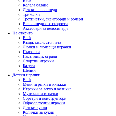
Back
Колела баланс
Детски велосипеди
Триколки
Тротинетки, скейтборди и ролери
Велосипеди със скорости
Аксесоари за велосипеди
На открито
Back
Къщи, маси, столчета
Люлки и люлеещи играчки
Пързалки
Пясъчници, огради
Спортни играчки
Батути
Шейни
Детски играчки
Back
Меки играчки и книжки
Играчки за легло и количка
Музикални играчки
Сортери и конструктори
Образователни играчки
Детски кукли
Колички за кукли