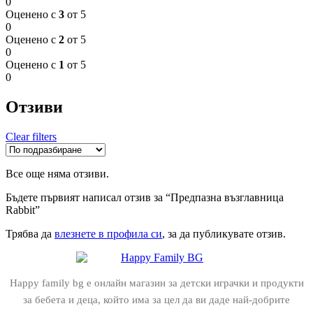
0
Оценено с
3
от 5
0
Оценено с
2
от 5
0
Оценено с
1
от 5
0
Отзиви
Clear filters
Все още няма отзиви.
Бъдете първият написал отзив за “Предпазна възглавница
Rabbit”
Трябва да
влезнете в профила си
, за да публикувате отзив.
Happy family bg е онлайн магазин за детски играчки и продукти
за бебета и деца, който има за цел да ви даде най-добрите