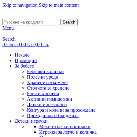
Skip to navigation
Skip to main content
ADD ANYTHING HERE OR JUST REMOVE IT…
Search
Menu
Search
0
items
0,00
€
/ 0,00 лв.
Начало
Промоции
За бебето
Бебешки колички
Полезни уреди
Хранене и кърмене
Столчета за хранене
Баня и хигиена
Активни гимнастики
Люлки и шезлонги
Кенгура и колани за прохождане
Проходилки и бънджита
Детски играчки
Меки играчки и книжки
Играчки за легло и количка