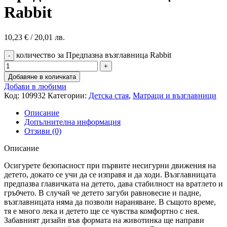
Rabbit
10,23
€
/ 20,01 лв.
количество за Предпазна възглавница Rabbit
Добавяне в количката
Добави в любими
Код:
109932
Категории:
Детска стая
,
Матраци и възглавници
Описание
Допълнителна информация
Отзиви (0)
Описание
Осигурете безопасност при първите несигурни движения на
детето, докато се учи да се изправя и да ходи. Възглавницата
предпазва главичката на детето, дава стабилност на вратлето и
гръбчето. В случай че детето загуби равновесие и падне,
възглавницата няма да позволи нараняване. В същото време,
тя е много лека и детето ще се чувства комфортно с нея.
Забавният дизайн във формата на животинка ще направи