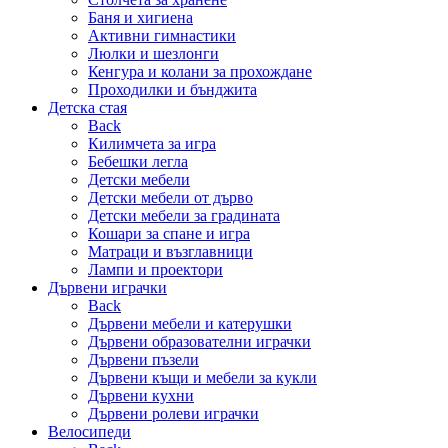
Баня и хигиена
Активни гимнастики
Люлки и шезлонги
Кенгура и колани за прохождане
Проходилки и бънджита
Детска стая
Back
Килимчета за игра
Бебешки легла
Детски мебели
Детски мебели от дърво
Детски мебели за градината
Кошари за спане и игра
Матраци и възглавници
Лампи и проектори
Дървени играчки
Back
Дървени мебели и катерушки
Дървени образователни играчки
Дървени пъзели
Дървени къщи и мебели за кукли
Дървени кухни
Дървени ролеви играчки
Велосипеди