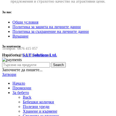
предложения и страхотно качество на атрактивни цени.
За нас
Общи условия
Политика за защита на личните данни
Политика за съхранение на личните данни
Връщане
За контакти
Телефон:
0876 415 057
Изработка:
S.I.T Solutions Ltd.
Email:
sale@happyfamilybg.com
Search
Започнете да пишете...
Затвори
Начало
Промоции
За бебето
Back
Бебешки колички
Полезни уреди
Хранене и кърмене
Столчета за хранене