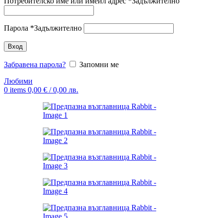
Потребителско име или имейл адрес
*
Задължително
Парола
*
Задължително
Вход
Забравена парола?
Запомни ме
Любими
0
items
0,00
€
/ 0,00 лв.