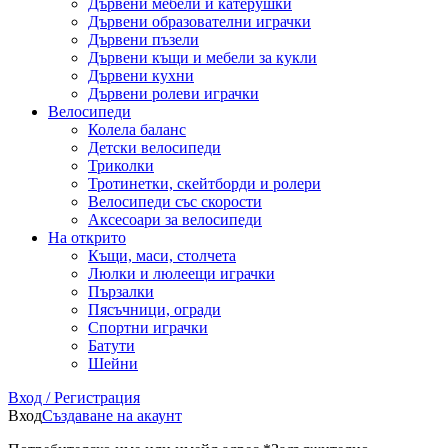
Дървени мебели и катерушки
Дървени образователни играчки
Дървени пъзели
Дървени къщи и мебели за кукли
Дървени кухни
Дървени ролеви играчки
Велосипеди
Колела баланс
Детски велосипеди
Триколки
Тротинетки, скейтборди и ролери
Велосипеди със скорости
Аксесоари за велосипеди
На открито
Къщи, маси, столчета
Люлки и люлеещи играчки
Пързалки
Пясъчници, огради
Спортни играчки
Батути
Шейни
Вход / Регистрация
Вход
Създаване на акаунт