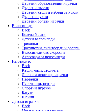
Дървени образователни играчки
Дървени пъзели
Дървени къщи и мебели за кукли
Дървени кухни
Дървени ролеви играчки
Велосипеди
Back
Колела баланс
Детски велосипеди
Триколки
Тротинетки, скейтборди и ролери
Велосипеди със скорости
Аксесоари за велосипеди
На открито
Back
Къщи, маси, столчета
Люлки и люлеещи играчки
Пързалки
Пясъчници, огради
Спортни играчки
Батути
Шейни
Детски играчки
Back
Меки играчки и книжки