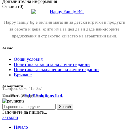
Допълнителна информация
Отзиви (0)
Happy family bg е онлайн магазин за детски играчки и продукти
за бебета и деца, който има за цел да ви даде най-добрите
предложения и страхотно качество на атрактивни цени.
За нас
Общи условия
Политика за защита на личните данни
Политика за съхранение на личните данни
Връщане
За контакти
Телефон:
0876 415 057
Изработка:
S.I.T Solutions Ltd.
Email:
sale@happyfamilybg.com
Search
Започнете да пишете...
Затвори
Начало