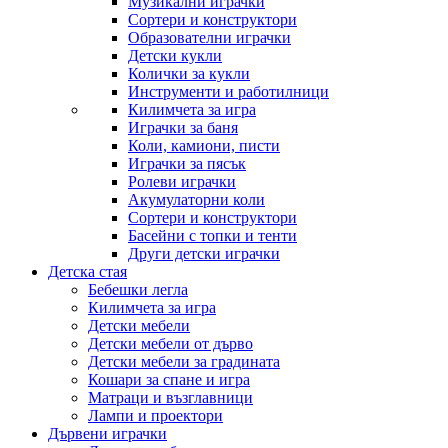
Музикални играчки
Сортери и конструктори
Образователни играчки
Детски кукли
Колички за кукли
Инструменти и работилници
Килимчета за игра
Играчки за баня
Коли, камиони, писти
Играчки за пясък
Ролеви играчки
Акумулаторни коли
Сортери и конструктори
Басейни с топки и тенти
Други детски играчки
Детска стая
Бебешки легла
Килимчета за игра
Детски мебели
Детски мебели от дърво
Детски мебели за градината
Кошари за спане и игра
Матраци и възглавници
Лампи и проектори
Дървени играчки