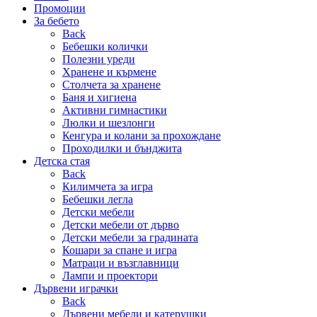
Промоции
За бебето
Back
Бебешки колички
Полезни уреди
Хранене и кърмене
Столчета за хранене
Баня и хигиена
Активни гимнастики
Люлки и шезлонги
Кенгура и колани за прохождане
Проходилки и бънджита
Детска стая
Back
Килимчета за игра
Бебешки легла
Детски мебели
Детски мебели от дърво
Детски мебели за градината
Кошари за спане и игра
Матраци и възглавници
Лампи и проектори
Дървени играчки
Back
Дървени мебели и катерушки