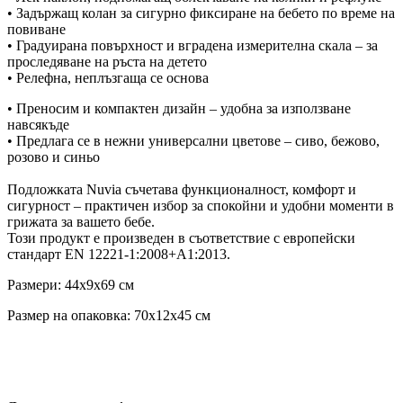
• Задържащ колан за сигурно фиксиране на бебето по време на
повиване
• Градуирана повърхност и вградена измерителна скала – за
проследяване на ръста на детето
• Релефна, неплъзгаща се основа
• Преносим и компактен дизайн – удобна за използване
навсякъде
• Предлага се в нежни универсални цветове – сиво, бежово,
розово и синьо
Подложката Nuvia съчетава функционалност, комфорт и
сигурност – практичен избор за спокойни и удобни моменти в
грижата за вашето бебе.
Този продукт е произведен в съответствие с европейски
стандарт EN 12221-1:2008+А1:2013.
Размери: 44x9x69 см
Размер на опаковка: 70x12x45 см