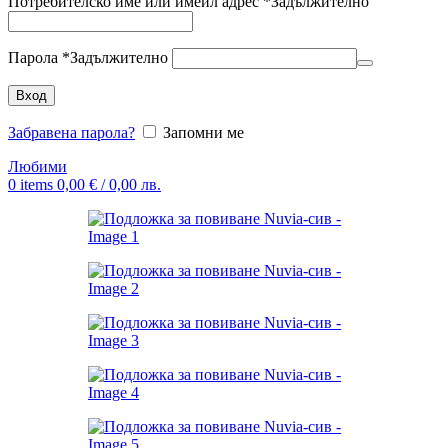
Потребителско име или имейл адрес
*
Задължително
Парола
*
Задължително
Вход
Забравена парола?
Запомни ме
Любими
0
items
0,00
€
/ 0,00 лв.