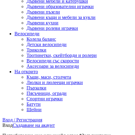
Дървени мебели и катерушки
Дървени образователни играчки
Дървени пъзели
Дървени къщи и мебели за кукли
Дървени кухни
Дървени ролеви играчки
Велосипеди
Колела баланс
Детски велосипеди
Триколки
Тротинетки, скейтборди и ролери
Велосипеди със скорости
Аксесоари за велосипеди
На открито
Къщи, маси, столчета
Люлки и люлеещи играчки
Пързалки
Пясъчници, огради
Спортни играчки
Батути
Шейни
Вход / Регистрация
Вход
Създаване на акаунт