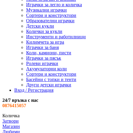
Играчки за легло и количка
Музикални играчки
Сортери и конструктори
Образователни играчки
Детски кукли
Колички за кукли
Инструменти и работилници
Килимчета за игра
Играчки за баня
Коли, камиони, писти
Играчки за пясък
Ролеви играчки
Акумулаторни коли
Сортери и конструктори
Басейни с топки и тенти
Други детски играчки
Вход / Регистрация
24/7 връзка с нас
0876415057
Количка
Затвори
Магазин
Любими