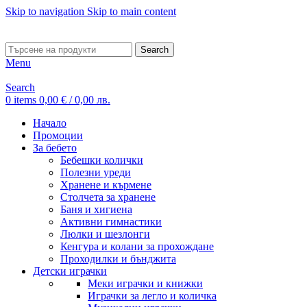
Skip to navigation
Skip to main content
ADD ANYTHING HERE OR JUST REMOVE IT…
Search
Menu
Search
0
items
0,00
€
/ 0,00 лв.
Начало
Промоции
За бебето
Бебешки колички
Полезни уреди
Хранене и кърмене
Столчета за хранене
Баня и хигиена
Активни гимнастики
Люлки и шезлонги
Кенгура и колани за прохождане
Проходилки и бънджита
Детски играчки
Меки играчки и книжки
Играчки за легло и количка