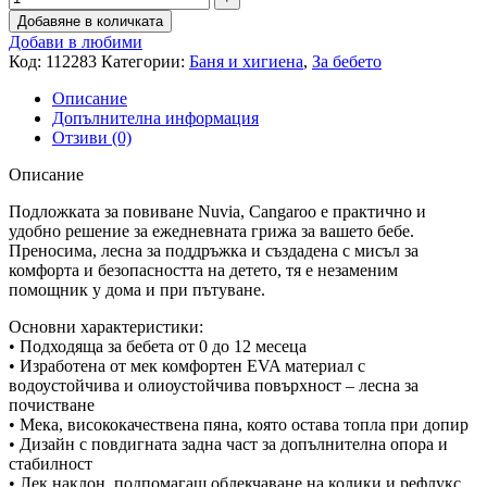
Добавяне в количката
Добави в любими
Код:
112283
Категории:
Баня и хигиена
,
За бебето
Описание
Допълнителна информация
Отзиви (0)
Описание
Подложката за повиване Nuvia, Cangaroo е практично и
удобно решение за ежедневната грижа за вашето бебе.
Преносима, лесна за поддръжка и създадена с мисъл за
комфорта и безопасността на детето, тя е незаменим
помощник у дома и при пътуване.
Основни характеристики:
• Подходяща за бебета от 0 до 12 месеца
• Изработена от мек комфортен EVA материал с
водоустойчива и олиоустойчива повърхност – лесна за
почистване
• Мека, висококачествена пяна, която остава топла при допир
• Дизайн с повдигната задна част за допълнителна опора и
стабилност
• Лек наклон, подпомагащ облекчаване на колики и рефлукс