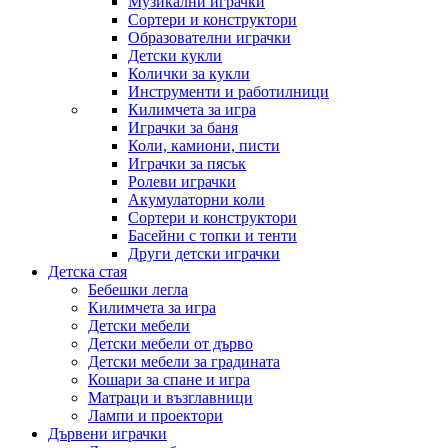
Музикални играчки
Сортери и конструктори
Образователни играчки
Детски кукли
Колички за кукли
Инструменти и работилници
Килимчета за игра
Играчки за баня
Коли, камиони, писти
Играчки за пясък
Ролеви играчки
Акумулаторни коли
Сортери и конструктори
Басейни с топки и тенти
Други детски играчки
Детска стая
Бебешки легла
Килимчета за игра
Детски мебели
Детски мебели от дърво
Детски мебели за градината
Кошари за спане и игра
Матраци и възглавници
Лампи и проектори
Дървени играчки