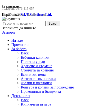
За контакти
Телефон:
0876 415 057
Изработка:
S.I.T Solutions Ltd.
Email:
sale@happyfamilybg.com
Search
Започнете да пишете...
Затвори
Начало
Промоции
За бебето
Back
Бебешки колички
Полезни уреди
Хранене и кърмене
Столчета за хранене
Баня и хигиена
Активни гимнастики
Люлки и шезлонги
Кенгура и колани за прохождане
Проходилки и бънджита
Детска стая
Back
Килимчета за игра