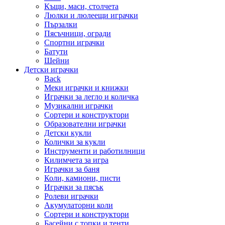
Къщи, маси, столчета
Люлки и люлеещи играчки
Пързалки
Пясъчници, огради
Спортни играчки
Батути
Шейни
Детски играчки
Back
Меки играчки и книжки
Играчки за легло и количка
Музикални играчки
Сортери и конструктори
Образователни играчки
Детски кукли
Колички за кукли
Инструменти и работилници
Килимчета за игра
Играчки за баня
Коли, камиони, писти
Играчки за пясък
Ролеви играчки
Акумулаторни коли
Сортери и конструктори
Басейни с топки и тенти