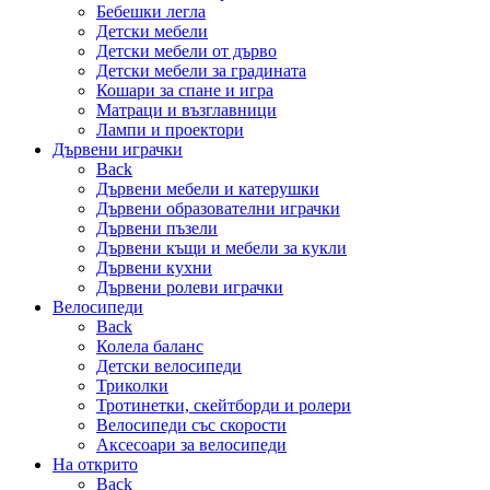
Бебешки легла
Детски мебели
Детски мебели от дърво
Детски мебели за градината
Кошари за спане и игра
Матраци и възглавници
Лампи и проектори
Дървени играчки
Back
Дървени мебели и катерушки
Дървени образователни играчки
Дървени пъзели
Дървени къщи и мебели за кукли
Дървени кухни
Дървени ролеви играчки
Велосипеди
Back
Колела баланс
Детски велосипеди
Триколки
Тротинетки, скейтборди и ролери
Велосипеди със скорости
Аксесоари за велосипеди
На открито
Back