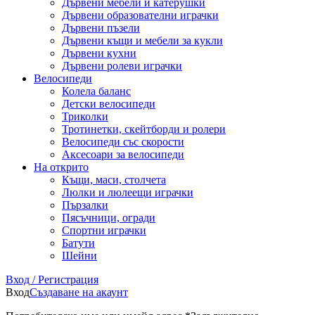
Дървени мебели и катерушки
Дървени образователни играчки
Дървени пъзели
Дървени къщи и мебели за кукли
Дървени кухни
Дървени ролеви играчки
Велосипеди
Колела баланс
Детски велосипеди
Триколки
Тротинетки, скейтборди и ролери
Велосипеди със скорости
Аксесоари за велосипеди
На открито
Къщи, маси, столчета
Люлки и люлеещи играчки
Пързалки
Пясъчници, огради
Спортни играчки
Батути
Шейни
Вход / Регистрация
Вход
Създаване на акаунт