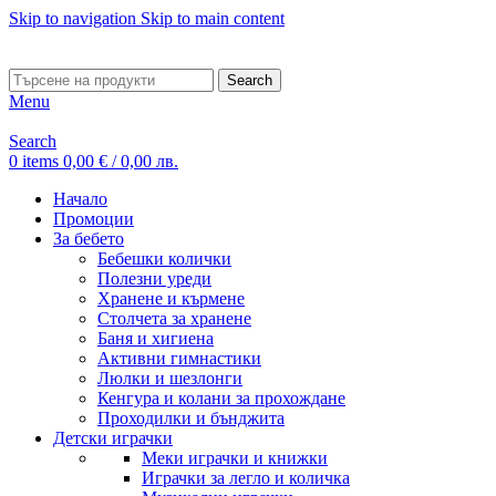
Skip to navigation
Skip to main content
ADD ANYTHING HERE OR JUST REMOVE IT…
Search
Menu
Search
0
items
0,00
€
/ 0,00 лв.
Начало
Промоции
За бебето
Бебешки колички
Полезни уреди
Хранене и кърмене
Столчета за хранене
Баня и хигиена
Активни гимнастики
Люлки и шезлонги
Кенгура и колани за прохождане
Проходилки и бънджита
Детски играчки
Меки играчки и книжки
Играчки за легло и количка