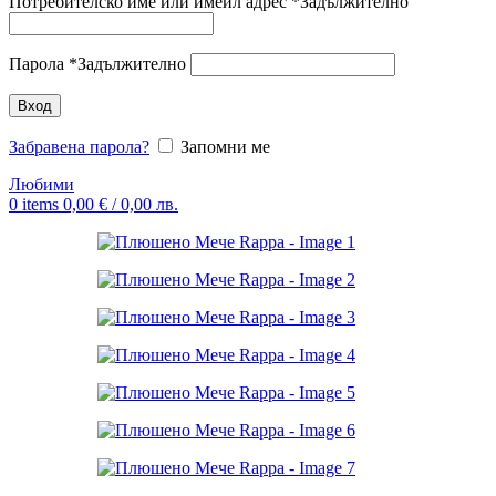
Потребителско име или имейл адрес
*
Задължително
Парола
*
Задължително
Вход
Забравена парола?
Запомни ме
Любими
0
items
0,00
€
/ 0,00 лв.